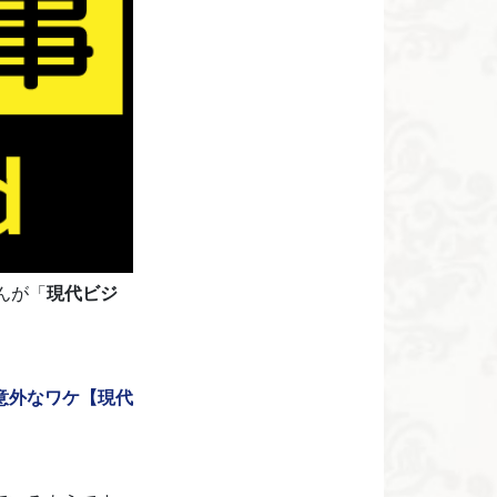
んが「
現代ビジ
意外なワケ【現代