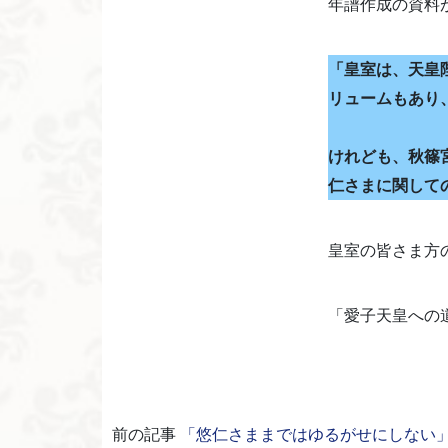
年譜作成の資料
「皇室は、天皇
リュームもあり
けれども、秋篠
仁さまに関して
皇室の皆さま方
「愛子天皇への
前の記事
「悠仁さままではゆるがせにしない