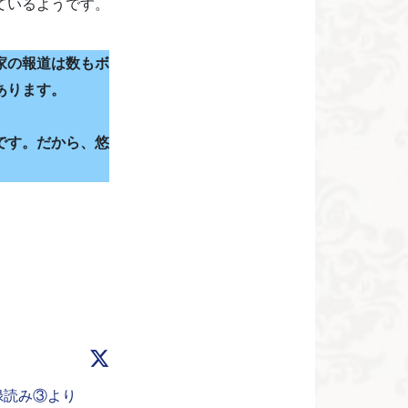
ているようです。
家の報道は数もボ
あります。
です。だから、悠
事録読み③より