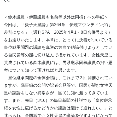
い。
＜鈴木議員（伊藤議員も名前等以外は同様）への手紙＞
今回は、「愛子天皇論」第264章「伝統マウンティングは
差別になる」（週刊SPA！2025年4月1・8日合併号より）
をお送りいたします。本章は、とっくに決着がついている
皇位継承問題の議論を真逆の方向で結論付けようとしてい
る自民党等の謎に切り込んで描かれています。女性天皇に
賛成されている鈴木議員には、男系継承固執議員の拙い思
考について知って頂ければと思います。
皇位継承問題の全体会議は、これまで３回開催されてい
ますが、議事録の公開や記者会見等で、国民が望む女性天
皇の議論をしない異常さが、国民に知れ渡ってきていま
す。また、先日（3/16）の毎日新聞の社説でも「皇位継承
権を女性に広げるかどうかの議論は避けて通れまい。」と
述べられ、全国紙でも女性天皇の議論を促すようになって