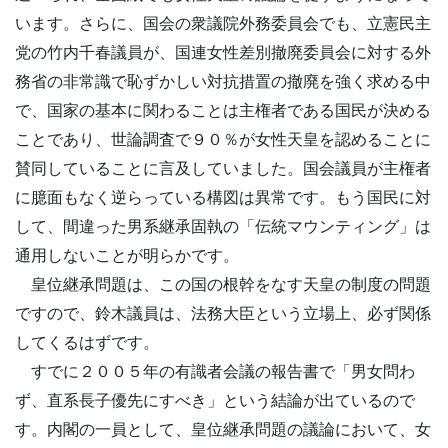
います。さらに、国会の衆議院外務委員会でも、立憲民主
党の竹内千春議員が、国連女性差別撤廃委員会に対する外
務省の非常識で恥ずかしい対抗措置の撤廃を強く求める中
で、国家の基本に関わることは主権者である国民が決める
ことであり、世論調査で９０％が女性天皇を認めることに
賛同していることに言及していました。国会議員が主権者
に臆面もなく逆らっている構図は異常です。もう国民に対
して、間違った男系継承固執の「伝統マウンティング」は
通用しないことが明らかです。
皇位継承問題は、この国の根幹をなす天皇の制度の問題
ですので、鈴木議員は、法務大臣という立場上、必ず関係
してくるはずです。
すでに２００５年の有識者会議の報告書で「男女問わ
ず、直系長子優先にすべき」という結論が出ているので
す。内閣の一員として、皇位継承問題の議論において、女