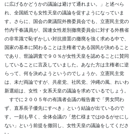
に広げるかどうかの議論は避けて通れまい。」と述べら
れ、全国紙でも女性天皇の議論を促すようになっていま
す。さらに、国会の衆議院外務委員会でも、立憲民主党の
竹内千春議員が、国連女性差別撤廃委員会に対する外務省
の非常識で恥ずかしい対抗措置の撤廃を強く求める中で、
国家の基本に関わることは主権者である国民が決めること
であり、世論調査で９０％が女性天皇を認めることに賛同
していることに言及していました。あなた方は主権者に逆
らって、何を決めようというのでしょうか。立憲民主党
は、未だ両論ですが、共産党、社民党、沖縄の風、れいわ
新選組は、女性・女系天皇の議論を求めているでしょう。
すでに２００５年の有識者会議の報告書で「男女問わ
ず、直系長子優先にすべき」という結論が出ているので
す。一刻も早く、全体会議の「悠仁様まではゆるがせにし
ない」という前提を撤回し、女性天皇の議論をしてくださ