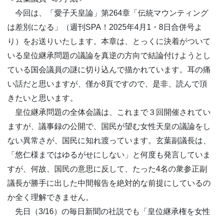
今回は、「愛子天皇論」第264章「伝統マウンティング
は差別になる」（週刊SPA！2025年4月1・8日合併号よ
り）をお送りいたします。本章は、とっくに決着がついて
いる皇位継承問題の議論を真逆の方向で結論付けようとし
ている国会議員の謎に切り込んで描かれています。耳の痛
い話だと思いますが、僅か8頁ですので、是非、読んで頂
きたいと思います。
皇位継承問題の全体会議は、これまで３回開催されてい
ますが、議事録の公開で、国民が望む女性天皇の議論をし
ない異常さが、国民に知れ渡っています。玄葉副議長は、
「悠仁様まではゆるがせにしない」と何度も発言していま
すが、何故、国民の意思に反して、たった4名の衆参正副
議長が勝手に出した中間報告を絶対的な前提にしているの
か全く理解できません。
先日（3/16）の毎日新聞の社説でも「皇位継承権を女性