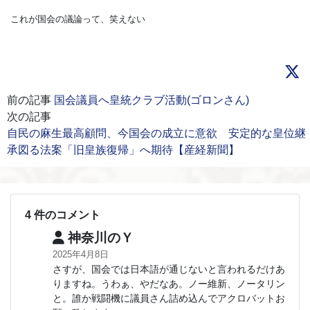
これが国会の議論って、笑えない
前の記事
国会議員へ皇統クラブ活動(ゴロンさん)
次の記事
自民の麻生最高顧問、今国会の成立に意欲 安定的な皇位継
承図る法案「旧皇族復帰」へ期待【産経新聞】
4 件のコメント
神奈川のＹ
2025年4月8日
さすが、国会では日本語が通じないと言われるだけあ
りますね。うわぁ、やだなあ。ノー維新、ノータリン
と。誰か戦闘機に議員さん詰め込んでアクロバットお