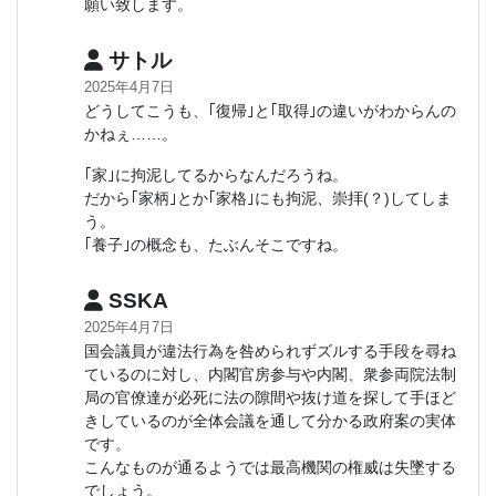
願い致します。
サトル
2025年4月7日
どうしてこうも、｢復帰｣と｢取得｣の違いがわからんの
かねぇ……。
｢家｣に拘泥してるからなんだろうね。
だから｢家柄｣とか｢家格｣にも拘泥、崇拝(？)してしま
う。
｢養子｣の概念も、たぶんそこですね。
SSKA
2025年4月7日
国会議員が違法行為を咎められずズルする手段を尋ね
ているのに対し、内閣官房参与や内閣、衆参両院法制
局の官僚達が必死に法の隙間や抜け道を探して手ほど
きしているのが全体会議を通して分かる政府案の実体
です。
こんなものが通るようでは最高機関の権威は失墜する
でしょう。