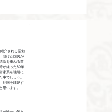
て紹介される詔勅
、敗けた国民が
議論を重ねる事
時が経った80年
宮家系を強引に
た事でしょう。
、他国を睥睨す
と思います。
得が唯一の策と