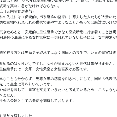
復帰は）60年や70年は皇室の長い歴史の中では一瞬だ。問題にするに
復帰を真剣に急がなければならない。
氏（元内閣官房参与）
れの先祖には（伝統的な男系継承の堅持に）努力した人たちが大勢いた
切な宝物をわれわれの世代で絶やすようなことがあっては絶対にいけな
突き進めると、安定的な皇位継承ではなく皇統断絶に行き着くことは明
例法付帯決議にある女性宮家に一切触れていない様子には、女性差別が
統的在り方とは男系男子継承ではなく国民との共生で、いまの皇室は後
産めるのは女性だけですし、女性が産まれないと世代は繋がりません。
皇位継承には、女系・女性天皇と女性宮家が必要です。
単なことも分からず、男尊女卑の感情を剥き出しにして、国民の代表で
先して皇室に弓を引いています。
や倫理を通して、皇室を支えていきたいと考えているため、このような
きません。
社会の公器としての発信を期待しております。
も意見投稿しました。