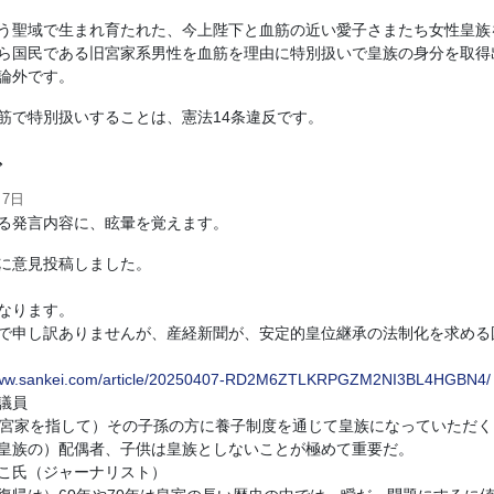
う聖域で生まれ育たれた、今上陛下と血筋の近い愛子さまたち女性皇族
ら国民である旧宮家系男性を血筋を理由に特別扱いで皇族の身分を取得
論外です。
筋で特別扱いすることは、憲法14条違反です。
ダ
月7日
る発言内容に、眩暈を覚えます。
に意見投稿しました。
なります。
で申し訳ありませんが、産経新聞が、安定的皇位継承の法制化を求める
/www.sankei.com/article/20250407-RD2M6ZTLKRPGZM2NI3BL4HGBN4/
議員
1宮家を指して）その子孫の方に養子制度を通じて皇族になっていただく
皇族の）配偶者、子供は皇族としないことが極めて重要だ。
こ氏（ジャーナリスト）