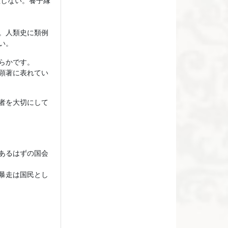
値しない。養子縁
。人類史に類例
い。
らかです。
顕著に表れてい
者を大切にして
あるはずの国会
暴走は国民とし