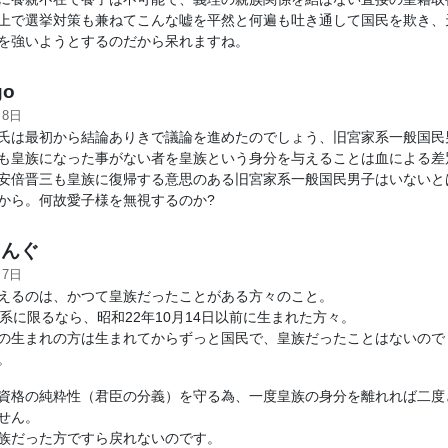
上で選挙対策も兼ねてこんな嘘を平然と何遍も吐き通して国民を欺き、
を強いようとするのだから呆れますね。
go
月8日
氏は最初から結論ありきで議論を進めたのでしょう、旧宮家系一般国民
も皇族になった事がない者を皇族という身分を与えることは血による差
安倍晋三も皇族に復帰する意思のある旧宮家系一般国民男子はいないと
から。何故愛子様を無視するのか?
んぐ
月7日
えるのは、かつて皇族だったことがある方々のこと。
家系に限るなら、昭和22年10月14日以前に生まれた方々。
の生まれの方は生まれてからずっと国民で、皇族だったことはないので
。
資格の純粋性（君臣の分義）を守る為、一度皇族の身分を離れれば二度
せん。
族だった方ですら戻れないのです。