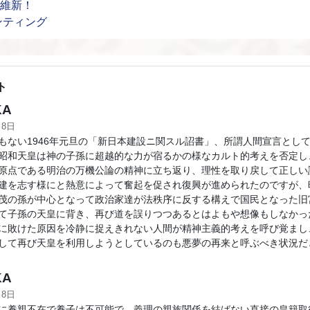
ノー維新！
ンティング
ト
KA
月8日
もない1946年元旦の「新日本建設ニ関スル詔書」、所謂人間宣言とし
昭和天皇は神の子孫に超越的な力が宿るかの様なカルト的考えを否定し
原点である明治の万機公論の精神に立ち返り、理性を取り戻して正しい
建を志す様にと熱意によって奮起を促され復興が進められたのですが、
茂の孫が中心となって政治家達が法秩序に反する構えで国民となった旧
て子孫の天皇に背き、再び道を誤りつつあるとはよもや想像もしなかっ
に敗けた原因を冷静に捉えきれない人間が精神主義的考えを呼び覚まし
して再び天皇を利用しようとしているのも悪夢の再来と呼ぶべき状況だ
KA
月8日
に養親不在で養子は不可能で、義理の親族関係を結ばない直接の皇籍取