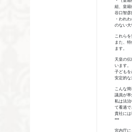
・（皇籍
組、皇籍
谷口智彦
・われわ
のない大
これらを
また、特
ます。
天皇の伝
います。
子どもを
安定的な
こんな簡
議員が率
私は法治
て看過で
貴社には
***
宮内庁に