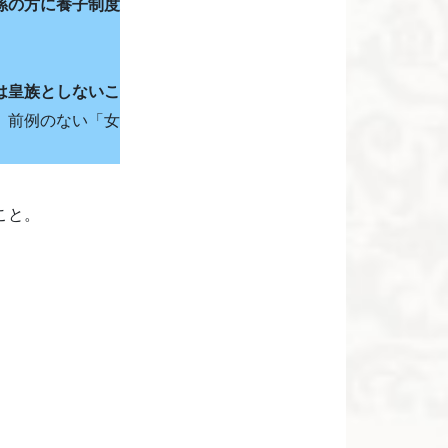
孫の方に養子制度
は皇族としないこ
、前例のない「女
こと。