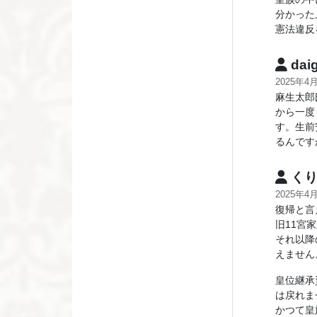
分かった
憲法違反
dai
2025年4
麻生太郎
から一度
す。生前
るんです
くり
2025年4
復帰と言
旧11宮
それ以降
えません
皇位継承
は戻れま
かつて皇