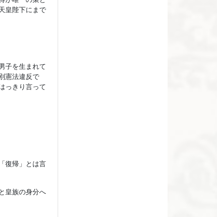
天皇陛下にまで
男子を生まれて
別憲法違反で
はっきり言って
「復帰」とは言
と皇族の身分へ