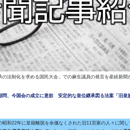
承の法制化を求める国民大会」での麻生議員の発言を産経新聞
顧問、今国会の成立に意欲 安定的な皇位継承図る法案「旧皇
の昭和22年に皇籍離脱を余儀なくされた旧11宮家の人々に関し