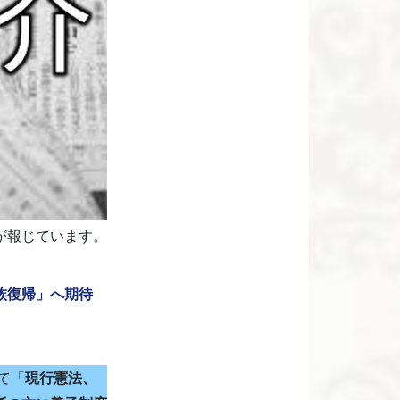
が報じています。
族復帰」へ期待
て「
現行憲法、