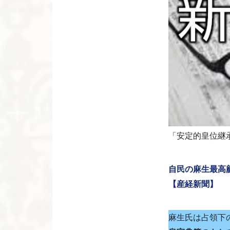
「安定的皇位継
自民の麻生最高
【産経新聞】
麻生氏は占領下