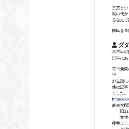
皇室とい
親の代か
るなんて
国民を血
ダ
2025年4
記事にあ
毎日新聞
***
お世話に
他社記事
ました。
https:/
麻生太郎
・（旧1
・（女性
櫻井よし