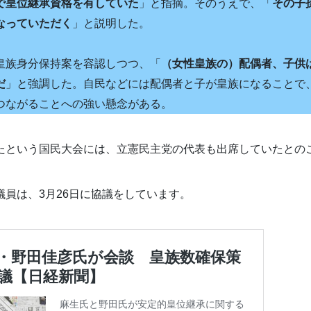
で皇位継承資格を有していた
」と指摘。そのうえで、「
その子
なっていただく
」と説明した。
皇族身分保持案を容認しつつ、「
（女性皇族の）配偶者、子供
だ
」と強調した。自民などには配偶者と子が皇族になることで
つながることへの強い懸念がある。
たという国民大会には、立憲民主党の代表も出席していたとの
議員は、3月26日に協議をしています。