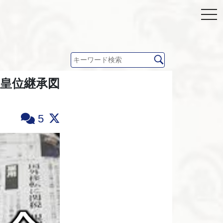
皇位継承図
5