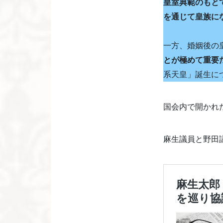
皇室典範のもと
を通じて皇族に
一方、婚姻後の
とが極めて重要
系天皇」誕生に
国会内で開かれ
麻生議員と野田