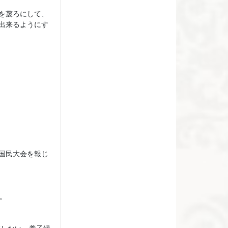
を蔑ろにして、
出来るようにす
国民大会を報じ
。