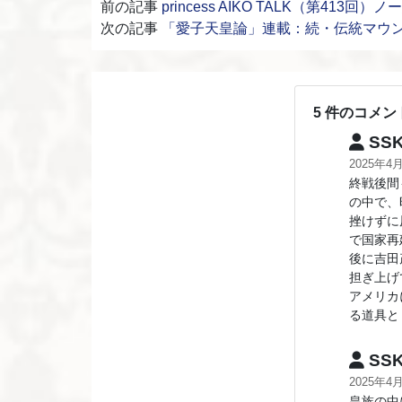
前の記事
princess AIKO TALK（第413回）
次の記事
「愛子天皇論」連載：続・伝統マウ
5 件のコメン
SS
2025年4
終戦後間
の中で、
挫けずに
で国家再
後に吉田
担ぎ上げ
アメリカ
る道具と
SS
2025年4
皇族の中