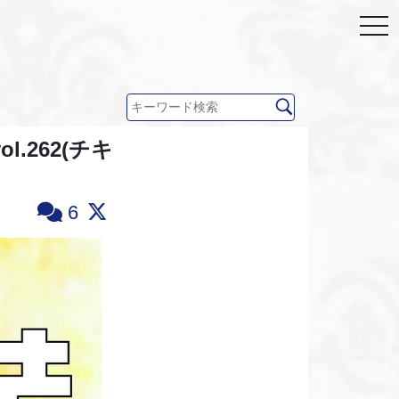
262(チキ
6