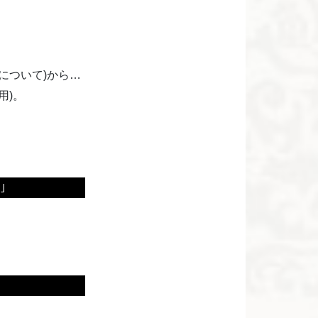
について)から…
用)。
｣