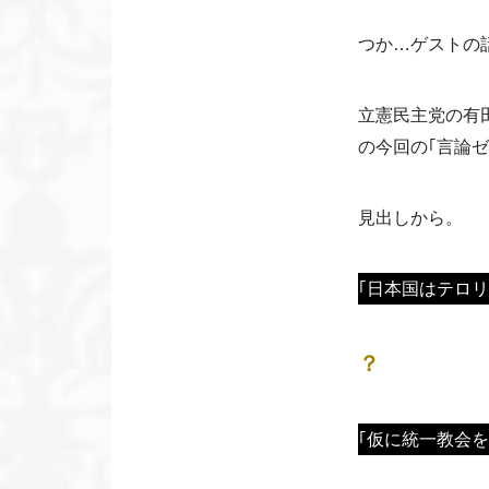
つか…ゲストの
立憲民主党の有
の今回の｢言論ゼロ
見出しから。
｢日本国はテロ
？
｢仮に統一教会