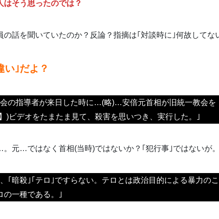
人はそう思ったのでは？
員の話を聞いていたのか？反論？指摘は｢対談時に｣何故してな
違い｣だよ？
教会の指導者が来日した時に…(略)…安倍元首相が旧統一教会を
記】)ビデオをたまたま見て、殺害を思いつき、実行した。｣
。元…ではなく首相(当時)ではないか？｢犯行事｣ではないが
ら、｢暗殺｣｢テロ｣ですらない。テロとは政治目的による暴力の
ロの一種である。｣