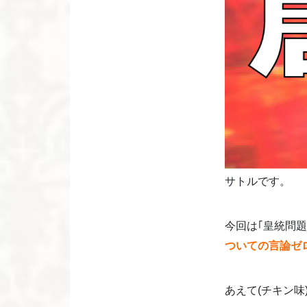
サトルです。
今回は｢皇統問
ついての言論ゼ
あえて(チキン