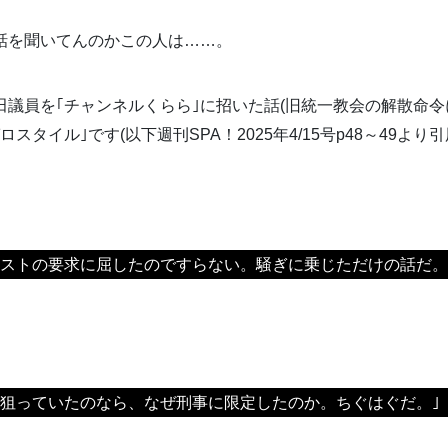
話を聞いてんのかこの人は……。
田議員を｢チャンネルくらら｣に招いた話(旧統一教会の解散命令
スタイル｣です(以下週刊SPA！2025年4/15号p48～49より引
リストの要求に屈したのですらない。騒ぎに乗じただけの話だ。
を狙っていたのなら、なぜ刑事に限定したのか。ちぐはぐだ。｣