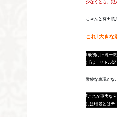
少なくとも、犯
ちゃんと有田議
これ｢大きな
｢最初は旧統一
(【は、サトル
微妙な表現だな…
｢これが事実な
には暗殺とはテ