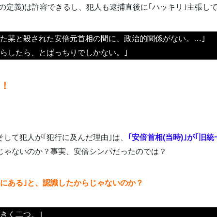
の定義)は許容できるし、犯人も逮捕直後に｢ハッキリ｣主張して
した某と殺された安倍元首相の間に、政治的関係がない。…｣
からしたら、とばっちりでしかない。｣
！
そして犯人が｢犯行に及んだ理由｣は、
｢安倍首相(当時)｣が｢旧
じゃないのか？事実、安倍シンパだったのでは？
係にある｣と、認識したからじゃないのか？
きく二つ。｣