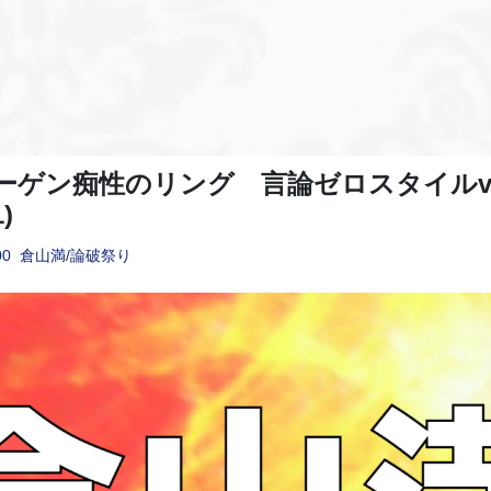
ゲン痴性のリング 言論ゼロスタイルvol.
)
00
倉山満
/
論破祭り