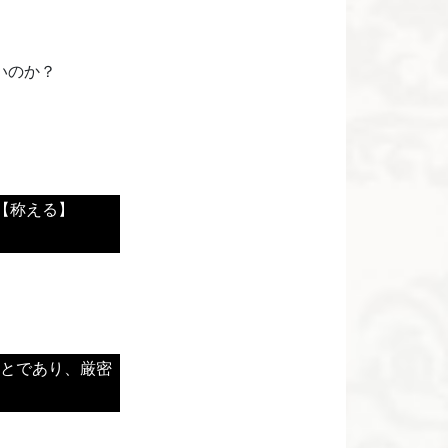
いのか？
【称える】
。
ことであり、厳密