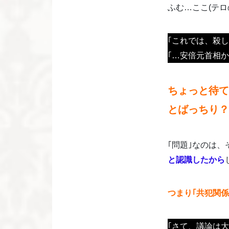
ふむ…ここ(テロ
｢これでは、殺
｢…安倍元首相
ちょっと待て
とばっちり？
｢問題｣なのは、
と認識したから
つまり｢共犯関
｢さて、議論は大