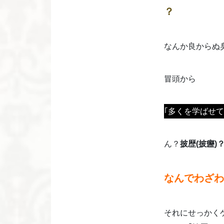
？
なんか良からぬ
冒頭から
｢多くを学ばせ
ん？
披歴(披癧)
なんでわざわ
それにせっかく