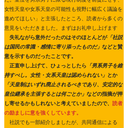
女性天皇や女系天皇の可能性も視野に幅広く議論を
進めてほしい」と主張したところ、読者から多くの
意見をいただきました。まずはお礼申し上げます
失礼ながら意外だったのはそのほとんどが
「社説
は国民の常識・感情に寄り添ったものだ」
などと賛
意を示すものだったことです。
正直申し上げて、ひょっとしたら
「男系男子を維
持すべし。女性・女系天皇は認められない」
とか
「天皇制はいずれ廃止されるべきであり、安定的な
皇位継承を主張するとは何ごとか」
などの指摘が押
し寄せるかもしれないと考えていましたので、
読者
の励ましに意を強くしています。
社説でも一部紹介しましたが、共同通信による