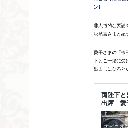
ン】
非人道的な要請
秋篠宮さまと紀
愛子さまの「帝
下とご一緒に受
出ましになると