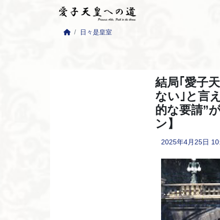
日々是皇室
結局｢愛子
ない｣と言
的な要請”
ン】
2025年4月25日
10