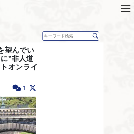
”を望んでい
に”非人道
ントオンライ
1