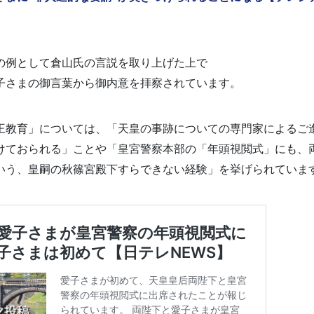
の例として倉山氏の言説を取り上げた上で
子さまの御言葉から御内意を拝察されています。
王教育」については、「天皇の事跡についての専門家によるご
けておられる」ことや「皇宮警察本部の「年頭視閲式」にも、
いう、皇嗣の秋篠宮殿下すらできない経験」を挙げられていま