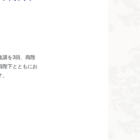
進講を3回、両陛
両陛下とともにお
す。