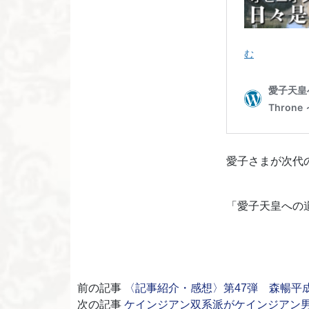
愛子さまが次代
「愛子天皇への
前の記事
〈記事紹介・感想〉第47弾 森暢平
次の記事
ケインジアン双系派がケインジアン男系派を