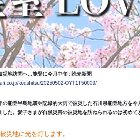
災地訪問へ…能登に今月中旬 : 読売新聞
iuri.co.jp/koushitsu/20250502-OYT1T50009/
年の能登半島地震や記録的大雨で被災した石川県能登地方を今
ました。愛子さまが自然災害の被災地を訪ねられるのは初めて
被災地に光を灯します。