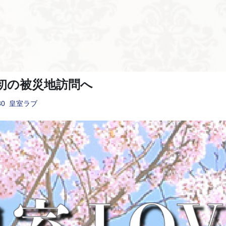
初の被災地訪問へ
30
皇室ラブ