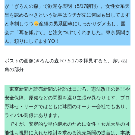
が「ぎろんの森」で歓迎を表明（5/17朝刊）。女性女系天
皇を認めるべきという記事はウチが先に何回も出してます
と牽制しつつ
産経の男系固執にしっかりダメ出し、国
会に「耳を傾けて」と注文つけてくれました。東京新聞さ
ん、頼りにしてますYO！
ポストの画像(ぎろんの森 R7.5.17)を拝見すると、赤い四
角の部分
東京新聞と読売新聞の社説は日ごろ、憲法改正の是非や
安全保障、原発などの問題を巡り主張が異なります。プロ
野球セ・リーグではともに球団のオーナー会社でもあり、
ライバル関係にあります。
ですが、安定的な皇位継承のために女性・女系天皇の可
能性も視野に入れた検討を求める読売新聞の提言は、本紙