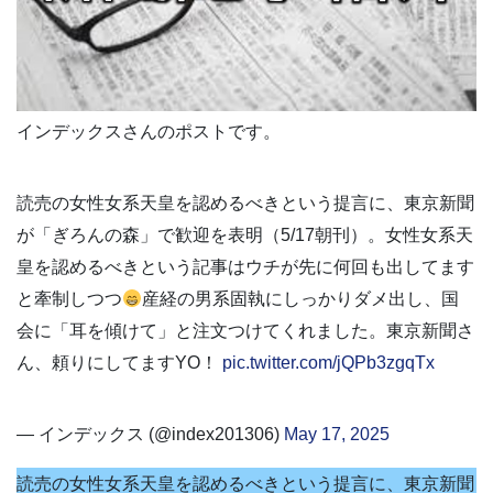
インデックスさんのポストです。
読売の女性女系天皇を認めるべきという提言に、東京新聞
が「ぎろんの森」で歓迎を表明（5/17朝刊）。女性女系天
皇を認めるべきという記事はウチが先に何回も出してます
と牽制しつつ
産経の男系固執にしっかりダメ出し、国
会に「耳を傾けて」と注文つけてくれました。東京新聞さ
ん、頼りにしてますYO！
pic.twitter.com/jQPb3zgqTx
— インデックス (@index201306)
May 17, 2025
読売の女性女系天皇を認めるべきという提言に、東京新聞