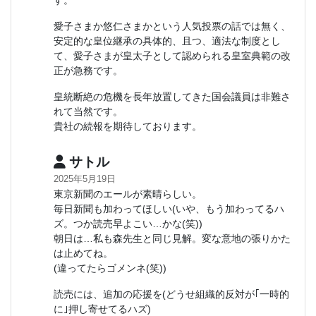
す。
愛子さまか悠仁さまかという人気投票の話では無く、
安定的な皇位継承の具体的、且つ、適法な制度とし
て、愛子さまが皇太子として認められる皇室典範の改
正が急務です。
皇統断絶の危機を長年放置してきた国会議員は非難さ
れて当然です。
貴社の続報を期待しております。
サトル
2025年5月19日
東京新聞のエールが素晴らしい。
毎日新聞も加わってほしい(いや、もう加わってるハ
ズ。つか読売早よこい…かな(笑))
朝日は…私も森先生と同じ見解。変な意地の張りかた
は止めてね。
(違ってたらゴメンネ(笑))
読売には、追加の応援を(どうせ組織的反対が｢一時的
に｣押し寄せてるハズ)