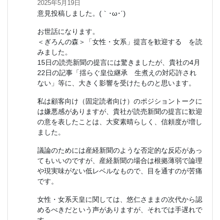
2025年5月19日
意見投稿しました。(｀･ω･´)ゞ
お世話になります。
＜ぎろんの森＞「女性・女系」提言を歓迎する を読
みました。
15日の読売新聞の提言には驚きましたが、貴社の4月
22日の記事「揺らぐ皇位継承 生煮えの対応許され
ない」等に、大きく影響を受けたものと思います。
私は顧客向け（固定読者向け）のポジショントークに
は嫌悪感がありますが、貴社が読売新聞の提言に歓迎
の意を表したことは、大変素晴らしく、信頼度が増し
ました。
議論のためには産経新聞のような否定的な反応があっ
てもいいのですが、産経新聞の場合は根拠薄弱で論理
や現実味がない低レベルなもので、目を通すのが苦痛
です。
女性・女系天皇に関しては、悠仁さままの次代から認
めるべきだという声がありますが、それでは手遅れで