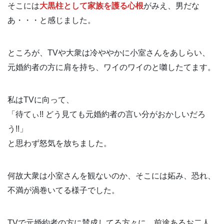
そこには
大黒柱として家族を護る心根
がみえ、男だな
あ・・・と感じました。
ところが、TVや大衆は冷ややかに小室さんをあしらい、
元婚約者の方に肩を持ち、ワイのワイのと囃したてます。
私はTVに向って、
「待てぃ!! どう見ても元婚約者の言い分がおかしいだろ
う!!」
と思わず怒気を放ちました。
何故大衆は小室さんを観ないのか、そこには妬み、恐れ、
不満が渦巻いてる様子でした。
TVで元婚約者の方に賛成してる方々に、前途あるお二人