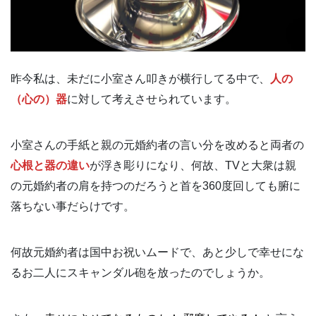
昨今私は、未だに小室さん叩きが横行してる中で、
人の
（心の）器
に対して考えさせられています。
小室さんの手紙と親の元婚約者の言い分を改めると両者の
心根と器の違い
が浮き彫りになり、何故、TVと大衆は親
の元婚約者の肩を持つのだろうと首を360度回しても腑に
落ちない事だらけです。
何故元婚約者は国中お祝いムードで、あと少しで幸せにな
るお二人にスキャンダル砲を放ったのでしょうか。