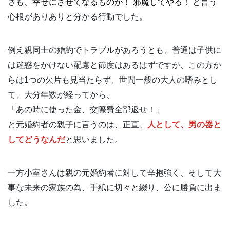
さも、
幸せにさせてなるものか！ 邪魔してやる！
と言う
心根がありありと分かる行動でした。
例え親同士の婚約でトラブルがあろうとも、普通は子供に
は迷惑をかけない配慮と節度はあるはずですが、この方か
らは1つの欠片も見当たらず、世間一般の大人の嗜みとし
て、大分年数が経ってから、
「あの時に使った金、交際費全部返せ！」
と元婚約者の親子に言うのは、正直、
人として、男の器と
してどうなんだ
と思いました。
一方小室さんは親の元婚約者に対して辛抱強く、そして大
事な未来の家族の為、手紙に切々と綴り、公に勝負に出ま
した。