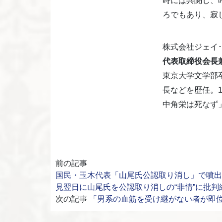
時には共闘し、
ろでもあり、寂
株式会社ジェイ･キ
代表取締役会長兼
東京大学文学部
長などを歴任。
中角栄は死なず
前の記事
国民・玉木代表「山尾氏公認取り消し」で噴出「女
見翌日に山尾氏を公認取り消しの“非情”に批判
次の記事
「男系の血筋を受け継がない者が即