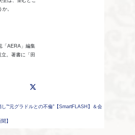
失墜は、望むとこ
うか。
「AERA」編集
設立。著書に「田
元グラドルとの不倫”【SmartFLASH】＆会
新聞】