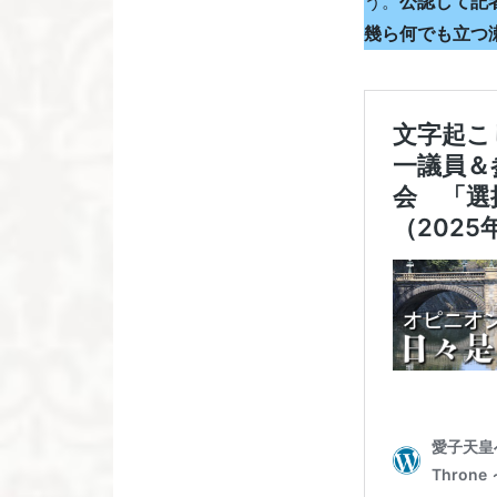
う。
公認して記
幾ら何でも立つ