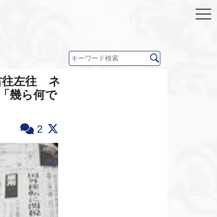
右往左往 ネ
「幾ら何で
2