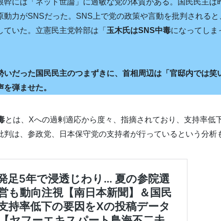
根幹には「ネット世論」に過敏な党の体質がある。国民民主は
原動力がSNSだった。SNS上で党の政策や言動を批判される
していた。立憲民主党幹部は「
玉木氏はSNS中毒
になってしま
勢いだった国民民主のつまずきに、首相周辺は「官邸内では笑
声を弾ませた。
毒
とは、Xへの過剰適応から度々、指摘されており、支持率低
批判は、参政党、日本保守党の支持者が行っているという分析