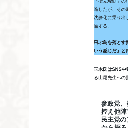
「擁立騒動」の
進したが、その
沈静化に乗り出
揄する。
飛ぶ鳥を落とす
いう感じだ」と
玉木氏はSNS中
る山尾先生への