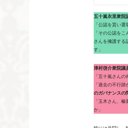
五十嵐衣里衆院
「公認を貰い選
「その公認をこ
さんを擁護する
す」
津村啓介衆院議
「五十嵐さんの
「過去の不行跡
のガバナンスの
「玉木さん、榛
か」