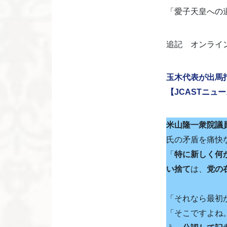
「愛子天皇への
追記 オンライ
玉木代表が出馬
【JCASTニュ
米山隆一衆院議
氏の矛盾を痛快
「
特に新しく何
い捨て
は、
党の
「それなら最初
「そこですよね