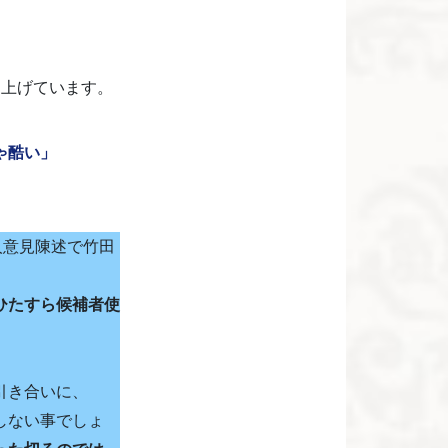
り上げています。
ゃ酷い」
人意見陳述で竹田
ひたすら候補者使
引き合いに、
しない事でしょ