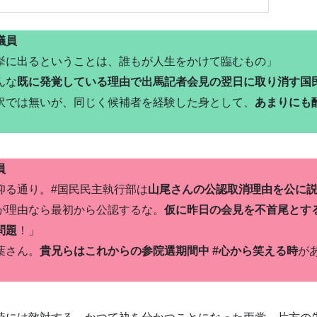
議員
挙に出るということは、誰もが人生をかけて臨むもの」
んな
既に発覚している理由で出馬記者会見の翌日に取り消す国
訳では無いが、同じく候補者を経験した身として、
あまりにも
員
仰る通り。#国民民主執行部は
山尾さんの公認取消理由を公に
が理由なら最初から公認するな。
仮に昨日の会見を不首尾とす
問題
！」
葉さん。
貴兄らはこれからの参院選期間中 #心から笑える時
が