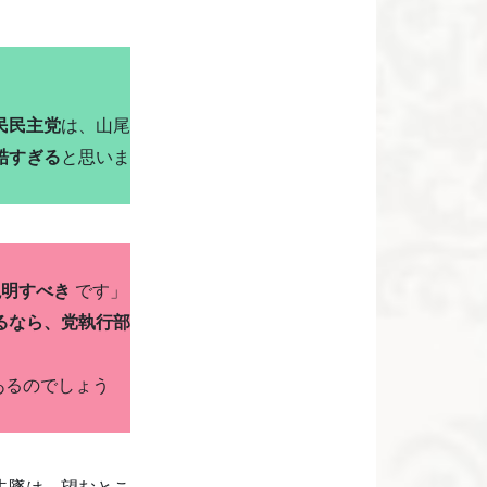
民民主党
は、山尾
酷すぎる
と思いま
説明すべき
です」
るなら、党執行部
あるのでしょう