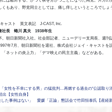
時には敵対する、かつて袂を分かつことになった両党。片方の
しくもあり、野党同士としては、痛し痒しというところでしょ
ャスト 英文表記 J-CAST, Inc.
社長 蜷川 真夫 1938年生
卒。朝日新聞社入社。社会部記者、ニューデリー支局長、週刊誌
1997年7月、朝日新聞社を退社、株式会社ジェイ・キャストを
」「ネットの炎上力」「デマ映えの民主主義」などがある。
性を不幸にする男」の猛批判…再燃する過去の“公認取り消し”“
続出【女性自身】
位した事例はない」 愛媛「正論」懇話会で竹田恒泰氏【産経