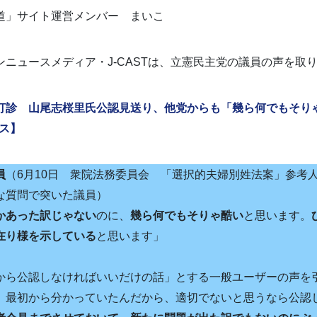
道」サイト運営メンバー まいこ
ンニュースメディア・J-CASTは、立憲民主党の議員の声を取
打診 山尾志桜里氏公認見送り、他党からも「幾ら何でもそり
ース】
員
（6月10日 衆院法務委員会 「選択的夫婦別姓法案」参考
な質問で突いた議員）
かあった訳じゃない
のに、
幾ら何でもそりゃ酷い
と思います。
在り様を示している
と思います」
から公認しなければいいだけの話」とする一般ユーザーの声を
。最初から分かっていたんだから、適切でないと思うなら公認