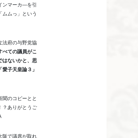
インマーカ―を引
「ムムっ」という
立法府の与野党協
すべての議員がこ
ではないかと、思
「愛子天皇論３」
新聞のコピーとと
！？ありがとうご
A
大阪で議席が取れ