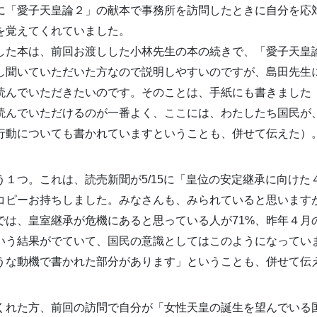
に「愛子天皇論２」の献本で事務所を訪問したときに自分を応
を覚えてくれていました。
した本は、前回お渡しした小林先生の本の続きで、「愛子天皇
し聞いていただいた方なので説明しやすいのですが、島田先生
読んでいただきたいのです。そのことは、手紙にも書きました
読んでいただけるのが一番よく、ここには、わたしたち国民が
行動についても書かれていますということも、併せて伝えた）
う１つ。これは、読売新聞が5/15に「皇位の安定継承に向けた
コピーお持ちしました。みなさんも、みられていると思いますが
では、皇室継承が危機にあると思っている人が71%、昨年４月
という結果がでていて、国民の意識としてはこのようになってい
うな動機で書かれた部分があります」ということも、併せて伝
くれた方、前回の訪問で自分が「女性天皇の誕生を望んでいる