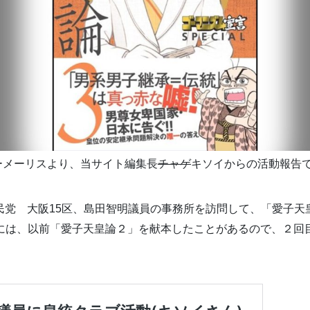
ターメーリスより、当サイト編集長
チャゲ
キソイからの活動報告
自民党 大阪15区、島田智明議員の事務所を訪問して、「愛子天
には、以前「愛子天皇論２」を献本したことがあるので、２回