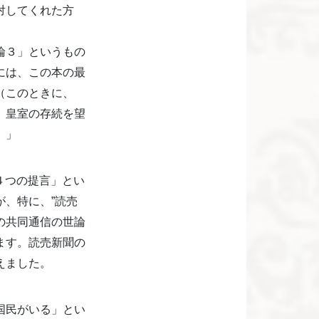
対してくれた方
論３」というもの
には、この本の最
（このときに、
、皇室の存続を望
。」
４つの提言」とい
、特に、”読売
の共同通信の世論
ます。読売新聞の
えました。
国民がいる」とい