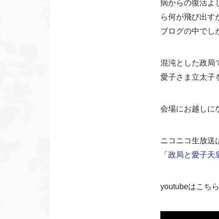
病からの復活よ
ら何が飛び出す
ブログの中でし
混沌とした政局
愛子さま立太子
会場にお越しに
ニコニコ生放送
「政局と愛子天皇」第
youtubeはこち