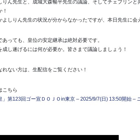
しりん先生と、成城大森暢平先生の議論、そしてチェブリンと
か！
かよしりん先生の状況が分からなかったですが、本日先生に会
であっても、皇位の安定継承は絶対必要です。
を成し遂げるには何が必要か。皆さまで議論しましょう！
なれない方は、生配信をご覧ください！
はこちら
123回ゴー宣ＤＯＪＯin東京 – 2025/9/7(日) 13:50開始 
ら