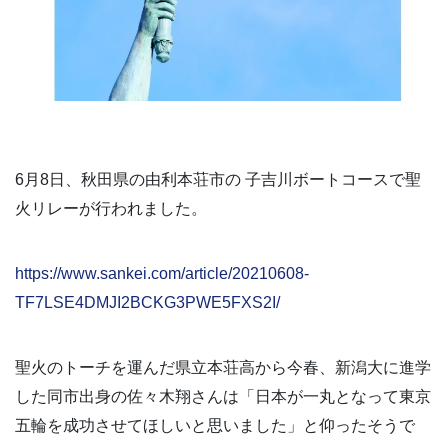
6月8日、秋田県の由利本荘市の 子吉川ボートコースで聖
火リレーが行われました。
https://www.sankei.com/article/20210608-
TF7LSE4DMJI2BCKG3PWE5FXS2I/
聖火のトーチを運んだ県立本荘高から今春、新潟大に進学
した同市出身の佐々木翔さんは「日本が一丸となって東京
五輪を成功させてほしいと思いました」と仰ったそうで