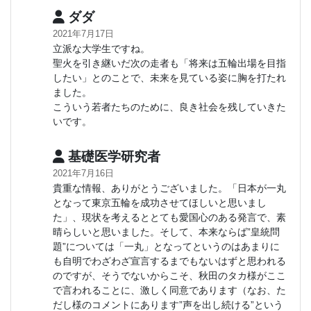
ダダ
2021年7月17日
立派な大学生ですね。
聖火を引き継いだ次の走者も「将来は五輪出場を目指
したい」とのことで、未来を見ている姿に胸を打たれ
ました。
こういう若者たちのために、良き社会を残していきた
いです。
基礎医学研究者
2021年7月16日
貴重な情報、ありがとうございました。「日本が一丸
となって東京五輪を成功させてほしいと思いまし
た」、現状を考えるととても愛国心のある発言で、素
晴らしいと思いました。そして、本来ならば”皇統問
題”については「一丸」となってというのはあまりに
も自明でわざわざ宣言するまでもないはずと思われる
のですが、そうでないからこそ、秋田のタカ様がここ
で言われることに、激しく同意であります（なお、た
だし様のコメントにあります”声を出し続ける”という