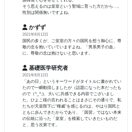
損得無く心を寄せてくれる。
そう思えるのは皇室という聖域に育った方だから…。
性別は関係無いですよね。
かずず
2021年8月12日
国民の多くが、ご皇室の方々の国民を想う御心に、尊
敬の念を抱いていていますよね。「男系男子の血」
に、尊敬の念は抱けないと思います。
基礎医学研究者
2021年8月12日
「あの日」というキーワードがタイトルに書かれてい
たので一瞬動揺しましたが（話題になった本だったも
ので（^_^;)、大いに共感できる内容でございまし
た。ひよこ様の言われることはまさにその通りで、私
たちが天皇陛下に”権威”を感じるのは、やはり国民と
ともに歩んできたからであり、「因習」ではない本来
の伝統に沿った「皇室」を模索していきたいものだ
と、思う次第です。