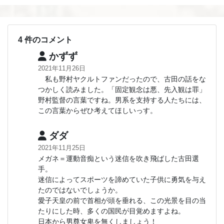
4 件のコメント
かずず
2021年11月26日
私も野村ヤクルトファンだったので、古田の話をな
つかしく読みました。「固定観念は悪、先入観は罪」
野村監督の言葉ですね。男系を支持する人たちには、
この言葉からぜひ考えてほしいっす。
ダダ
2021年11月25日
メガネ＝運動音痴という迷信を吹き飛ばした古田選
手。
迷信によってスポーツを諦めていた子供に勇気を与え
たのではないでしょうか。
愛子天皇の前で首相が頭を垂れる、この光景を目の当
たりにした時、多くの国民が目覚めますよね。
日本から男尊女卑を無くしましょう！