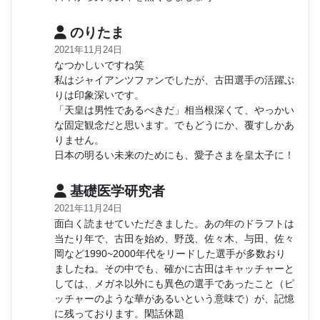
のりたま
2021年11月24日
なつかしいですね笑
私はジャイアンツファンでしたが、古田選手の活躍ぶ
りは印象深いです。
「天皇は男性であるべきだ」相当根深くて、やっかい
な固定観念だと思います。でもどうにか、覆すしかあ
りません。
日本の明るい未来のためにも、愛子さまを皇太子に！
基礎医学研究者
2021年11月24日
面白く読ませていただきました。あの年のドラフトは
当たり年で、古田を始め、野茂、佐々木、与田、佐々
岡など1990~2000年代をリードした選手が多数おり
ましたね。その中でも、確かに古田はキャッチャーと
しては、メガネ以外にも異色の選手であったこと（ピ
ッチャーのような華があるいという意味で）が、記憶
に残っております。閑話休題