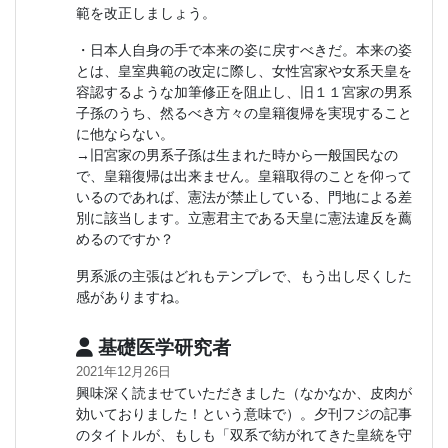
範を改正しましょう。
・日本人自身の手で本来の姿に戻すべきだ。本来の姿
とは、皇室典範の改定に際し、女性宮家や女系天皇を
容認するような加筆修正を阻止し、旧１１宮家の男系
子孫のうち、然るべき方々の皇籍復帰を実現すること
に他ならない。
→旧宮家の男系子孫は生まれた時から一般国民なの
で、皇籍復帰は出来ません。皇籍取得のことを仰って
いるのであれば、憲法が禁止している、門地による差
別に該当します。立憲君主である天皇に憲法違反を薦
めるのですか？
男系派の主張はどれもテンプレで、もう出し尽くした
感がありますね。
基礎医学研究者
2021年12月26日
興味深く読ませていただきました（なかなか、皮肉が
効いておりました！という意味で）。夕刊フジの記事
のタイトルが、もしも「双系で紡がれてきた皇統を守