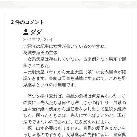
2 件のコメント
ダダ
2021年12月27日
ご紹介の記事は女性が書いているのですね。
葛城奈海氏の主張
・女系天皇は存在していない。古来例外なく男系で継
承されてきた。
→元明天皇（母）から元正天皇（娘）の女系継承が確
認できます。皇統は天皇を基準にするので、これを男
系継承というのは無理です。
・歴史を振り返れば、皇統の危機は何度もあった。そ
の度に、先人たちは何代も遡（さかのぼ）り、男系の
血を受け継ぐ傍系から適任者を探し出して皇統を維持
した。困ったときには、先人に学べばよいのだ。現行
法でできないのであれば、法を変えればよい。
→探し出す必要はありません。直系の愛子さまがいら
っしゃるのですから。女系継承の先例に習い、皇室典