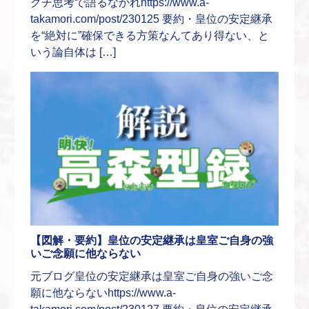
クチ思考で語るなかれhttps://www.a-
takamori.com/post/230125 要約・皇位の安定継承
を“絶対に”確保できる方策なんてあり得ない、と
いう論自体は […]
【図解・要約】皇位の安定継承は皇室ご自身の強
いご念願に他ならない
元ブログ皇位の安定継承は皇室ご自身の強いご念
願に他ならないhttps://www.a-