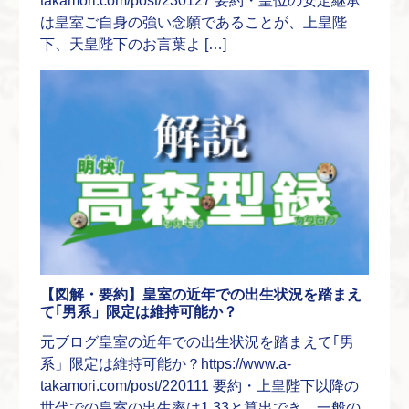
takamori.com/post/230127 要約・皇位の安定継承
は皇室ご自身の強い念願であることが、上皇陛
下、天皇陛下のお言葉よ […]
【図解・要約】皇室の近年での出生状況を踏まえ
て｢男系」限定は維持可能か？
元ブログ皇室の近年での出生状況を踏まえて｢男
系」限定は維持可能か？https://www.a-
takamori.com/post/220111 要約・上皇陛下以降の
世代での皇室の出生率は1.33と算出でき、一般の