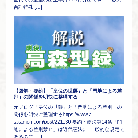
合計特殊 […]
【図解・要約】「皇位の世襲」と「門地による差
別」の関係を明快に整理する
元ブログ「皇位の世襲」と「門地による差別」の
関係を明快に整理するhttps://www.a-
takamori.com/post/221130 要約・憲法第14条「門
地による差別禁止」は近代憲法に 一般的な規定で
あるのに […]