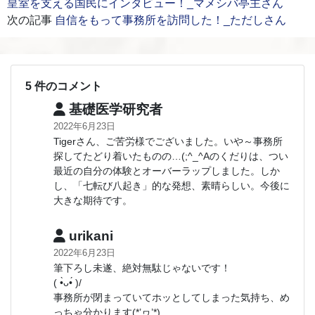
皇室を支える国民にインタビュー！_マメシバ亭主さん
次の記事
自信をもって事務所を訪問した！_ただしさん
5 件のコメント
基礎医学研究者
2022年6月23日
Tigerさん、ご苦労様でございました。いや～事務所
探してたどり着いたものの…(;^_^Aのくだりは、つい
最近の自分の体験とオーバーラップしました。しか
し、「七転び八起き」的な発想、素晴らしい。今後に
大きな期待です。
urikani
2022年6月23日
筆下ろし未遂、絶対無駄じゃないです！
( •̀ᴗ•́ )/
事務所が閉まっていてホッとしてしまった気持ち、め
っちゃ分かります(*’ヮ’*)