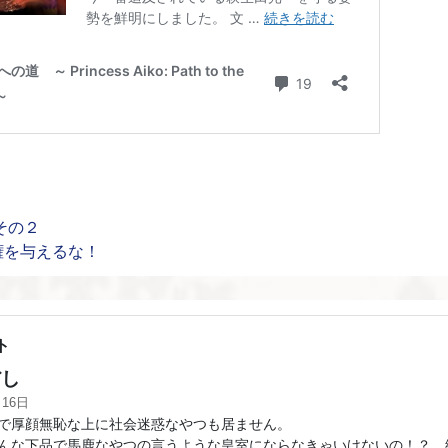
その２
権を与えるな！
ト
し
月16日
厚顔無恥な上に社会迷惑なやつも居ません。
な下品で馬鹿なやつの言うような皇室にならなきゃいけないの！？ 