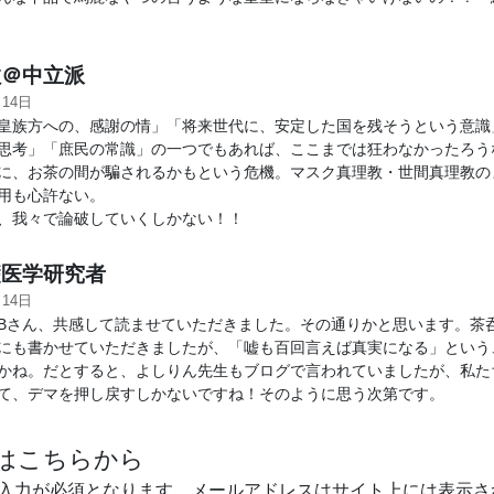
＠中立派
月14日
皇族方への、感謝の情」「将来世代に、安定した国を残そうという意識
思考」「庶民の常識」の一つでもあれば、ここまでは狂わなかったろう
に、お茶の間が騙されるかもという危機。マスク真理教・世間真理教の
用も心許ない。
我々で論破していくしかない！！
医学研究者
月14日
Bさん、共感して読ませていただきました。その通りかと思います。茶
にも書かせていただきましたが、「嘘も百回言えば真実になる」という
かね。だとすると、よしりん先生もブログで言われていましたが、私た
て、デマを押し戻すしかないですね！そのように思う次第です。
はこちらから
入力が必須となります。メールアドレスはサイト上には表示さ