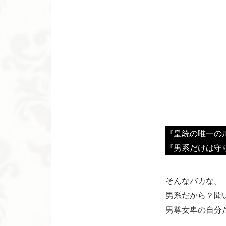
『皇統の唯一の
『男系だけは守
そんなバカな。
男系だから？聞
男尊女卑の自分