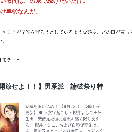
いる間は、男系で続けたいだけ。
け卑劣なんだ。
たちこそが皇室を守ろうとしているような態度、どの口が言っ
い。
オモチ・B