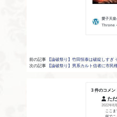
前の記事
【論破祭り】竹田恒泰は破綻しすぎ 
次の記事
【論破祭り】男系カルト信者に市民
3 件のコメン
ただ
2022年8
ここまで
何でこん