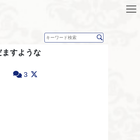
だますような
3