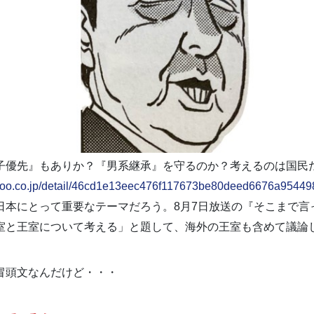
子優先』もありか？『男系継承』を守るのか？考えるのは国民
.yahoo.co.jp/detail/46cd1e13eec476f117673be80deed6676a95449
日本にとって重要なテーマだろう。8月7日放送の『そこまで言
室と王室について考える」と題して、海外の王室も含めて議論
冒頭文なんだけど・・・