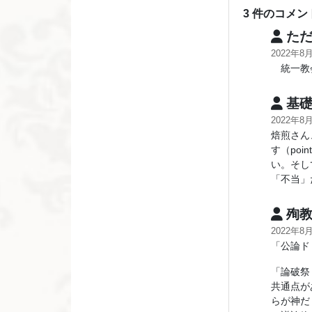
3 件のコメン
ただ
2022年8
統一教会
基礎
2022年8
焙煎さん
す（po
い。そし
「不当」
殉教
2022年8
「公論ド
「論破祭
共通点が
らが神だ