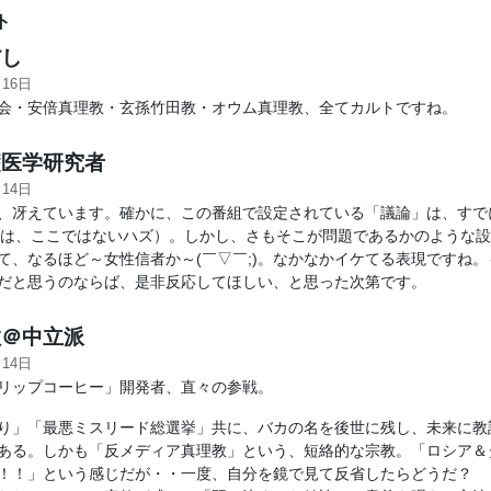
ト
し
月16日
・安倍真理教・玄孫竹田教・オウム真理教、全てカルトですね。
医学研究者
月14日
、冴えています。確かに、この番組で設定されている「議論」は、すで
intは、ここではないハズ）。しかし、さもそこが問題であるかのような
て、なるほど～女性信者か～(￣▽￣;)。なかなかイケてる表現ですね
だと思うのならば、是非反応してほしい、と思った次第です。
＠中立派
月14日
リップコーヒー」開発者、直々の参戦。
り」「最悪ミスリード総選挙」共に、バカの名を後世に残し、未来に教
ある。しかも「反メディア真理教」という、短絡的な宗教。「ロシア＆
！！」という感じだが・・一度、自分を鏡で見て反省したらどうだ？