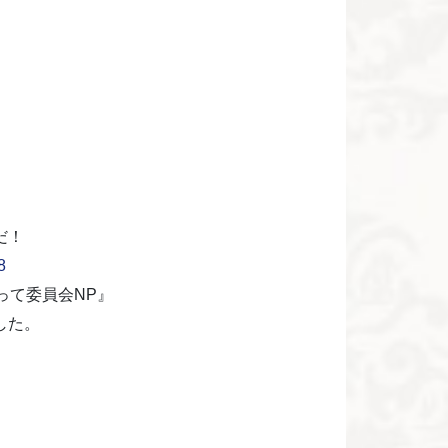
だ！
8
って委員会NP』
した。