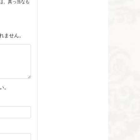
は、真っ当なも
れません。
い。