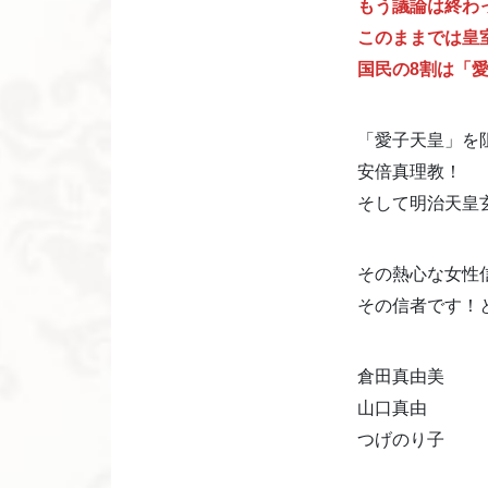
もう議論は終わ
このままでは皇
国民の8割は「
「愛子天皇」を
安倍真理教！
そして明治天皇
その熱心な女性
その信者です！
倉田真由美
山口真由
つげのり子