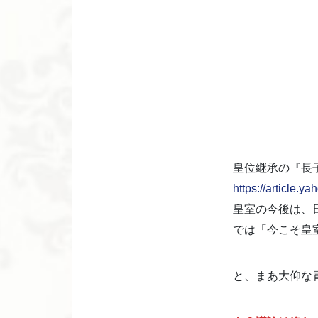
皇位継承の『長
https://article
皇室の今後は、
では「今こそ皇
と、まあ大仰な