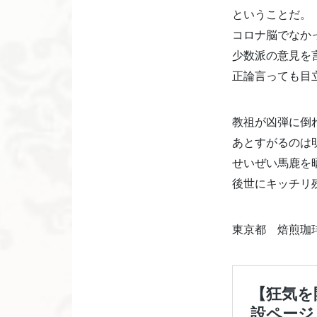
ということだ。
コロナ脳でなか
少数派の意見を
正論言っても目
教祖が凶弾に倒
あとすがるのは
せいぜい馬鹿を
後世にキッチリ
東京都 焙煎珈