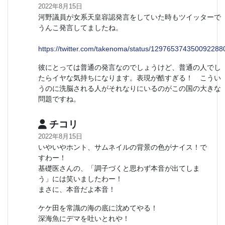
2022年8月15日
河野議員が女系天皇容認発言をしていた時もツイッターで
うんこ発言してましたね。
https://twitter.com/takenoma/status/129765374350092288
彼にとっては普通の発言なのでしょうけど、普通の人でし
たらイヤな気持ちになります。表現が酷すぎる！ こうい
うのに洗脳される人がそれなりにいるのがこの国の大きな
問題ですね。
チコリ
2022年8月15日
いやいやホント、サムネイルの背景の色がナイス！で
すわー！
基礎医さんの、「調子づくと思わず本音が出てしま
う」には笑いましたわー！
まさに、本音だよ本音！
ケケ田を常識の海の底に沈めてやる！
深海魚にデマを吐いとれや！