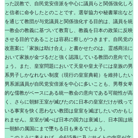
った説教で、自民党安倍派を中心に議員らと関係強化しろ
と信者に命令したとのことです。選挙協力や秘書輩出など
を通じて教団が与党議員と関係強化する目的は、議員を統
一教会の教義に基づいて教育し、教義を日本の政策に反映
させる目的であることは容易に察しがつきます。自民党の
改憲案に「家族は助け合え」と書かせたのは、霊感商法に
おいて家族が金づるだと強く認識している教団の意向でし
ょう。また、皇室問題において天皇や皇太子には皇族の男
系男子しかなれない制度（現行の皇室典範）を維持したい
男系派議員が自民党安倍派を中心に多いことも、男尊女卑
的な儒教がベースにある統一教会の意向である可能性が高
く、さらに朝鮮王室が滅びたのに日本の皇室だけが残って
いる事実を快く思わない教団は皇室を滅ぼしたいのかもし
れません。皇室が滅べば日本の国力は衰滅し、日本国は統
一朝鮮の属国にまで墜ちる日も来るでしょう。
このように考えれば、全615巻に及ぶサイトの内容が文