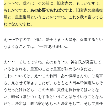
え〜〜で、我々は、その前に、旧宮家の、もしかですよ、
もしかですよ、
あの必要であればですよ
、旧宮家の皇籍復
帰と、皇室復帰ということをですね、これを我々言ってる
わけなんですね。
え〜〜ですので、別に、愛子さま‥天皇を、促進するとい
うようなことでは、“一切”ありません。
え〜〜、そしてですね、あのもう1つ、神谷氏が発言して
いるとされる、皇室のことは皇室が決めるべきだと。
これについては、え〜この竹田、あ〜恒泰さんの、ご発言
も、見させて頂きましたが、もともと大日本帝国憲法もそ
うだったけれども、この天皇に責任を負わせてはいけな
い、輔弼（ほひつ）をするということはそういうことなん
だと。決定は、政治家がきちっと決定をして、そして責任