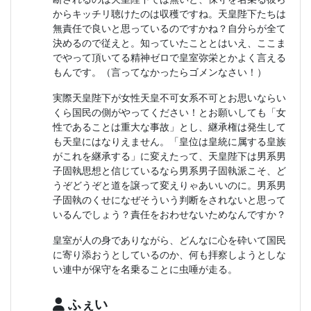
からキッチリ聴けたのは収穫ですね。天皇陛下たちは
無責任で良いと思っているのですかね？自分らが全て
決めるので従えと。知っていたこととはいえ、ここま
でやって頂いてる精神ゼロで皇室弥栄とかよく言える
もんです。（言ってなかったらゴメンなさい！）
実際天皇陛下が女性天皇不可女系不可とお思いならい
くら国民の側がやってください！とお願いしても「女
性であることは重大な事故」とし、継承権は発生して
も天皇にはなりえません。「皇位は皇統に属する皇族
がこれを継承する」に変えたって、天皇陛下は男系男
子固執思想と信じているなら男系男子固執派こそ、ど
うぞどうぞと道を譲って変えりゃあいいのに。男系男
子固執のくせになぜそういう判断をされないと思って
いるんでしょう？責任をおわせないためなんですか？
皇室が人の身でありながら、どんなに心を砕いて国民
に寄り添おうとしているのか、何も拝察しようとしな
い連中が保守を名乗ることに虫唾が走る。
ふぇい