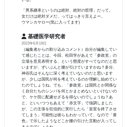
「男系継承というのは絶対、絶対の哲理」だって。
女だけは絶対ダメだ、ってはっきり言えよー。
ウマシカヤロー(気に入ってます)
基礎医学研究者
2023年6月19日
（編集者からの割り込みコメント）自分が編集してい
て感じたことは、今回、松田学があえて「参政党」の
立場を意見表明する、という態度がすべてなのだと思
いますが、ずいぶんと腰が引けていますかね？多分、
神谷氏はそんなに深く考えていないのだと思います
が、少しは国民が何を考えているのか理解し始めてい
たのでしょうね。でも、「参政党」は国民とか関係な
く自分たちのシンパを何とかまとめないといけないの
で、ケケ田に配慮せざるを得ないのでしょうね？あ
と、といいつつもあえて「赤文字」で強調しました
が、この主張を狂信的に実行したら「皇室を終了させ
てしまう」可能性は彼らもわかっていて、なので「黄
色」で示したようなどこか腰の引けた言動が入ってし
まうのでしょうね。