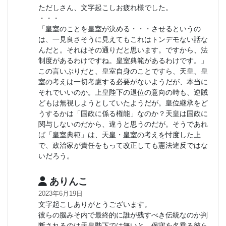
ただしさん、文字起こしお疲れ様でした。
・・・
「皇室のことを皇室が決める・・・させるというの
は、一見良さそうに見えてもこれはトンデモない話な
んだと。それはその通りだと思います。ですから、法
制度があるわけですね。皇室典範があるわけです。」
この言いぶりだと、皇室自身のことですら、天皇、皇
室の考えは一切考慮する必要がないようだが、本当に
それでいいのか。上皇陛下の退位の意向の時も、逆賊
どもは無視しようとしていたようだが。皇位継承をど
うするかは「国政に係る権能」なのか？天皇は国政に
関与しないのだから、違うと思うのだが。そうであれ
ば「皇室典範」は、天皇・皇室の考えを忖度した上
で、政治家が責任をもって改正しても憲法違反ではな
いだろう。
ありんこ
2023年6月19日
文字起こしありがとうございます。
彼らの脳みそ内で最終的に誰が残すべき伝統なのか判
断されるのは天皇陛下では無いと、保守を名乗る彼ら