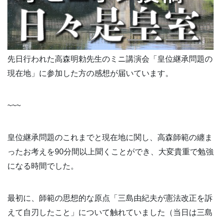
先日行われた高森明勅先生のミニ講演会「皇位継承問題の
現在地」に参加した方の感想が届いています。
~~~
皇位継承問題のこれまでと現在地に関し、高森師範の纏ま
ったお考えを90分間以上聞くことができ、大変貴重で勉強
になる時間でした。
最初に、師範の思想的な原点「三島由紀夫が憲法改正を訴
えて自刃したこと」について触れていました（当日は三島