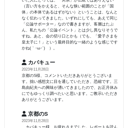
いた人にとっては、「男系」が伝統ではありえない
（言い方をかえると、そんな狭い範囲のことが「国
体」の本体であるはずがない）ということは、なんと
なく伝わってきました。いずれにしても、あえて同じ
「公論サポーター」なので書きますが、客層はたぶ
ん、私たちの「公論イベント」とは少し異なりそうで
すね。あと、会の切り口とかも（でも、「愛子さまを
皇太子に！」という最終目的な一緒のような感じです
かね(｀･ω･´)ゞ）。
カバキュー
2023年11月28日
京都のS様、コメントいただきありがとうございま
す。拙い感想文に目を通していただき、恐縮です。三
島由紀夫への興味が湧いてきましたので、お正月休み
にでもゆっくり調べたいと思います。ご教示いただき
ありがとうございます。
京都のS
2023年11月28日
カバキュー様、お疲れさまでした。レポートを読ん