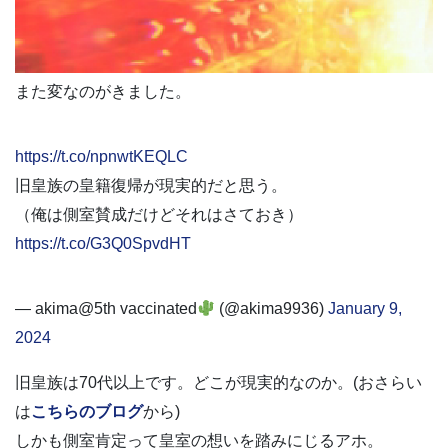
また変なのがきました。
https://t.co/npnwtKEQLC
旧皇族の皇籍復帰が現実的だと思う。
（俺は側室賛成だけどそれはさておき）
https://t.co/G3Q0SpvdHT
— akima@5th vaccinated
(@akima9936)
January 9,
2024
旧皇族は70代以上です。どこが現実的なのか。(おさらい
は
こちらのブログ
から)
しかも側室肯定って皇室の想いを踏みにじるアホ。