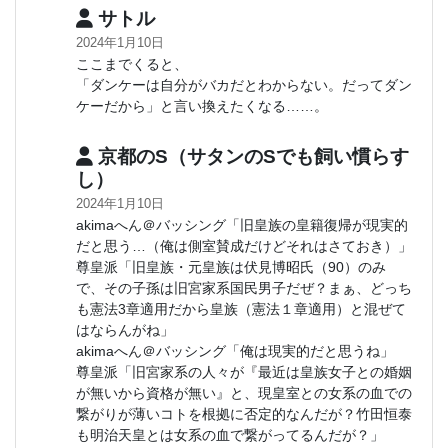
サトル
2024年1月10日
ここまでくると、
「ダンケーは自分がバカだとわからない。だってダン
ケーだから」と言い換えたくなる……。
京都のS（サタンのSでも飼い慣らす
し）
2024年1月10日
akimaへん＠バッシング「旧皇族の皇籍復帰が現実的
だと思う…（俺は側室賛成だけどそれはさておき）」
尊皇派「旧皇族・元皇族は伏見博昭氏（90）のみ
で、その子孫は旧宮家系国民男子だぜ？まぁ、どっち
も憲法3章適用だから皇族（憲法１章適用）と混ぜて
はならんがね」
akimaへん＠バッシング「俺は現実的だと思うね」
尊皇派「旧宮家系の人々が『最近は皇族女子との婚姻
が無いから資格が無い』と、現皇室との女系の血での
繋がりが薄いコトを根拠に否定的なんだが？竹田恒泰
も明治天皇とは女系の血で繋がってるんだが？」