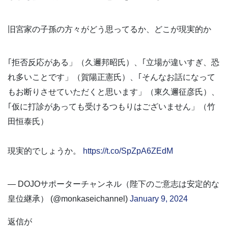
旧宮家の子孫の方々がどう思ってるか、どこが現実的か
｢拒否反応がある」（久邇邦昭氏）、｢立場が違いすぎ、恐
れ多いことです」（賀陽正憲氏）、｢そんなお話になって
もお断りさせていただくと思います」（東久邇征彦氏）、
｢仮に打診があっても受けるつもりはございません」（竹
田恒泰氏）
現実的でしょうか。
https://t.co/SpZpA6ZEdM
— DOJOサポーターチャンネル（陛下のご意志は安定的な
皇位継承） (@monkaseichannel)
January 9, 2024
返信が