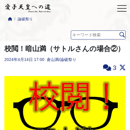
論破祭り
校閲！暗山満（サトルさんの場合②）
2024年4月14日
17:00
倉山満
/
論破祭り
3