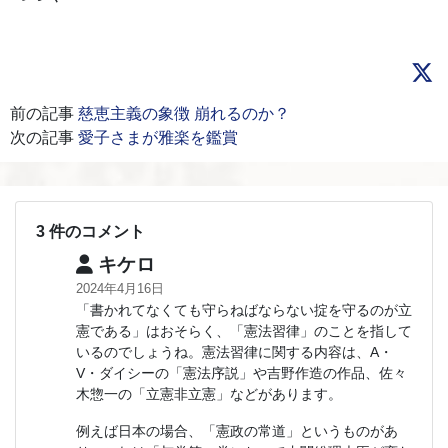
前の記事
慈恵主義の象徴 崩れるのか？
次の記事
愛子さまが雅楽を鑑賞
3 件のコメント
キケロ
2024年4月16日
「書かれてなくても守らねばならない掟を守るのが立
憲である」はおそらく、「憲法習律」のことを指して
いるのでしょうね。憲法習律に関する内容は、A・
V・ダイシーの「憲法序説」や吉野作造の作品、佐々
木惣一の「立憲非立憲」などがあります。
例えば日本の場合、「憲政の常道」というものがあ