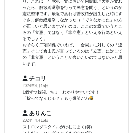
り、これは「与党第一党において内閣総理大臣が変わ
ったら、解散総選挙を行って民意を問う」というのが
憲法習律です。最近であれば菅政権が誕生した時にす
ぐさま解散総選挙しなかった（「できなかった」の方
が正しいと思いますが）のは、ここの文章でいうとこ
ろの「立憲」ではなく「非立憲」といえる行為といえ
るでしょう。
おそらく二項関係でいえば、「合憲」に対しての「違
憲」そして倉山氏が言っているのは「立憲」に対して
の「非立憲」ということが言いたいのではないかと思
います。
チコリ
2024年4月15日
1個ずつ校閲、ちょーわかりやすいです！
「掟ってなんじゃ？」もう爆笑だわ
ありんこ
2024年4月15日
ストロングスタイルがけむにまく(笑)