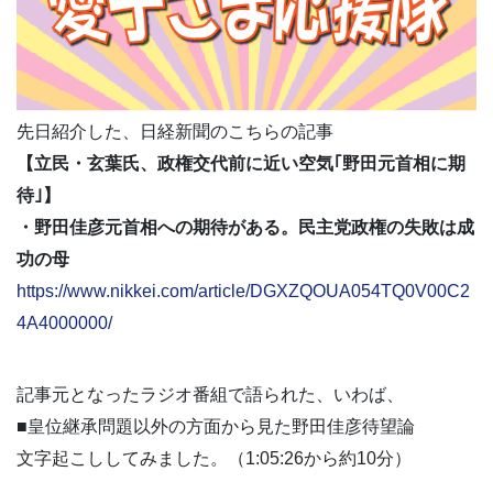
先日紹介した、日経新聞のこちらの記事
【立民・玄葉氏、政権交代前に近い空気｢野田元首相に期
待｣】
・野田佳彦元首相への期待がある。民主党政権の失敗は成
功の母
https://www.nikkei.com/article/DGXZQOUA054TQ0V00C2
4A4000000/
記事元となったラジオ番組で語られた、いわば、
■皇位継承問題以外の方面から見た野田佳彦待望論
文字起こししてみました。（1:05:26から約10分）