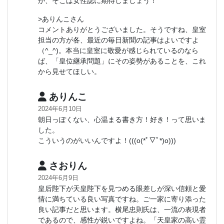
が、そこは女性誌に期待しましょう！
>ありんこさん
コメントありがとうございました。そうですね、皇室
担当の方が各、最近の毎日新聞の記事はよいですよ
（^_^)。本当に皇室に敬愛が感じられているのなら
ば、「皇位継承問題」にその姿勢があることを、これ
から見せてほしい。
ありんこ
2024年6月10日
朝日っぽくない、心温まる書き方！好き！って思いま
した。
こういうのがいいんですよ！(((o(*ﾟ▽ﾟ*)o)))
さおりん
2024年6月9日
皇后陛下が天皇陛下を見つめる眼差しが深い信頼と愛
情に満ちている良い写真ですね。ご一家に寄り添った
良い記事だと思います。横尾忠則氏は、一流の表現者
であるので、感性が鋭いですよね。「天皇家の高い霊