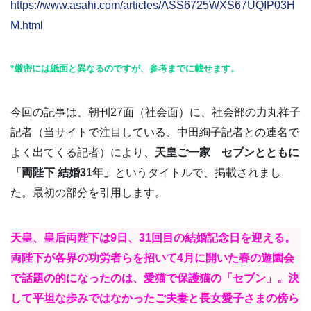
https://www.asahi.com/articles/ASS6725WXS67UQIP03H
M.html
*厳密には紙面と異なるのですが、参考までに載せます。
今回の記事は、朝刊27面（社会面）に、社会部の力丸祥子
記者（当サイトで注目している、中田絢子記者との連名で
よく出てくる記者）により、
天皇ご一家 セブンとともに
「両陛下 結婚31年」
というタイトルで、掲載されまし
た。最初の部分を引用します。
天皇、皇后両陛下は9日、31回目の結婚記念日を迎える。
両陛下が各界の功労者らを招いて4月に開いた春の遊園会
で話題の的になったのは、愛猫で保護猫の「セブン」。決
して平坦な歩みではなかったご夫妻と長女愛子さまの傍ら