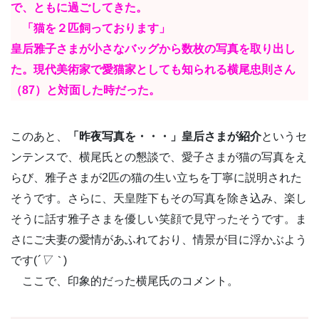
で、ともに過ごしてきた。
「猫を２匹飼っております」
皇后雅子さまが小さなバッグから数枚の写真を取り出し
た。現代美術家で愛猫家としても知られる横尾忠則さん
（87）と対面した時だった。
このあと、
「昨夜写真を・・・」皇后さまが紹介
というセ
ンテンスで、横尾氏との懇談で、愛子さまが猫の写真をえ
らび、雅子さまが2匹の猫の生い立ちを丁寧に説明された
そうです。さらに、天皇陛下もその写真を除き込み、楽し
そうに話す雅子さまを優しい笑顔で見守ったそうです。ま
さにご夫妻の愛情があふれており、情景が目に浮かぶよう
です(
´▽｀
)
ここで、印象的だった横尾氏のコメント。