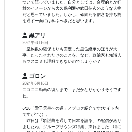
ついて語っていました。自分としては、合理的とか奸
雄のイメージから大久保利通や武田信玄のような人物
だと思っていました。しかし、確固たる信念を持ち筋
を通す一面には学ぶべきだと思います。
黒アリ
2024年6月16日
「皇族数の確保よりも安定した皇位継承のほうが大
事」たったそれだけのことを、なぜ、政治家も知識人
もマスコミも理解できないのでしょうか？
ゴロン
2024年6月16日
ニコニコ動画の復活まで、まだかなりかかりそうです
ね。
・・・
6/16「愛子天皇への道」／ブログ紹介です(サイト内
ですが^^:)）。
昨日は「歌謡曲を通して日本を語る」の配信があり
ましたね。グループサウンズ特集、痺れました、特に