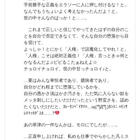
手前勝手な正義をエラソーに人に押し付けるな！と。
なんでもうちょいよく考えなかったんだよ！と。
世の中そんなのばっか！と……。
これまで正しいと信じてやってきたはずの自分のこ
とを自分で否定できなくて、そんな自分の堕落から目
を背けて、
よっしゃ！とにかく「人権」で誤魔化してやれ！と。
「人権」こそは絶対正義也！「人権」言っときゃ何と
かなるんだよ♫ビビるこたぁねえよ☆
チョロイチョロイ、世の中甘っチョロイ♪と。
…要はみんな卑怯者であり、臆病者であり、
自分がどれ程までに堕落しているかを、
自分の愚かさ浅はかさ汚さを、ただ気に入らない奴を
メッタ刺しにしたいだけだったという野蛮さを、認め
たくないだけだと。ｶﾚｰｾﾝﾍﾞｲｻﾏﾊ…щ(ཀДཀ;)ﾎﾝﾄﾆ ﾊﾓﾝｻ
ﾚﾁﾏｯﾀﾀﾞｽｶ……?
あの草津の一件なんかは、モロにでしたが……。
…正直申し上げれば、私めも仕事でやらかした凡ミス