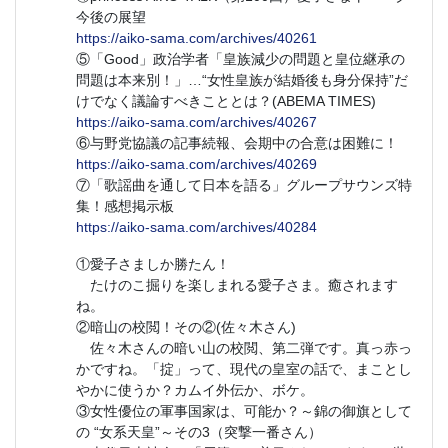
今後の展望
https://aiko-sama.com/archives/40261
⑤「Good」政治学者「皇族減少の問題と皇位継承の
問題は本来別！」…“女性皇族が結婚後も身分保持”だ
けでなく議論すべきこととは？(ABEMA TIMES)
https://aiko-sama.com/archives/40267
⑥与野党協議の記事続報、会期中の合意は困難に！
https://aiko-sama.com/archives/40269
⑦「歌謡曲を通して日本を語る」グループサウンズ特
集！感想掲示板
https://aiko-sama.com/archives/40284
①愛子さましか勝たん！
たけのこ掘りを楽しまれる愛子さま。癒されます
ね。
②暗山の校閲！その②(佐々木さん)
佐々木さんの暗い山の校閲、第二弾です。真っ赤っ
かですね。「掟」って、現代の皇室の話で、まことし
やかに使うか？カムイ外伝か、ボケ。
③女性優位の軍事国家は、可能か？～錦の御旗として
の “女系天皇”～その3（突撃一番さん）