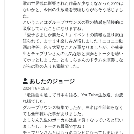
歌の世界観に影響された作品が少なくなかったのでは
ないかと、今日の生放送を視聴しながらそう感じまし
た。
ということはグループサウンズの歌の情感を間接的に
吸収していたことになりますね。
「愛子さましか勝たん！」イベントの情報も盛り沢山
語られて、ますます楽しみが増しました！ニコニコ動
画の件等、色々大変なことが重なりましたが、小林先
生とチェブリンさんの元気な歌と演奏とトークを聴い
てホッとしました。ともしらさんのドラムを演奏しな
がらの歌の入りも素敵でした。
あしたのジョージ
2024年6月15日
「歌謡曲を通して日本を語る」YouTube生放送、お疲
れ様でした。
グループサウンズ特集でしたが、曲名は全部知らなく
ても全部聴いた事がありました。
よしりん先生のボーカルは益々良くなっていると思い
ましたし、トークも最高ですね！
チェブリンさんとはもう名コンビになってしまいまし