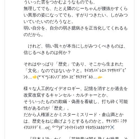
ういった雲をつかむようなものでも、
無理してでも、たとえ隣のじーちゃんが腰抜かすくら
い異形の姿になってでも、すがりつきたい、しがみつ
いていたいのだろうなと。
弱い自分を、自分の弱さ臆病さを正当化してくれるも
のだから。
けれど、弱い我々が本当にしがみつくべきものは、
信じるべきものは何か？
それはやっぱり「歴史」であり、そこから生まれた
「文化」なのではないか？と。ｾｲﾖｳﾉﾊﾞﾚｴﾊ ﾂﾏｻｷﾏﾃﾞﾋﾟ
ﾝﾄ…
(*´༥`*)ﾆﾎﾝﾉﾌﾞﾖｳﾊ ﾕﾋﾞｻｷｦﾏｹﾞﾙﾄ…
様々な人工的なイデオロギー、記憶を消すとか過去を
改変改竄するキャンセル・カルチャーとか、
そういったものの欺瞞・偽善を看破し、打ち砕く可能
性があるのが「歴史」。
だから人権派とかミスターミスリード・倉山満とか
は、歴史をねじ曲げようとするものかと。ｻﾔﾉﾖｳﾆ ﾆｸﾀ
ｲｦｽﾃﾃﾃﾞﾓ…σ(; ꒪˘꒪)ﾀﾞﾝｹｲｹｲｼｮｳｦ ﾏﾓﾛｳﾄｽﾙｶﾈ??