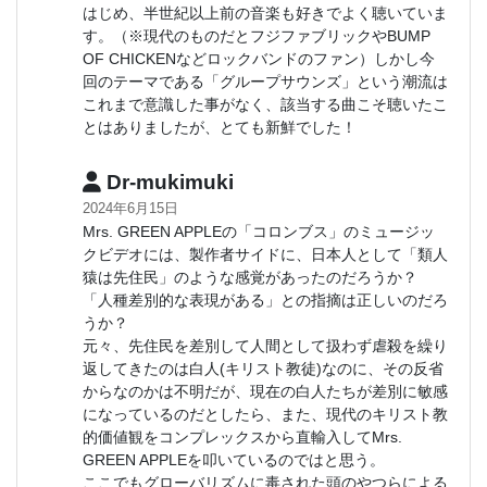
はじめ、半世紀以上前の音楽も好きでよく聴いていま
す。（※現代のものだとフジファブリックやBUMP
OF CHICKENなどロックバンドのファン）しかし今
回のテーマである「グループサウンズ」という潮流は
これまで意識した事がなく、該当する曲こそ聴いたこ
とはありましたが、とても新鮮でした！
Dr-mukimuki
2024年6月15日
Mrs. GREEN APPLEの「コロンブス」のミュージッ
クビデオには、製作者サイドに、日本人として「類人
猿は先住民」のような感覚があったのだろうか？
「人種差別的な表現がある」との指摘は正しいのだろ
うか？
元々、先住民を差別して人間として扱わず虐殺を繰り
返してきたのは白人(キリスト教徒)なのに、その反省
からなのかは不明だが、現在の白人たちが差別に敏感
になっているのだとしたら、また、現代のキリスト教
的価値観をコンプレックスから直輸入してMrs.
GREEN APPLEを叩いているのではと思う。
ここでもグローバリズムに毒された頭のやつらによる