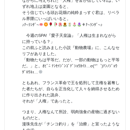
ながらに与えられた「人権」を皆が信じていれば、い
ずれ地上は楽園となると、
そう信じている頭お花畑の純粋まっすぐ君は、リベラ
ル界隈にいっぱいいると。
♪ﾅ~ﾗﾝﾀﾞ~
⚘
ﾅ~ﾗﾝﾀﾞ~♪
今週のSPA!『愛子天皇論』「人権は生まれながら
に持っている？」
この前ふと読みました小説『動物農場』に、こんなセ
リフがありました。
「動物たちは平等だ。だが、一部の動物はもっと平等
だ。」と。ｵﾋﾞﾆ ﾃﾝｾｲｼﾞﾝｺﾞﾃﾞｼｮｳｶｲﾄ…σ(°”゜)ﾅﾝﾉｼﾞｮｳ
ﾀﾞﾛｳﾈｪ…
ともあれ、フランス革命で王を処刑して主権を簒奪し
た者たちが、自らを正当化して人々を納得させるため
に作り出された詭弁、
それが「人権」であったと。
つまり、人権なんて所詮、弱肉強食の産物に過ぎない
ものだと。
漫珠先生が「チンコ釣り」を「治療」と宣ったような