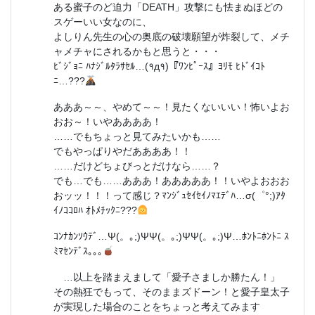
ある蜜子のど迫力「DEATH」攻撃にも怯まぬほどの
スゲーいい女なのに、
よしりん先生の心の奥底の破壊願望が炸裂して、メチ
ャメチャにされるかもと思うと・・・
ﾋﾞｼﾞｮﾆ ﾊﾅｼﾞﾙﾀﾗｻｾﾙ…(१д१)『ﾜﾝﾋﾟｰｽ』ﾖﾘﾓ ﾋﾄﾞｲｺﾄ
ﾆ…???
あああ～～、やめて～～！見たくないいい！怖いよお
おお～！いやああああ！
……でもちょっと見てみたいかも……
でもやっぱりやだああああ！！
……だけどちょびっとだけなら……？
でも…でも……あああ！あああああ！！いやよおおお
おッッ！！！って感じ？ﾏﾝｼﾞｭｾｲｾｲﾉﾏｴﾃﾞﾊ…σ(゜°;)ｱﾀ
ｲﾉｺｺﾛﾊ ｵﾄﾒﾁｯｸﾆ???
ｺﾝﾅｶﾝｿｳﾃﾞ…Ψ(。｡;)ΨΨ(。｡;)ΨΨ(。｡;)Ψ…ﾎﾝﾄﾆﾎﾝﾄﾆ ｽ
ﾐﾏｾﾝﾃﾞｽ｡｡｡
…以上を踏まえまして「愛子さましか勝たん！」
その熱狂でもって、そのままズドーン！と愛子皇太子
が実現した場合のことをちょっと考えてみます