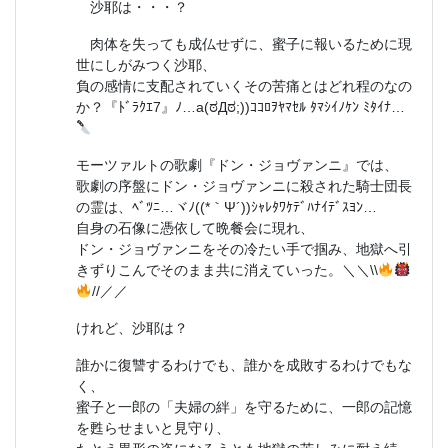
沙耶は・・・？
肉体を失っても成仏せずに、蜜子に報いるために現
世にしがみつく沙耶、
負の感情に支配されていくその苦痛とはどれ程のなの
か？『ﾄﾞﾗｸｴ7』ﾉ…a(ಠДಠ;))ｺｺﾛｦﾔﾏｾﾙ ﾀﾏｼｲﾉｹﾝ ﾐﾀｲﾅ…
モーツァルトの歌劇『ドン・ジョヴァンニ』では、
歌劇の序盤にドン・ジョヴァンニに殺された騎士団長
の霊は、ﾍﾞﾂﾆ…ヾﾉ((*｀Ψ´))ｼｬﾚﾀﾜｹﾃﾞﾊﾅｲﾃﾞｽﾖﾝ…
自身の石像に憑依して晩餐会に現れ、
ドン・ジョヴァンニをその冷たい手で掴み、地獄へ引
きずりこんでそのまま共に消えていった。＼＼\\
//／／
けれど、沙耶は？
誰かに復讐するわけでも、誰かを成敗するわけでもな
く、
蜜子と一郎の「夫婦の絆」を守るために、一郎の記憶
を甦らせまいと見守り、