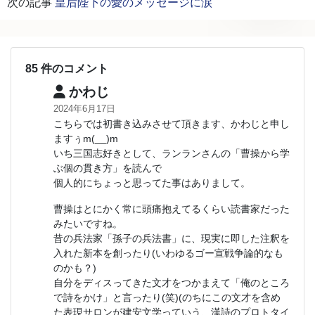
次の記事
皇后陛下の愛のメッセージに涙
85 件のコメント
かわじ
2024年6月17日
こちらでは初書き込みさせて頂きます、かわじと申し
ますぅm(__)m
いち三国志好きとして、ランランさんの「曹操から学
ぶ個の貫き方」を読んで
個人的にちょっと思ってた事はありまして。
曹操はとにかく常に頭痛抱えてるくらい読書家だった
みたいですね。
昔の兵法家「孫子の兵法書」に、現実に即した注釈を
入れた新本を創ったり(いわゆるゴー宣戦争論的なも
のかも？)
自分をディスってきた文才をつかまえて「俺のところ
で詩をかけ」と言ったり(笑)(のちにこの文才を含め
た表現サロンが建安文学っていう、漢詩のプロトタイ