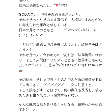
もので、
結局は偽善なんだと。⁽⁽
⁾⁾ﾍｹｹｹ
GODのごとく理性を崇める西洋人たち、
それをそっくりそのまま真似て、人権は生まれながら
に与えられた権利と信じている、
日本の秀才バカどもと・・・ｼﾞﾝｹﾝﾉ ｼｮｳﾀｲﾐﾀﾘ…
ゞ
(｀”´)…ｶﾚｰﾊﾟﾝ?
どれだけ高邁な理念を掲げようとも、綺麗事をほざ
こうとも、
それが身の丈に合わぬものであれば、結局偽善に終わ
り、そして人間はニヒリズムとともに堕落するものだ
と。ﾑﾘﾅﾌﾟﾗﾝｦﾀﾃﾃ…
a(Ŏ∀Ŏ)ｹｯｷｮｸ ﾀﾞｲｴｯﾄｻﾞｾﾂｽﾙﾐﾀｲﾅ
その結果、それまで押さえ込んできた負の感情がドロ
ドロ出てきて、グズグズグズ……グロ注意！と。
そして誰もがすっとぼけて、何の責任も反省も、後ろ
めたさも生き恥という感覚すらもない。
そんな醜悪な様をみせるくらいなら、最初っからやめ
ておけ！と。