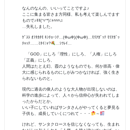
なんのなんの、いいってことですよ♪
ここに集まる皆さま方同様、私も考えて楽しんでます
もので♪ꉂꉂ(ᵔ▿ᵔ*)ﾆｬﾊﾊﾊ♫
…失礼しました。
ｹﾞｽﾄ ｵﾌﾀｶﾀﾓ ｷﾝﾁｮｰｼﾃ…(ФωФ)(ФωФ)…ﾓﾘｱｶﾞｯﾃ ﾓﾘｱｶﾞｯ
ﾁｬｯﾃ……ﾐﾀｲﾆｬ?
…ｼﾂﾚｲ…
「GOD」にしろ「理性」にしろ、「人権」にしろ
「正義」にしろ、
人間はたとえ幻、霞のようなものでも、何か崇高・偉
大に感じられるものにしがみつかなければ、強く生き
られないものと。
現代に過去の偉人のような大人物が出現しないのは、
科学の進歩によって、人々から信仰心が失われてしま
ったからだとか。
いい子にしていればサンタさんがやってくると夢見る
子供も、成長していくにつれて・・・
～
けれど、サンタクロースを信じなくなっても、生まれ