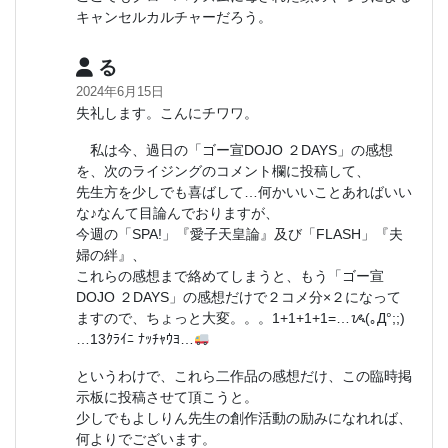
キャンセルカルチャーだろう。
る
2024年6月15日
失礼します。こんにチワワ。
私は今、過日の「ゴー宣DOJO ２DAYS」の感想
を、次のライジングのコメント欄に投稿して、
先生方を少しでも喜ばして…何かいいことあればいい
な♪なんて目論んでおりますが、
今週の「SPA!」『愛子天皇論』及び「FLASH」『夫
婦の絆』、
これらの感想まで絡めてしまうと、もう「ゴー宣
DOJO ２DAYS」の感想だけで２コメ分×２になって
ますので、ちょっと大変。。。1+1+1+1=…ᝰ(｡Д°;;)
…13ｸﾗｲﾆ ﾅｯﾁｬｳﾖ…
というわけで、これら二作品の感想だけ、この臨時掲
示板に投稿させて頂こうと。
少しでもよしりん先生の創作活動の励みになれれば、
何よりでございます。