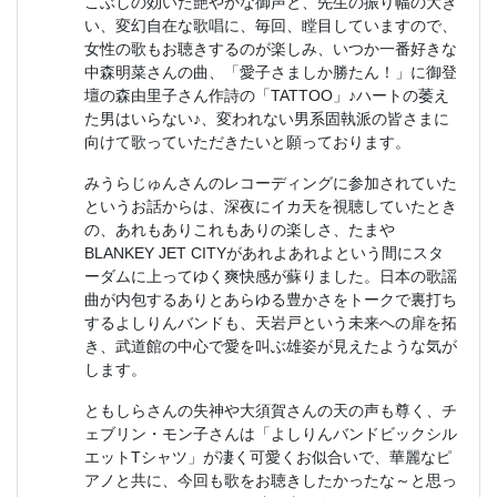
こぶしの効いた艶やかな御声と、先生の振り幅の大き
い、変幻自在な歌唱に、毎回、瞠目していますので、
女性の歌もお聴きするのが楽しみ、いつか一番好きな
中森明菜さんの曲、「愛子さましか勝たん！」に御登
壇の森由里子さん作詩の「TATTOO」♪ハートの萎え
た男はいらない♪、変われない男系固執派の皆さまに
向けて歌っていただきたいと願っております。
みうらじゅんさんのレコーディングに参加されていた
というお話からは、深夜にイカ天を視聴していたとき
の、あれもありこれもありの楽しさ、たまや
BLANKEY JET CITYがあれよあれよという間にスタ
ーダムに上ってゆく爽快感が蘇りました。日本の歌謡
曲が内包するありとあらゆる豊かさをトークで裏打ち
するよしりんバンドも、天岩戸という未来への扉を拓
き、武道館の中心で愛を叫ぶ雄姿が見えたような気が
します。
ともしらさんの失神や大須賀さんの天の声も尊く、チ
ェブリン・モン子さんは「よしりんバンドビックシル
エットTシャツ」が凄く可愛くお似合いで、華麗なピ
アノと共に、今回も歌をお聴きしたかったな～と思っ