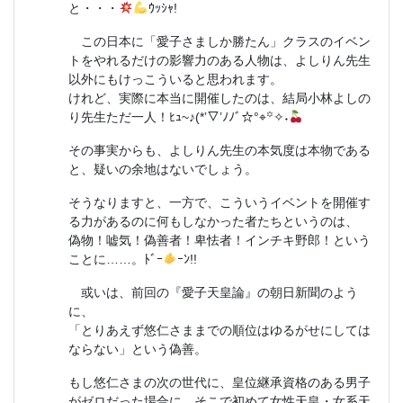
と・・・
ｳｯｼｬ!
この日本に「愛子さましか勝たん」クラスのイベン
トをやれるだけの影響力のある人物は、よしりん先生
以外にもけっこういると思われます。
けれど、実際に本当に開催したのは、結局小林よしの
り先生ただ一人！ﾋｭ~♪(*’▽’ﾉﾉﾞ☆°⌖꙳✧˖
その事実からも、よしりん先生の本気度は本物である
と、疑いの余地はないでしょう。
そうなりますと、一方で、こういうイベントを開催す
る力があるのに何もしなかった者たちというのは、
偽物！嘘気！偽善者！卑怯者！インチキ野郎！という
ことに……。ﾄﾞｰ
ｰﾝ!!
或いは、前回の『愛子天皇論』の朝日新聞のよう
に、
「とりあえず悠仁さままでの順位はゆるがせにしては
ならない」という偽善。
もし悠仁さまの次の世代に、皇位継承資格のある男子
がゼロだった場合に、そこで初めて女性天皇・女系天