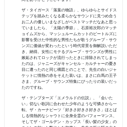
ザ・タイガース「落葉の物語」、ゆらゆらとサイドス
テップを踏みたくなる柔らかなサウンドに見つめ合う
お二人の優しいまなざしがベストマッチだなあと思っ
ていましたら、「太陽の季節」、石原裕次郎のマッチ
ョイムズから、マッシュルームカットのビートルズに
影響を受けた中性的な男性たちが歌うグループ・サウ
ンズに価値が変わったという時代背景を御解説いただ
き、納得。女性にモテるグループ・サウンズが男性に
嫉妬されてロックが流行ったときに排除されてしまっ
たのは、ジャニーズがキャンセル・カルチャーの憂き
目に遭ったのと同じ構図とのことで、先生の白いジャ
ケットに情熱の赤をそえた装いは、まさに白馬の王子
さま、グループ・サウンズ特集にぴったりの装いだっ
たのですね。
ザ・テンプターズ「エメラルドの伝説」、「会いた
い」切ない歌詞に合わせた少年のような可憐さから一
転、ザ・カーナビーツ「好きさ好きさ好きさ」ほとば
しる情熱的なシャウトに全身全霊のパフォーマンス、
そしてザ・ゴールデン・カップス「長い髪の少女」の