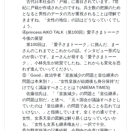
古代日本社会の「戸籍」に着目されています。7世
紀に戸籍が作成されたのですね。兵士数の把握のため
となると男性のデータの方が重視されることは理解で
きますね。「女性の地位」の話はどうなっていくでし
ょう。
④princess AIKO TALK（第100回）愛子さまトーーク
今後の展望
第100回は、「愛子さまトーーク」に挑んだ、まー
さんのこれまでとこれからの話。インタビュー形式な
のが良いです。まーさんが発する「愛子さまトーー
ク」、小林先生が絶賛でしたね。これからも変化を恐
れず進んでいってください。
⑤「Good」政治学者「皇族減少の問題と皇位継承の
問題は本来別！」…“女性皇族が結婚後も身分保持”だ
けでなく議論すべきこととは？(ABEMA TIMES)
佐藤信氏は、「『皇族減少』の問題と『皇位継承』
の問題は別だ」と述べ、「元々国会が議論すべきとし
ていたのは『皇位継承』の問題であることを忘れては
いけない。」と指摘しています。全くその通りです。
女性、女系天皇の図解は解り易くはなっていないか
も。「女性も女系も継承権あり」一択で十分。
⑥与野党協議の記事続報、会期中の合意は困難に！