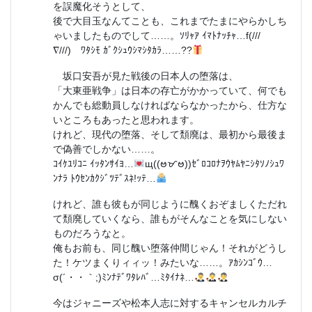
を誤魔化そうとして、
後で大目玉なんてことも、これまでたまにやらかしち
ゃいましたものでして……。ｿﾘｬｱ ｲﾏﾄﾅｯﾁｬ…f(///
∇///)ゞﾜﾀｼﾓ ｶﾞｸｼｭｳｼﾏｼﾀｶﾗ……??
坂口安吾が見た戦後の日本人の堕落は、
「大東亜戦争」は日本の存亡がかかっていて、何でも
かんでも総動員しなければならなかったから、仕方な
いところもあったと思われます。
けれど、現代の堕落、そして頽廃は、最初から最後ま
で偽善でしかない……。
ｺｲｹﾕﾘｺﾆ ｲｯﾀﾝｻｲﾖ…
щ((ဗᜋဗ))ｾﾞﾛｺﾛﾅｦｳﾔﾑﾔﾆｼﾀｿﾉｼｭﾜ
ﾝﾅﾗ ﾄｳｾﾝｶｸｼﾞﾂﾃﾞｽﾈ!ｯﾃ…
けれど、誰も彼もが同じように醜くおぞましくただれ
て頽廃していくなら、誰もがそんなことを気にしない
ものだろうなと。
俺もお前も、同じ醜い堕落仲間じゃん！それがどうし
た！ケツまくりィィッ！みたいな……。ｱｶｼﾝｺﾞｳ…
σ(´・・｀;)ﾐﾝﾅﾃﾞﾜﾀﾚﾊﾞ…ﾐﾀｲﾅﾈ…
今はジャニーズや松本人志に対するキャンセルカルチ