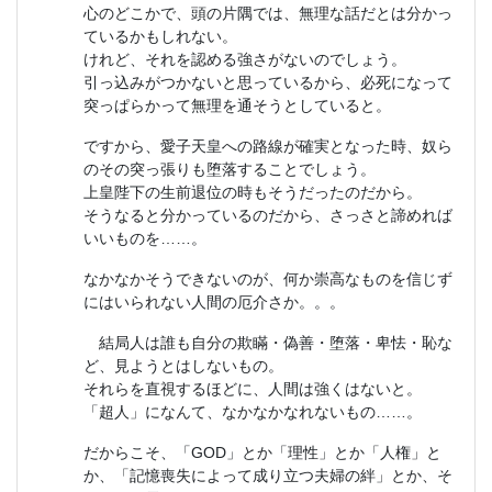
心のどこかで、頭の片隅では、無理な話だとは分かっ
ているかもしれない。
けれど、それを認める強さがないのでしょう。
引っ込みがつかないと思っているから、必死になって
突っぱらかって無理を通そうとしていると。
ですから、愛子天皇への路線が確実となった時、奴ら
のその突っ張りも堕落することでしょう。
上皇陛下の生前退位の時もそうだったのだから。
そうなると分かっているのだから、さっさと諦めれば
いいものを……。
なかなかそうできないのが、何か崇高なものを信じず
にはいられない人間の厄介さか。。。
結局人は誰も自分の欺瞞・偽善・堕落・卑怯・恥な
ど、見ようとはしないもの。
それらを直視するほどに、人間は強くはないと。
「超人」になんて、なかなかなれないもの……。
だからこそ、「GOD」とか「理性」とか「人権」と
か、「記憶喪失によって成り立つ夫婦の絆」とか、そ