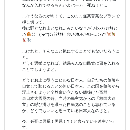
なんか入れてやるもんかよバーカ！死ね！と…
…そうなるのが怖くて、このまま無茶苦茶なプランで
押し切って、
後は野となれ山となれ…みたいな？ｱﾍﾞﾉｲｼﾝｦﾏﾓﾗﾅｷｬｯ
ﾃ?
ꉂꉂゞ(ᵔဗᵔ*)ﾋｬｸﾀﾅｵｷﾆ ﾒｯﾁｬｼｶﾗﾚﾁｬｳﾖ~…ｯﾃ??
…けれど、そんなこと気にすることでもないだろうに
と。
どうせ選挙になれば、結局みんな自民党に票を入れる
ことでしょうよと。
どうせお上に従うニヒルな日本人、自分たちの堕落を
自覚して恥じることの無い日本人、この国を堕落から
浮上させようと全然奮い立たない腑抜けた畜群、
東日本大震災の時、当時の民主党からの「救国大連
立」の呼び掛けを蹴った自民党のことも忘れている
か、どうでもいいと思っている日本人なのさと。
今、必死に男系！男系！Y！と言っている連中だっ
て、