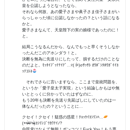
皇を公認しようとなったなら、
それなら何故、あの愛子さまや眞子さま佳子さまがい
らっしゃった頃に公認しなかったの？という話になる
かと。
愛子さまなんて、天皇陛下の実の娘様であったのに！
と。
結局こうなるんだから、なんでもっと早くそうしなか
ったんだこのアホンダラ！と。
決断を無為に先送りにしたって、損するだけのことな
のだよと。ﾓｯﾀｲﾌﾞｯﾃﾅｲﾃﾞ…୧( ᐖ)σｻｯｻﾄ ｵｳﾎﾞｼﾀﾎｳｶﾞｲｲﾖ
ｯﾃｺﾄﾈ
それでさらに言いますなら、ここまで皇統問題を、
というか「愛子皇太子実現」という結論しかもはや無
いととっくに分かっていたはずなのに、
もう20年も決断を先送り先延ばしにしていたのは一
体なんだったの？ということに…
クセイ！クセイ！疑惑の惑星！ﾁｮｯｹｲﾖｼﾘﾝﾊ…
(⌯¤̴̶̷̀Ψ¤̴̶̷́)ﾖｼﾘﾝｺﾞﾂｶﾜﾅｲﾉ?
自民党はなんて無能！ポンコツ！Fuck You！もう票