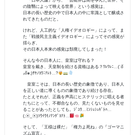
『日本人論』から、「芸能界は闇を孕んだ世界、そ
の陰翳によって映える世界」という感覚は、
日本の長い歴史の中で日本人の中に常識として醸成さ
れてきたものだと。
けれど、人工的な「人権イデオロギー」によって、ま
た「戦後民主主義イデオロギー」によってその感覚が
揺らぎ、
その日本人本来の感覚は頽廃してしまった！
そんな今の日本人に、皇室は守れる？
皇室を戴き、天皇制を続ける資格はある？ﾜﾚﾜﾚﾆ…(´oั
₃oั๑;)ｻﾔﾉﾖｳﾆﾅﾚﾄ…?
皇室こそは、日本の長い歴史の象徴であり、日本人
を正しい道に導くものの象徴であり続ける存在。
たとえそれが、正義を声高にヒステリックに唱える者
たちにとって、不都合なもの、見たくないものを見せ
ることがあったとしても。ｼﾞﾕｳ…ﾐﾝｼｭｼｭｷﾞﾄﾊ…
(;☉_☉)ｿｳｲｳﾓﾉﾅﾝﾀﾞﾖﾅﾄ…
そして、「王様は裸だ」「権力よ死ね」の『ゴーマニ
ズム宣言』、