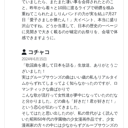
ていましたら、またまた凄い事を会得されたとのこ
と。昨年から着々と10回に渡るライブで研鑽を積み
重ねてこられたよしりんバンドの力が実を結ぶ7月27
日「愛子さましか勝たん！」大イベント、本当に盛り
沢山ですね。どうか当選して、日本の歴史の一ページ
に見開きで大きく載るのが確定のお祭りを、会場で体
感できますように。
コチャコ
2024年6月15日
「歌謡曲を通して日本を語る」生放送、ありがとうご
ざいました！
実はグループサウンズの曲はいい歳の私もリアルタイ
ムからずれてしまってよく知らなかったのですが、ロ
マンティックな曲ばかりで
こんな歌が流行って女性達が夢中になっていたのだな
と分かりました。どの曲も「好きだ！君が好きだ！」
という恋心が伝わってきました。
そしてはたと思い出したのが、私の世代がよく読んで
いた昭和50年代の学園物の少女漫画作品です。少女
漫画家の方々の中には少なからずグループサウンズの