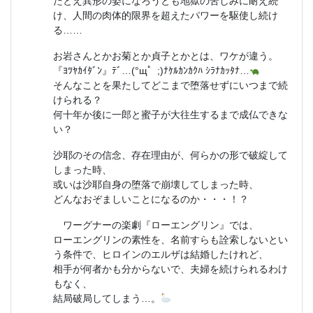
たとえ異形の姿になろうとも地獄の苦しみに耐え続
け、人間の肉体的限界を超えたパワーを駆使し続け
る……
お岩さんとかお菊とか貞子とかとは、ワケが違う。
『ﾖﾂﾔｶｲﾀﾞﾝ』ﾃﾞ…(°щ゜;)ﾅｹﾙｶﾝｶｸﾊ ｼﾗﾅｶｯﾀﾅ…
そんなことを果たしてどこまで堕落せずにいつまで続
けられる？
何十年か後に一郎と蜜子が大往生するまで成仏できな
い？
沙耶のその信念、存在理由が、何らかの形で破綻して
しまった時、
或いは沙耶自身の堕落で崩壊してしまった時、
どんなおぞましいことになるのか・・・！？
ワーグナーの楽劇『ローエングリン』では、
ローエングリンの素性を、名前すらも詮索しないとい
う条件で、ヒロインのエルザは結婚したけれど、
相手が何者かも分からないで、夫婦を続けられるわけ
もなく、
結局破局してしまう…。