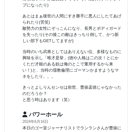
プになったり)
あとはまぁ後世の人間にすき勝手に悪人にしたてあげ
られたり(苦笑)
敵勢力の女性にぞっこんになり、長男とボディガード
を失ったり(その後この敵はきっちり倒して、かつ新
しい部下もGETしてますが)
当時のいち武将としてはありえない位、多様なものに
興味を示し「唯才是挙」(徳や人格は二の次！とにか
くただ才能のある奴は俺のとこで重用するから来
い！)と、当時の儒教倫理にゴーマンかますようなマ
ネをしたり。。。
きっとよしりんセンセは前世、曹操孟徳じゃなかった
のだろうか？
と思う時はあります（笑）
パワーホール
2024年6月16日
本日のゴー宣ジャーナリストでランランさんが曹操に