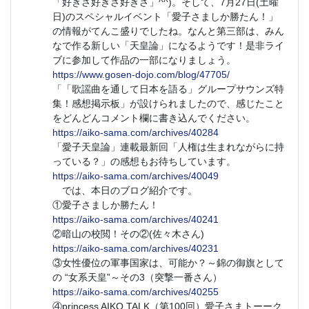
「好きさ好きさ好きさ」^^)。そして、7月27日(土曜
日)のスペシャルイベント「愛子さましか勝たん！」
の情報がてんこ盛りでしたね。なんと第三部は、みん
なで作る新しい「天皇論」になるようです！是非ライ
ブに参加して作品の一部になりましょう。
https://www.gosen-dojo.com/blog/47705/
「「歌謡曲を通して日本を語る」グループサウンズ特
集！感想掲示板」が設けられましたので、感じたこと
をどんどんコメント欄に書き込んでください。
https://aiko-sama.com/archives/40284
「愛子天皇論」連載最新回「人権は生まれながらに持
っている？」の感想もお待ちしています。
https://aiko-sama.com/archives/40049
では、本日のブログ紹介です。
①愛子さましか勝たん！
https://aiko-sama.com/archives/40241
②暗山の校閲！その②(佐々木さん)
https://aiko-sama.com/archives/40231
③女性優位の軍事国家は、可能か？～錦の御旗として
の “女系天皇”～その3（突撃一番さん）
https://aiko-sama.com/archives/40255
④princess AIKO TALK（第100回）愛子さまトーーク