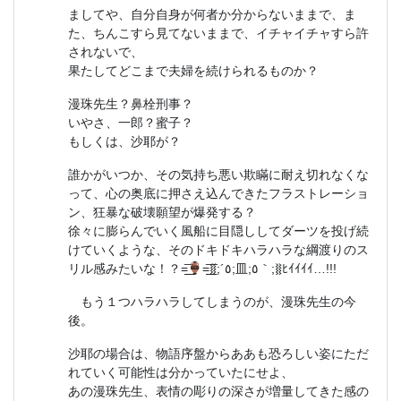
ましてや、自分自身が何者か分からないままで、ま
た、ちんこすら見てないままで、イチャイチャすら許
されないで、
果たしてどこまで夫婦を続けられるものか？
漫珠先生？鼻栓刑事？
いやさ、一郎？蜜子？
もしくは、沙耶が？
誰かがいつか、その気持ち悪い欺瞞に耐え切れなくな
って、心の奥底に押さえ込んできたフラストレーショ
ン、狂暴な破壊願望が爆発する？
徐々に膨らんでいく風船に目隠ししてダーツを投げ続
けていくような、そのドキドキハラハラな綱渡りのス
リル感みたいな！？=͟͟͞
=͟͟͞⧛;´٥;皿;٥｀;⧚ﾋｲｲｲｲ…!!!
もう１つハラハラしてしまうのが、漫珠先生の今
後。
沙耶の場合は、物語序盤からああも恐ろしい姿にただ
れていく可能性は分かっていたにせよ、
あの漫珠先生、表情の彫りの深さが増量してきた感の