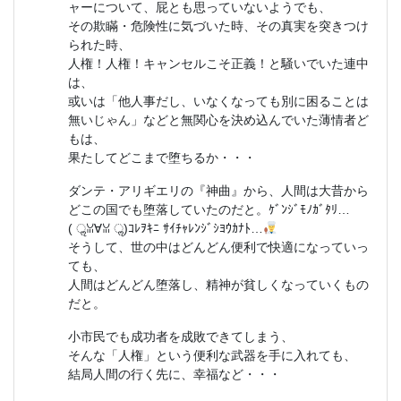
ャーについて、屁とも思っていないようでも、
その欺瞞・危険性に気づいた時、その真実を突きつけ
られた時、
人権！人権！キャンセルこそ正義！と騒いでいた連中
は、
或いは「他人事だし、いなくなっても別に困ることは
無いじゃん」などと無関心を決め込んでいた薄情者ど
もは、
果たしてどこまで堕ちるか・・・
ダンテ・アリギエリの『神曲』から、人間は大昔から
どこの国でも堕落していたのだと。ｹﾞﾝｼﾞﾓﾉｶﾞﾀﾘ…
( ॢꈍ∀ꈍ ॢ)ｺﾚｦｷﾆ ｻｲﾁｬﾚﾝｼﾞｼﾖｳｶﾅﾄ…
そうして、世の中はどんどん便利で快適になっていっ
ても、
人間はどんどん堕落し、精神が貧しくなっていくもの
だと。
小市民でも成功者を成敗できてしまう、
そんな「人権」という便利な武器を手に入れても、
結局人間の行く先に、幸福など・・・