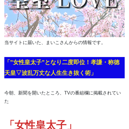
当サイトに届いた、まいこさんからの情報です。
「”女性皇太子”となり二度即位！孝謙・称徳
天皇▽波乱万丈な人生生き抜く術」
今朝、新聞を開いたところ、TVの番組欄に掲載されてい
た
「女性皇太子」