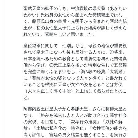
聖武天皇の御子のうち、中流貴族の県犬養（あがたい
ぬかい）氏出身の女性から産まれた安積親王ではな
く、藤原氏出身の皇后・光明子から産まれた阿部内親
王が、初の女性皇太子に上られた経緯が詳しく伝えら
れていて、素晴らしいと思いました。
皇位継承に関して、性別よりも、母親の地位が重要視
されて皇太子になった後も反対する人々に、①将来、
日本を統べるための教育として遣唐使を務めた吉備真
備から学び、②元正上皇を招いた特別な催しで五節舞
を完璧に舞うふるまいをし、③仏教の経典「大雲経」
に「菩薩が女性の姿となって人々を導く」と書かれて
いることを根拠に天皇が女性の姿をとることは方便
（人々を正しく導く手段）と主張して黙らせたとのこ
と。
阿部内親王は皇太子から孝謙天皇、さらに称徳天皇と
なり、「格差を減らし人と人とが助け合って暮す社会
の実現」を目指して、「親孝行の推奨」「奴隷の解
放」「土地の私有化の一時停止」「女性官僚の能力を
高く評価し、宮廷の男女格差を無くすこと」を実行さ