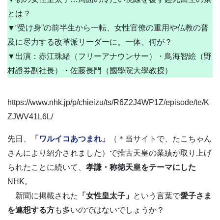
とは？
▼“受け身”の前半生から一転、女性官僚の重用や仏教の普
及に尽力する改革派リーダーに。一体、何が？
▼出演：赤江珠緒（フリーアナウンサー）・鳥海智絵（野
村證券副社長）・佐藤長門（國學院大學教授）
https://www.nhk.jp/p/chieizu/ts/R6Z2J4WP1Z/episode/te/K
ZJWV41L6L/
先日、
「ワルイコあつまれ」
（＊当サイトで、たこちゃん
さんにより紹介されました）で推古天皇の業績が取り上げ
られたことに続いて、
孝謙・称徳天皇をテーマにした
NHK。
新聞に掲載された
「女性皇太子」
という言葉で
愛子さま
を連想する方
も多いのではないでしょうか？