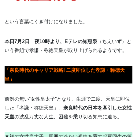
という言葉にくぎ付けになりました。
本日7月2日 夜10時より、Eテレの知恵泉
（ちえいず）と
いう番組で孝謙・称徳天皇が取り上げられるようです。
「奈良時代のキャリア戦略! 二度即位した孝謙・称徳天
皇」
前例の無い“女性皇太子”となり、生涯で二度、天皇に即位
した「孝謙・称徳天皇」。
奈良時代の日本を牽引した女性
天皇
の波乱万丈な人生、困難を乗り切る知恵に迫る。
▼初の女性皇太子…周囲の冷たい視線を覆す起死回生の策