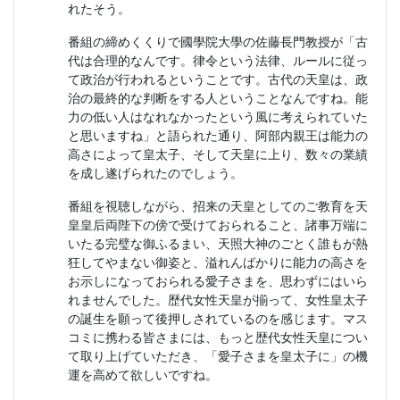
れたそう。
番組の締めくくりで國學院大學の佐藤長門教授が「古
代は合理的なんです。律令という法律、ルールに従っ
て政治が行われるということです。古代の天皇は、政
治の最終的な判断をする人ということなんですね。能
力の低い人はなれなかったという風に考えられていた
と思いますね」と語られた通り、阿部内親王は能力の
高さによって皇太子、そして天皇に上り、数々の業績
を成し遂げられたのでしょう。
番組を視聴しながら、招来の天皇としてのご教育を天
皇皇后両陛下の傍で受けておられること、諸事万端に
いたる完璧な御ふるまい、天照大神のごとく誰もが熱
狂してやまない御姿と、溢れんばかりに能力の高さを
お示しになっておられる愛子さまを、思わずにはいら
れませんでした。歴代女性天皇が揃って、女性皇太子
の誕生を願って後押しされているのを感じます。マス
コミに携わる皆さまには、もっと歴代女性天皇につい
て取り上げていただき、「愛子さまを皇太子に」の機
運を高めて欲しいですね。