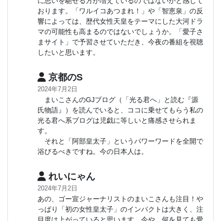
に思いを馳せる方が増えているのではないかと感じて
おります。「ワルイコあつまれ！」や「智恵泉」の反
響によっては、歴代女性天皇をテーマにした大河ドラ
マの可能性も高まるのではないでしょうか。「愛子さ
まサイト」で予習させていただき、今夜の番組を視聴
したいと思います。
京都のS
2024年7月2日
まいこさんのGJブログ（「光る君へ」と読む『源
氏物語』）を読んでいると、ココに乗せてもらう私の
光る君へ系ブログは児戯に等しいと痛感させられま
す。
それと「阿部皇太子」というパワーワードを全開で
浴びるべきですね。今の日本人は。
れいにゃん
2024年7月2日
あの、ゴー宣ジャーナリストのまいこさんも注目！や
っぱり「初の女性皇太子」のインパクトは大きく、注
目度は上がっていると思います。今や、何を見ても愛