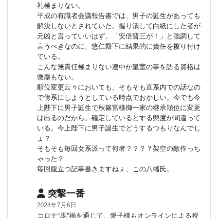
礼極まりない。
平成の有識者会議報告書では、男子の誕生があっても
解決しないとされていた。握り潰して白紙にした者が
元凶と言っていいはず。「安倍晋三が！」と強調して
言うべきなのに、悠仁殿下に結果的に責任を擦り付け
ている。
こんな無責任極まりない連中が皇室の事を語る資格は
微塵もない。
順位変更云々においても、そもそも直系内での話なの
で傍系にしようとしている時点でおかしい。今でも今
上陛下に男子誕生で秋篠宮様御一家の継承順位に変更
は出るのだから。確定しているとする態度が間違って
いる。今上陛下に男子誕生でどうするつもりなんでし
ょ？
そもそも毎回女系派って何者？？？？架空の敵作っち
ゃった？
毎回腹立つ記事書きますねぇ、この八幡氏。
突撃一番
2024年7月6日
コロナ“馬”禍を通じて、愛子様もオンラインによる授