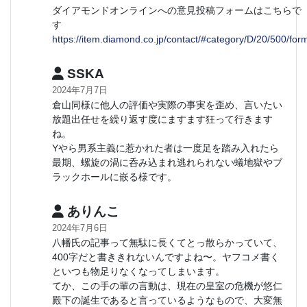
ダイアモンドオンラインへの意見投稿フォームはこちらで
す
https://item.diamond.co.jp/contact/#category/D/20/500/for
SSKA
2024年7月7日
倉山同様に他人の評価や実際の事実を歪め、言いたい
放題出任せを繰り返す度にますます狂って行きます
ね。
Yやら男系主義に惹かれた者は一度足を踏み入れたら
最期、螺旋の渦に呑み込まれ逃れられない蟻地獄やブ
ラックホールに嵌る様です。
ありんこ
2024年7月6日
八幡氏の記事って無駄に長くてとっ散らかっていて、
400字だと書ききれないんですよね〜。ヤフコメ書く
といつも物足りなくなってしまいます。
てか、この手の輩の言動は、現在の皇室の危機が悠仁
殿下の誕生であると言っているようなもので、大変無