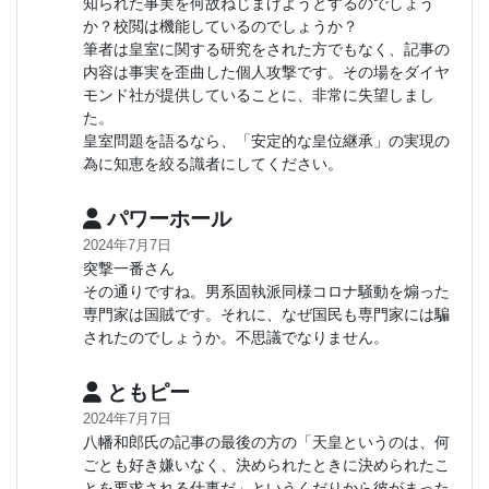
知られた事実を何故ねじまげようとするのでしょう
か？校閲は機能しているのでしょうか？
筆者は皇室に関する研究をされた方でもなく、記事の
内容は事実を歪曲した個人攻撃です。その場をダイヤ
モンド社が提供していることに、非常に失望しまし
た。
皇室問題を語るなら、「安定的な皇位継承」の実現の
為に知恵を絞る識者にしてください。
パワーホール
2024年7月7日
突撃一番さん
その通りですね。男系固執派同様コロナ騒動を煽った
専門家は国賊です。それに、なぜ国民も専門家には騙
されたのでしょうか。不思議でなりません。
ともピー
2024年7月7日
八幡和郎氏の記事の最後の方の「天皇というのは、何
ごとも好き嫌いなく、決められたときに決められたこ
とを要求される仕事だ」というくだりから彼がまった