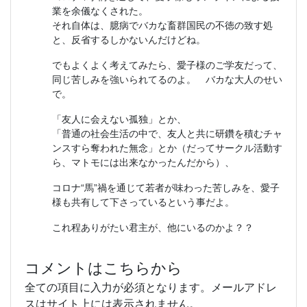
業を余儀なくされた。
それ自体は、臆病でバカな畜群国民の不徳の致す処
と、反省するしかないんだけどね。
でもよくよく考えてみたら、愛子様のご学友だって、
同じ苦しみを強いられてるのよ。 バカな大人のせい
で。
「友人に会えない孤独」とか、
「普通の社会生活の中で、友人と共に研鑽を積むチャ
ンスすら奪われた無念」とか（だってサークル活動す
ら、マトモには出来なかったんだから）、
コロナ“馬”禍を通じて若者が味わった苦しみを、愛子
様も共有して下さっているという事だよ。
これ程ありがたい君主が、他にいるのかよ？？
コメントはこちらから
全ての項目に入力が必須となります。メールアドレ
スはサイト上には表示されません。