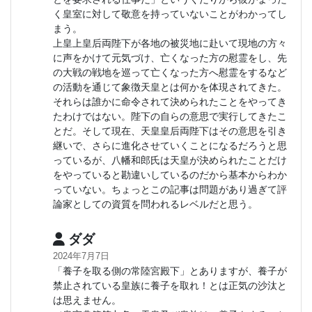
く皇室に対して敬意を持っていないことがわかってし
まう。
上皇上皇后両陛下が各地の被災地に赴いて現地の方々
に声をかけて元気づけ、亡くなった方の慰霊をし、先
の大戦の戦地を巡って亡くなった方へ慰霊をするなど
の活動を通じて象徴天皇とは何かを体現されてきた。
それらは誰かに命令されて決められたことをやってき
たわけではない。陛下の自らの意思で実行してきたこ
とだ。そして現在、天皇皇后両陛下はその意思を引き
継いで、さらに進化させていくことになるだろうと思
っているが、八幡和郎氏は天皇が決められたことだけ
をやっていると勘違いしているのだから基本からわか
っていない。ちょっとこの記事は問題があり過ぎて評
論家としての資質を問われるレベルだと思う。
ダダ
2024年7月7日
「養子を取る側の常陸宮殿下」とありますが、養子が
禁止されている皇族に養子を取れ！とは正気の沙汰と
は思えません。