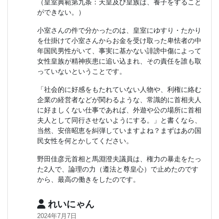
（皇室典範第九条：天皇及び皇族は、養子をすること
ができない。）
小室さんの件で分かったのは、皇室にゆすり・たかり
を仕掛けて小室さんからお金を受け取った卑怯者の中
年国民男性がいて、事実に基かない誹謗中傷によって
女性皇族が精神疾患に追い込まれ、その責任を誰も取
っていないということです。
「社会的に好感をもたれていない人物や、利権に絡む
企業の経営者などが関わるような、常識的に首相夫人
に好ましくない仕事であれば、外遊や公の場所に首相
夫人として同行させないようにする。」と書くなら、
当然、安倍昭恵を糾弾していますよね？まずはあの国
民女性を何とかしてください。
野田佳彦元首相と馬淵澄夫議員は、権力の暴走をたっ
た2人で、論理の力（遵法と尊皇心）で止めたのです
から、最高の働きをしたのです。
れいにゃん
2024年7月7日