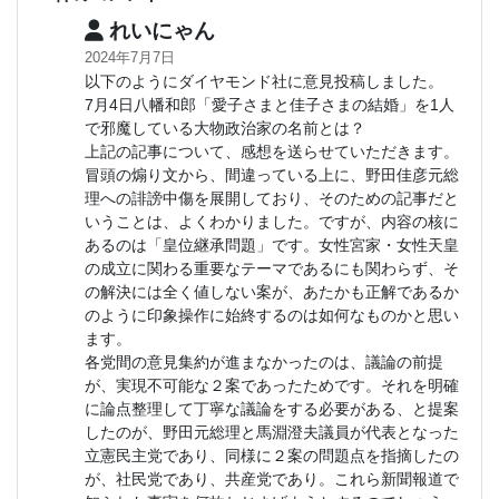
れいにゃん
2024年7月7日
以下のようにダイヤモンド社に意見投稿しました。
7月4日八幡和郎「愛子さまと佳子さまの結婚」を1人
で邪魔している大物政治家の名前とは？
上記の記事について、感想を送らせていただきます。
冒頭の煽り文から、間違っている上に、野田佳彦元総
理への誹謗中傷を展開しており、そのための記事だと
いうことは、よくわかりました。ですが、内容の核に
あるのは「皇位継承問題」です。女性宮家・女性天皇
の成立に関わる重要なテーマであるにも関わらず、そ
の解決には全く値しない案が、あたかも正解であるか
のように印象操作に始終するのは如何なものかと思い
ます。
各党間の意見集約が進まなかったのは、議論の前提
が、実現不可能な２案であったためです。それを明確
に論点整理して丁寧な議論をする必要がある、と提案
したのが、野田元総理と馬淵澄夫議員が代表となった
立憲民主党であり、同様に２案の問題点を指摘したの
が、社民党であり、共産党であり。これら新聞報道で