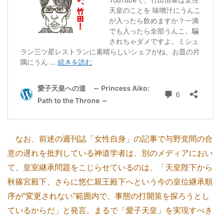
なお、前述の週刊誌「女性自身」の記事で与野党間の合
意の遅れを批判している神道学者は、別のメディアにおい
て、皇室継承問題をこじらせているのは、「天皇陛下から
秋篠宮殿下、さらに悠仁親王殿下へという今の皇位継承順
序が“変更されない”範囲内で、事態の打開策を探ろうとし
ているからだ」と発言。まるで「愛子天皇」を実現すべき