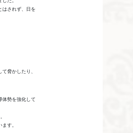
ました。
とはされず、日を
して脅かしたり、
導体勢を強化して
発。
います。