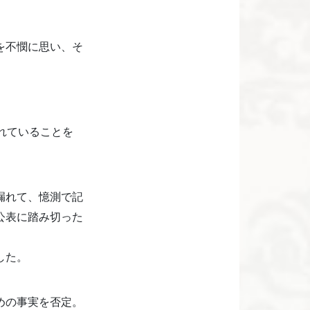
を不憫に思い、そ
れていることを
漏れて、憶測で記
公表に踏み切った
した。
めの事実を否定。