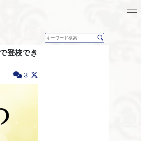
人で登校でき
3