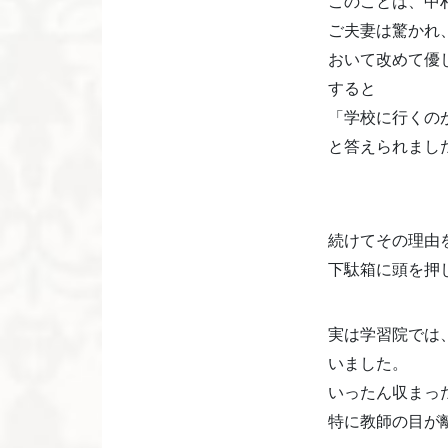
このことは、中
ご夫妻は驚かれ
おいて改めて優
すると
「学校に行くの
と答えられまし
続けてその理由
下駄箱に頭を押
実は学習院では
いました。
いったん収まっ
特に教師の目が