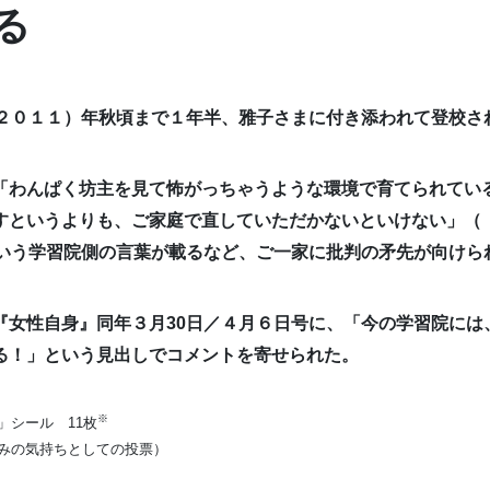
る
（２０１１）年秋頃まで１年半、雅子さまに付き添われて登校さ
「わんぱく坊主を見て怖がっちゃうような環境で育てられてい
すというよりも、ご家庭で直していただかないといけない」（
という学習院側の言葉が載るなど、ご一家に批判の矛先が向けら
『女性自身』同年３月30日／４月６日号に、「今の学習院には
る！」という見出しでコメントを寄せられた。
※
」シール 11枚
みの気持ちとしての投票）