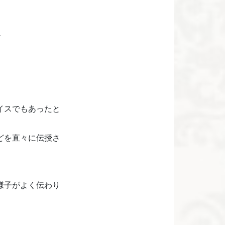
、
イスでもあったと
どを直々に伝授さ
様子がよく伝わり