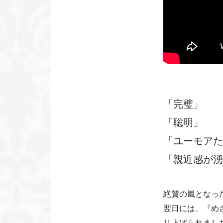
「完璧」
「聡明」
「ユーモアた
「親近感が湧
絶賛の嵐となっ
翌日には、『め
り上げられまし