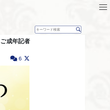
」ご成年記者
6