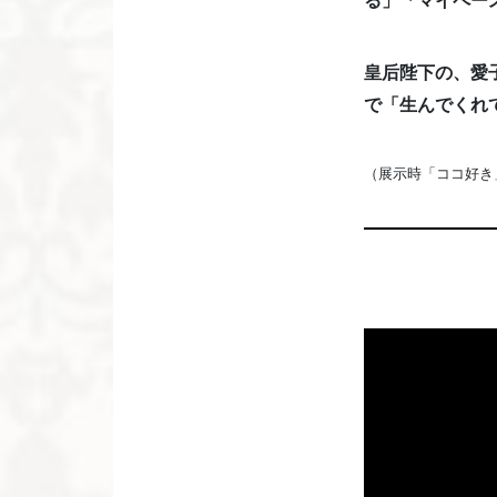
る」「マイペー
皇后陛下の、愛
で「生んでくれ
（展示時「ココ好き