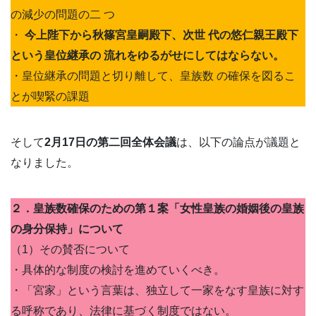
の減少の問題の二 つ
・
今上陛下から秋篠宮皇嗣殿下、次世 代の悠仁親王殿下
という皇位継承の 流れをゆるがせにしてはならない。
・皇位継承の問題と切り離して、皇族数 の確保を図るこ
とが喫緊の課題
そして
2月17日の第二回全体会議
は、以下の論点が議題と
なりました。
２．皇族数確保のための第１案「女性皇族の婚姻後の皇族
の身分保持」について
（1）その賛否について
・具体的な制度の検討を進めていくべき。
・「宮家」という言葉は、独立して一家をなす皇族に対す
る呼称であり、法律に基づく制度ではない。