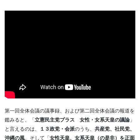
第一回全体会議の議事録、および第二回全体会議の報道を
鑑みると、「
立憲民主党プラス 女性・女系天皇の議論
」
と言えるのは、
１３政党・会派
のうち、
共産党、社民党、
沖縄の風
、そして「
女性天皇、女系天皇（の是非）を正面