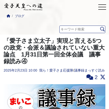
ブログ
「愛子さま立太子」実現と言える5つ
の政党・会派＆議論されていない重大
論点 1月31日第一回全体会議 議事
録読み④
2025年2月23日
10:00
我ら！愛子さま応援隊
/
議事録まっすぐ読み
2