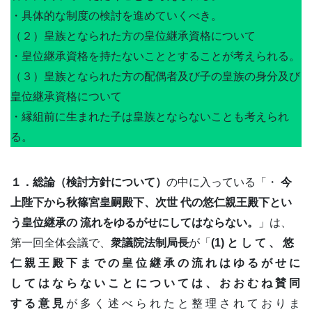
・具体的な制度の検討を進めていくべき。
（２）皇族となられた方の皇位継承資格について
・皇位継承資格を持たないこととすることが考えられる。
（３）皇族となられた方の配偶者及び子の皇族の身分及び
皇位継承資格について
・縁組前に生まれた子は皇族とならないことも考えられ
る。
１．総論（検討方針について）
の中に入っている「・
今
上陛下から秋篠宮皇嗣殿下、次世 代の悠仁親王殿下とい
う皇位継承の 流れをゆるがせにしてはならない。
」は、
第一回全体会議で、
衆議院法制局長
が「
(1) と し て 、 悠
仁 親 王 殿 下 ま で の 皇 位 継 承 の 流 れ は ゆ る が せ に
し て は な ら な い こ と に つ い て は 、 お お む ね 賛 同
す る 意 見
が 多 く 述 べ ら れ た と 整 理 さ れ て お り ま