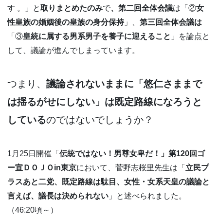
す 。」と
取りまとめたのみ
で
、第二回全体会議
は「②
女
性皇族の婚姻後の皇族の身分保持
」、
第三回全体会議は
「③
皇統に属する男系男子を養子に迎えること
」を論点と
して、議論が進んでしまっています。
つまり、
議論されないままに「悠仁さままで
は揺るがせにしない」は既定路線になろうと
している
のではないでしょうか？
1月25日開催「
伝統ではない！男尊女卑だ！」第120回ゴ
ー宣ＤＯＪＯin東京
において、菅野志桜里先生は「
立民プ
ラスあと二党、既定路線は駄目、女性・女系天皇の議論と
言えば、議長は決められない
」と述べられました。
（46:20頃～）