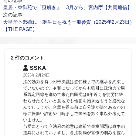
前の記事
皇居・東御苑で「謎解き」 3月から、宮内庁【共同通信】
次の記事
天皇陛下65歳に 誕生日を祝う一般参賀（2025年2月23日）
【THE PAGE】
2 件のコメント
SSKA
2025年2月24日
法的効力を持つ附帯決議は悠仁様までの継承を約束し
ていないので、令和になってからも強引に政治力で男
系既定路線を進めて来た自民党は8年近くを徒労に終
わらせたくないと意地でも他党を抱き込もうと必死な
んでしょうが、合意を得る前に自分達が法であるかの
様に振舞い詐術や目晦ましで国民を欺く事以外考えて
いません。
与党にとって立法府の総意は建前で皇室問題は政争の
道具にされていますし、各法制局が官僚の弱みを握ら