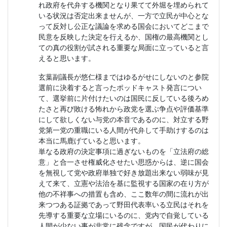
れ政府を代弁する機関となり果てて外堀を埋められて
いる状況は否定出来ませんが、一方で立民が中心とな
って反対し公正な議論を求める国会においてどこまで
民意を反映した決定を行えるか、国権の最高機関とし
ての真の役割が試される重要な局面に立っていると言
えると思います。
玄葉副議長が悠仁様まではゆるがせにしないのと参院
選前に決着すると言ったポッドキャスト発言につい
て、選挙前に片付けたいのは国民に反している後ろめ
たさと再び敗ける怖れから政党を選ぶ争点や評価基準
にして欲しくない与党の本音であるのに、対立する野
党第一党の重職にいる人間が代弁して手助けするのは
本当に馬鹿げていると思います。
単なる政府の決定事項に過ぎないものを「立法府の総
意」と合一させ権威化させたい思惑からは、逆に国会
を無視して党や政府単独で好き放題出来ない弱味が見
えて来て、立憲や法治を基に監視する国家の在り方が
他の不祥事への措置も含め、ここ数年の間に流れが出
来つつある証拠であって野田代表率いる立民はそれを
先導する重要な立場にいるのに、党内で自覚している
人間が少ない事が非常に残念ですが、国民が代わりに