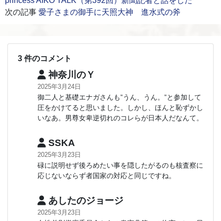
princess AIKO TALK（第392回）新聞記者と話をした
次の記事
愛子さまの御手に天照大神 進水式の斧
3 件のコメント
神奈川のＹ
2025年3月24日
御二人と基礎エナガさんも”うん、うん。”と参加して
圧をかけてると思いました。しかし、ほんと恥ずかし
いなあ。男尊女卑逆切れのコレらが日本人だなんて。
SSKA
2025年3月23日
碌に説明せず後ろめたい事を隠したがるのも核査察に
応じないならず者国家の対応と同じですね。
あしたのジョージ
2025年3月23日