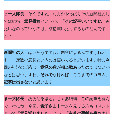
まー大隊長
：そうですね。なんかやっぱりその新聞社とし
ては結構、
意見投稿
というか、「
その記事いいですね
」み
たいなのっていうのは、結構届いたりするものなんです
か？
新聞社の人
：はいそうですね。内容によるんですけれど
も、一定数の意見というのは届いてると思います。特に今
回の社説の反応は、
意見の数が相当数あった
のではないか
なとは思いますね。
それでなければ、ここまでのコラム、
記事は出さない
と思います。
まー大隊長
：ああなるほど。じゃあ結構、この記事を読ん
で、特にね、今回、
愛子さまトーク
を見てる方もコメント
とかで「
意見送りました
」とか、「
御礼の手紙を書きまし