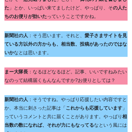
た
」とか、いっぱい来てましたけど、やっぱり、そ
の人た
ちのお便りが効いた
っていうことですかね。
新聞社の人
：そう思います。それと、
愛子さまサイトを見
ている方以外の方からも、相当数、投稿があったのではな
いか
なとは思います。
まー大隊長
：なるほどなるほど。記事、いいですねみたい
なのって結構届くもんなんですか?お便りとしては？
新聞社の人
：そうですね。やっぱり応援したい内容ですと
か、本当に刺さった記事は「
これからも応援しています
」
っていうコメントと共に届くことがあります。やっぱり
相
当数の数になれば、それが力にもなってる
なという風には