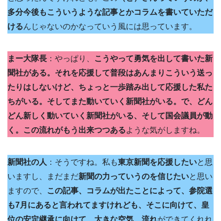
多分今後もこういうような記事とかコラムを書いていただ
ける
んじゃないのかなっていう風には思っています。
まー大隊長
：やっぱり、
こうやって勇気を出して書いた新
聞社がある。それを応援して普段はあんまりこういう送っ
たりはしないけど、ちょっと一歩踏み出して応援した私た
ちがいる。そしてまた動いていく新聞社がいる。で、どん
どん新しく動いていく新聞社がいる、そして国会議員が動
く。この流れがもう出来つつある
ような気がしますね。
新聞社の人
：そうですね。私も
東京新聞を応援したい
と思
いますし、まだまだ
新聞の力っていうのを信じたい
と思い
ますので、
この記事、コラムが出たことによって、参院選
も7月にあると言われてますけれども、そこに向けて、皇
位の安定継承に向けて、大きな空気、流れ
ができてくれれ