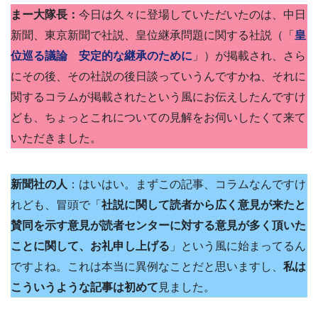
まー大隊長：
今日は久々に登場していただいたのは、中日
新聞、東京新聞で社説、皇位継承問題に関する社説（「
皇
位巡る議論 安定的な継承のために
」）が掲載され、さら
にその後、その社説の後日談っていうんですかね、それに
関するコラムが掲載されたという風にお伝えしたんですけ
ども、ちょっとこれについての見解をお伺いしたくて来て
いただきました。
新聞社の人
：はいはい。まずこの記事、コラムなんですけ
れども、冒頭で「
社説に関して読者から広く意見が来たと
賛同を示す意見が読者センターに対する意見が多く頂いた
ことに関して、お礼申し上げる
」という風に始まってるん
ですよね。これは本当に異例なことだと思いますし、
私は
こういうような記事は初めて
見ました。