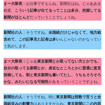
まー大隊長
：お仕事ですもんね、新聞社はね。じゃあある
程度、
こういう記事が出てるってことは多分、把握してる
新聞がほとんど
だっていうことでしょうね。
新聞社の人
：そうですね。
全国紙だけじゃなくて、地方紙
含めて、この記事見た記者は多い
んじゃないのかなってい
う気がします。
まー大隊長：
じゃあ
東京新聞とか取ってない方とかでも、
自分の取ってる新聞とか、身近なところとかに普通に意見
投稿しても、割と東京新聞も書いてたし、うちもそろそろ
かな、みたいになる可能性
があるっていうことですよね。
新聞社の人
：そうですね。特に
東京新聞は部数で言うと全
国紙並みの影響力
はありますからね。
東京新聞にこの内容