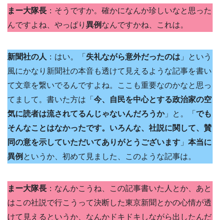
まー大隊長
：そうですか。確かになんか珍しいなと思った
んですよね、やっぱり
異例
なんですかね、これは。
新聞社の人
：はい。「
失礼ながら意外だったのは
」という
風にかなり新聞社の本音も透けて見えるような記事を書い
て文章を繋いでるんですよね。ここも重要なのかなと思っ
てまして。書いた方は「
今、自民を中心とする政治家の空
気に読者は流されてるんじゃないんだろうか
」と。「
でも
そんなことはなかったです。いろんな、社説に関して、賛
同の意を示していただいてありがとうございます
」
本当に
異例
というか、初めて見ました、このような記事は。
まー大隊長
：なんかこうね、この記事書いた人とか、あと
はこの社説で行こうって決断した東京新聞とかの心情が透
けて見えるというか、なんかドキドキしながら出したんだ