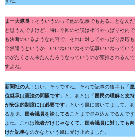
すね。
まー大隊長
：そういうのって他の記事でもあることなんだ
と思うんですけど、特に今回の社説は相当やっぱり社内で
も決断のいるような内容で、それに対してやっぱり反応も
全然違うというか、いいねいいねその記事いいねっていう
のがたくさん来たんだろうなっていうのが類推されるんで
すよね。
新聞社の人
：はい、そうですね。それで記事の後半も「
皇
位継承は憲法の問題です
」と。あとは「
国民の理解と支持
が安定的制度には必要です
」という風に書いてまして、あ
る意味、
国会議員を諭してる
ことまで踏み込んでるんです
よね。これは
読者だけじゃなくて、国会議員に対しても向
けた記事
なのかなという風に受け止めました。