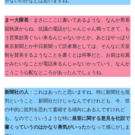
ゃないのかなとは思いますね。
まー大隊長
：まさにここに書いてあるような、なんか男系
固執派からね、抗議の電話がじゃんじゃん鳴ってきて、も
う営業妨害ぐらい来るんじゃないかとか。あとはやっぱり
東京新聞とか中日新聞って読者層としては、そんなに天皇
制を賛美するようなことを書くとは何事だと、お前は右翼
かみたいなことが電話来るんじゃないかっていう、なんか
こうこう心配なところがあったんでしょうね。
新聞社の人
：これはあったと思いますね。特に新聞社も批
判ということ、新聞社だけじゃなんですけれども、今、世
の中的に批判を恐れて萎縮する傾向にあるんですけれど
も。なのでこういうような特に
皇室に関する意見を社説で
書くっていうのはかなり勇気がいった
かなって感じがしま