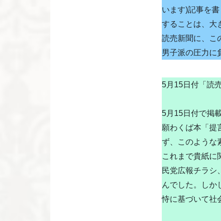
います)記事を
することは、大
読売新聞に、こ
男子派の圧力に
5月15日付「読
5月15日付で
願わくば本「提
ず、このような
これまで貴紙に
民党広報チラシ
んでした。しか
恃に基づいて社