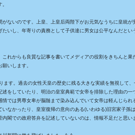
す。
がないのです。上皇、上皇后両陛下がお元気なうちに皇統が
げたいし、年寄りの責務として子供達に男女は公平なんだとい
これからも良質な記事を書いてメディアの役割をきちんと果
お願いします。
ります。過去の女性天皇の歴史に残る大きな実績を無視して、
記述をしていたり、明治の皇室典範で女帝を排除した理由の一
感情では男尊女卑が脳髄まで染み込んでいて女帝は軽んじられ
ていなかったり、皇室復帰の意向のある(いわゆる)旧宮家子孫
菅内閣での政府答弁を記述していないのは、情報不足だと思い