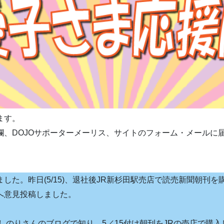
ます。
欄、DOJOサポーターメーリス、サイトのフォーム・メールに
した。昨日(5/15)、退社後JR新杉田駅売店で読売新聞朝刊
へ意見投稿しました。
しのりさんのブログで知り、5／15付け朝刊をJRの売店で購入