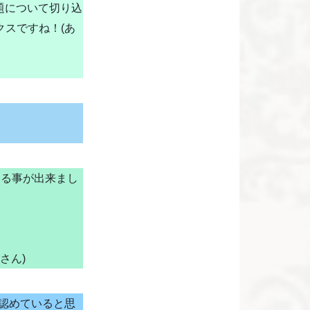
題について切り込
スですね！(あ
送る事が出来まし
さん)
認めていると思