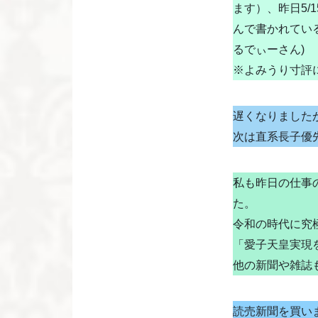
ます）、昨日5
んで書かれてい
るでぃーさん)
※よみうり寸評
遅くなりました
次は直系長子優
私も昨日の仕事の
た。
令和の時代に究
「愛子天皇実現
他の新聞や雑誌も
読売新聞を買い