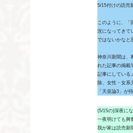
5/15付けの読
このように、「
況になってきて
ではないかなと
神奈川新聞は、
れた記事の掲載
記事にしている
除、女性・女系
「天皇論3」が待
(5/15の)深
一夜明けても興
我が家は読売新