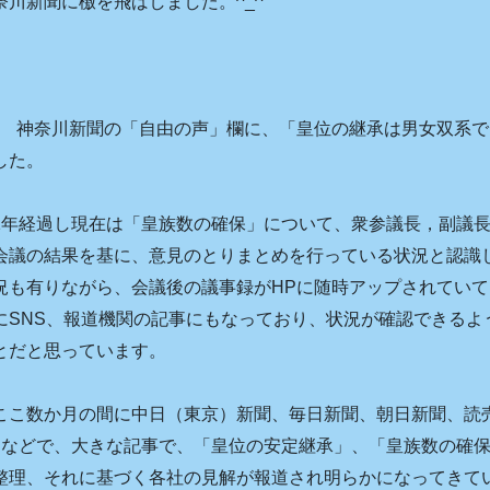
奈川新聞に檄を飛ばしました。^_^
6 付け 神奈川新聞の「自由の声」欄に、「皇位の継承は男女双系
した。
1年経過し現在は「皇族数の確保」について、衆参議長，副議
会議の結果を基に、意見のとりまとめを行っている状況と認識
況も有りながら、会議後の議事録がHPに随時アップされてい
にSNS、報道機関の記事にもなっており、状況が確認できるよ
とだと思っています。
こ数か月の間に中日（東京）新聞、毎日新聞、朝日新聞、読
きなどで、大きな記事で、「皇位の安定継承」、「皇族数の確
整理、それに基づく各社の見解が報道され明らかになってきて