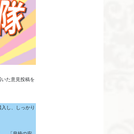
届いた意見投稿を
を購入し、しっかり
し、「皇統の安