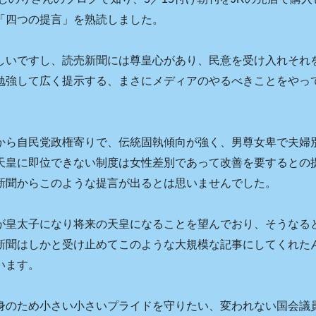
「四つの提言」を熟読しました。
いですし、読売新聞には尊皇心があり、民意を受け入れそれ
勉強して広く提示する、まさにメディアのやるべきことをやっ
ら自民党政権寄りで、伝統固執傾向が強く、男尊女卑で夫婦
天皇に即位できない制度は女性差別であって改善を要するとの
新聞からこのような提言が出るとは思いませんでした。
皇太子になり将来の天皇になることを望んでおり、そうなる
新聞はしかと受け止めてこのような大規模な記事にしてくれた
います。
のため小さい小さいプライドを守りたい、変われない国会議