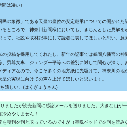
売新聞は凄い）
国民の象徴」である天皇の皇位の安定継承についての開かれた
いるところで、神奈川新聞様においても、きちんとした見解を
思って、社説や取材記事にして読者に表してほしいと思い、意
私の投稿を採用してくれたし、新年の記事では鶴岡八幡宮の神
等、男尊女卑、ジェンダー平等への差別に対して関心が深く、
メディアなので、今こそ多くの地方紙に先駆けて、神奈川の地
天皇の実現に向けての声を上げてほしいと思います。
ち遠しい。(はくぎょうさん)
夜になりましたが読売新聞に感謝メールを送りました。大きな山が
奮冷めやりません！
聞を朝刊夕刊と取っているのですが（毎晩ベッドで夕刊を読み