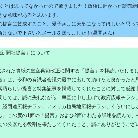
書くとは思ってなかったので驚きました！政権に近かった読売新
きな意味があると思います。
の提言に賛成すること、愛子さまに天皇になってほしいと思っ
負けないで下さいとメールを送りました！(昼間さん)
売新聞社提言」について
掲載された貴紙の皇室典範改正に関する「提言」を拝読いたしま
言」は、令和の有識者会議の最中に出して頂けたら良かったと
素晴らしい提言と特集記事を掲載してくれたことに対して感謝
関しては、誠に失礼ながら、率直に申し上げて政府広報チラシ
、経団連広報チラシ、アメリカ植民地広報チラシ、くらいにし
し、この度の1面の「提言」および2面にわたる詳述を読んで、
会の公器たる役割を果たしてくれたこと、誠にありがとうござ