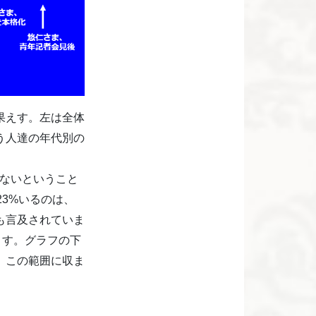
果えす。左は全体
う人達の年代別の
しないということ
3%いるのは、
も言及されていま
ます。グラフの下
、この範囲に収ま