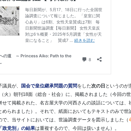
子議員が、
国会で皇位継承問題の質問
をした
次の日
というのが
7日（火）朝刊18面（総合・社会）に、掲載されました（今回の
併せて掲載された、名古屋大学の河西さんの談話については、
とめられました）。それで、紙面においてもテキストのみで世
ので、当サイトにおいては、世論調査データを図示しました（
「政党別」の結果
は重複するので、今回は扱いません）。