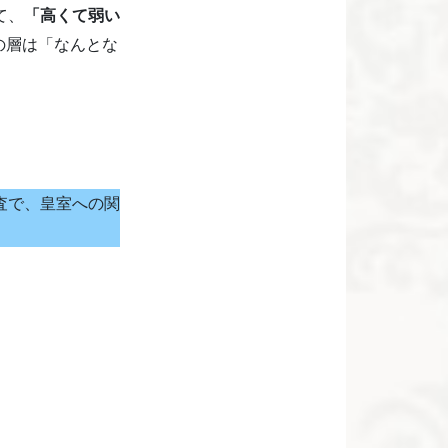
て、
「高くて弱い
の層は「なんとな
査で、皇室への関