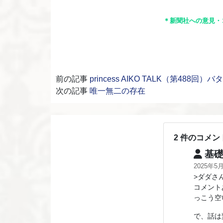
＊新聞社への意見・
前の記事
princess AIKO TALK（第488回
次の記事
唯一無二の存在
2 件のコメン
基礎
2025年5
>ダダさ
コメント
っこう空
で、話は