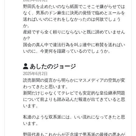
野田氏を止めたいのなら紙面でこそこそ嫌がらせでは
なく、男系のドン麻生に決死の覚悟で臨めとエールを
送ればいいのにそれをしなかったのは何故でしょう
か。
産経ですら全く頼りにならないと既に諦めていません
か?
国会の真ん中で違法行為を叫ぶ連中に称賛を送ればい
いのに、今更何を躊躇っているのでしょうか。
あしたのジョージ
2025年6月2日
読売新聞の提言から明らかにマスメディアの空気が変
わってきたと思います。
新聞だけじゃなくてテレビでも安定的な皇位継承問題
について前よりも踏み込んだ報道が出てきていると思
います。
私達のような双系派には、いい流れになってきたと思
います。
野田代表もこれからが正念場で男系派の最後の悪あが