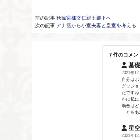
前の記事
秋篠宮様文仁親王殿下へ
次の記事
アナ雪から小室夫妻と皇室を考える
7 件のコメン
基礎
2021年1
自分はボ
グッジョ
たですね
かに私に
場合はど
ともあれ
星
2021年1