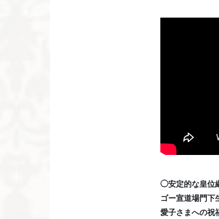
◯安定的な皇位
ゴー宣道場門下
愛子さまへの祝