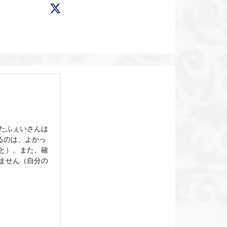
たふぇいさんは
るのは、よかっ
と）。また、確
ません（自分の