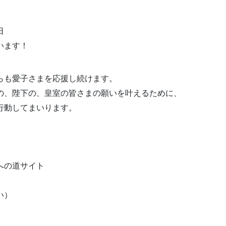
日
います！
らも愛子さまを応援し続けます。
の、陛下の、皇室の皆さまの願いを叶えるために、
行動してまいります。
への道サイト
い）