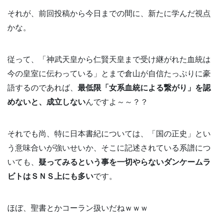
それが、前回投稿から今日までの間に、新たに学んだ視点
かな。
従って、「神武天皇から仁賢天皇まで受け継がれた血統は
今の皇室に伝わっている」とまで倉山が自信たっぷりに豪
語するのであれば、
最低限「女系血統による繋がり」を認
めないと、成立しない
んですよ～～？？
それでも尚、特に日本書紀については、「国の正史」とい
う意味合いが強いせいか、そこに記述されている系譜につ
いても、
疑ってみるという事を一切やらないダンケームラ
ビトはＳＮＳ上にも多い
です。
ほぼ、聖書とかコーラン扱いだねｗｗｗ