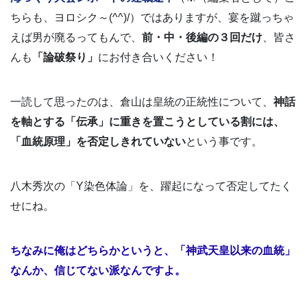
ちらも、ヨロシク～(^^)/）ではありますが、宴を蹴っちゃ
えば男が廃るってもんで、
前・中・後編の３回だけ
、皆さ
んも
「論破祭り」
にお付き合いください！
一読して思ったのは、倉山は皇統の正統性について、
神話
を軸とする「伝承」に重きを置こうとしている割には、
「血統原理」を否定しきれていない
という事です。
八木秀次の「Y染色体論」を、躍起になって否定してたく
せにね。
ちなみに俺はどちらかというと、「神武天皇以来の血統」
なんか、信じてない派なんですよ。