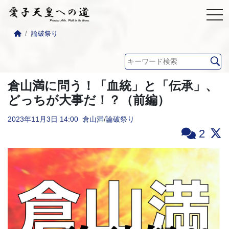
論破祭り
倉山満に問う！「血統」と「伝承」、
どっちが大事だ！？（前編）
2023年11月3日
14:00
倉山満
/
論破祭り
2