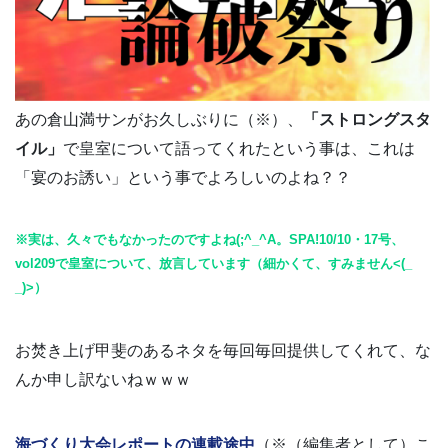
あの倉山満サンがお久しぶりに（※）、
「ストロングスタ
イル」
で皇室について語ってくれたという事は、これは
「宴のお誘い」という事でよろしいのよね？？
※実は、久々でもなかったのですよね(;^_^A。SPA!10/10・17号、
vol209で皇室について、放言しています（細かくて、すみません<(_
_)>）
お焚き上げ甲斐のあるネタを毎回毎回提供してくれて、な
んか申し訳ないねｗｗｗ
海づくり大会レポートの連載途中
（※（編集者として）こ