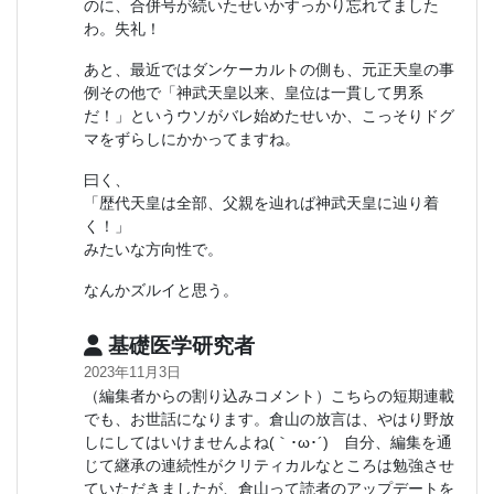
のに、合併号が続いたせいかすっかり忘れてました
わ。失礼！
あと、最近ではダンケーカルトの側も、元正天皇の事
例その他で「神武天皇以来、皇位は一貫して男系
だ！」というウソがバレ始めたせいか、こっそりドグ
マをずらしにかかってますね。
曰く、
「歴代天皇は全部、父親を辿れば神武天皇に辿り着
く！」
みたいな方向性で。
なんかズルイと思う。
基礎医学研究者
2023年11月3日
（編集者からの割り込みコメント）こちらの短期連載
でも、お世話になります。倉山の放言は、やはり野放
しにしてはいけませんよね(｀･ω･´)ゞ自分、編集を通
じて継承の連続性がクリティカルなところは勉強させ
ていただきましたが、倉山って読者のアップデートを