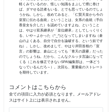
軽くみているのか、怪しい知識をまぶして煙に巻け
ば、ダマせる読者もいる、とでも思っているのでしょ
うかね。しかし、改めてみると、「仁賢天皇から今の
皇室に伝わる血統」ということは、女系の血統（手白
香皇女を介した）を認めていますよね、ということ
は、やはり双系継承が「皇位継承」としてしっくりく
る、いや～よかった（^_^)となってしまいますね（倉
山のよくある、自分で自分を論破する、という奴です
ね）。しかし、改めまして、やはり岸田首相の「宣
言」の影響は、倉山にとっても「青天の霹靂」だった
のでしょうね。だから、こんなクルッタ言論になって
くる（これを修正できないSPA!編集部は、一体どう
なっているんだろ～）。次回も、重量級のストレート
を期待しています。
コメントはこちらから
全ての項目に入力が必須となります。メールアドレ
スはサイト上には表示されません。