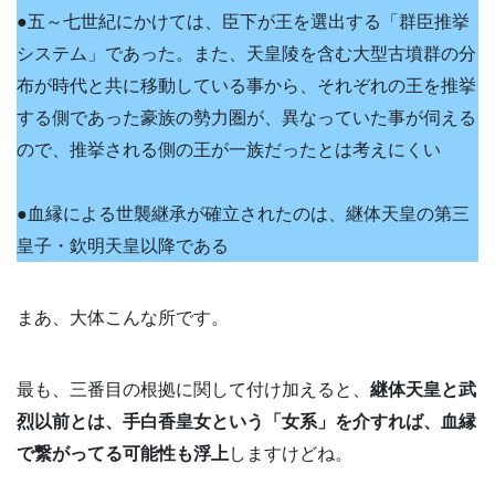
●五～七世紀にかけては、臣下が王を選出する「群臣推挙
システム」であった。また、天皇陵を含む大型古墳群の分
布が時代と共に移動している事から、それぞれの王を推挙
する側であった豪族の勢力圏が、異なっていた事が伺える
ので、推挙される側の王が一族だったとは考えにくい
●血縁による世襲継承が確立されたのは、継体天皇の第三
皇子・欽明天皇以降である
まあ、大体こんな所です。
最も、三番目の根拠に関して付け加えると、
継体天皇と武
烈以前とは、手白香皇女という「女系」を介すれば、血縁
で繋がってる可能性も浮上
しますけどね。