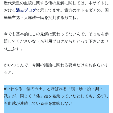
歴代天皇の血統に関する俺の見解に関しては、本サイトに
おける
過去ブログ
で示してます。貴方のオトモダチの、国
民民主党・大塚耕平氏を批判する形でね。
今でも基本的にこの見解は変わってないんで、そっちを参
照してくださいな（※引用ブログからたどって下さいませ
<(_ _)>）。
かいつまんで、今回の議論に関わる要点だけをおさらいす
ると、
●いわゆる「倭の五王」と呼ばれる「讃・珍・済・興・
武」が、同じく「倭」姓を名乗っていたとしても、必ずし
も血縁が連続している事を意味しない