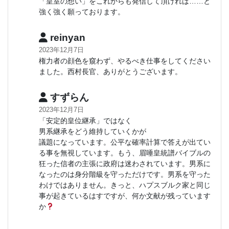
「皇室の想い」をこれからも発信して頂ければ……と
強く強く願っております。
reinyan
2023年12月7日
権力者の顔色を窺わず、やるべき仕事をしてください
ました。西村長官、ありがとうございます。
すずらん
2023年12月7日
「安定的皇位継承」ではなく
男系継承をどう維持していくかが
議題になっています。公平な確率計算で答えが出てい
る事を無視しています。もう、眉唾皇統譜バイブルの
狂った信者の主張に政府は迷わされています。男系に
なったのは身分階級を守っただけです。男系を守った
わけではありません。きっと、ハプスブルク家と同じ
事が起きているはすですが、何か文献が残っています
か