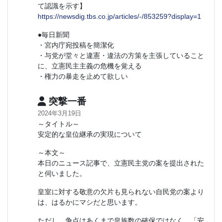
て認識を示す】
https://newsdig.tbs.co.jp/articles/-/853259?display=1
●毎日新聞
・宮内庁宛投稿を簡潔化
・与党が堂々と違憲・違法の方策を主張していること
に、立憲民主主義の危機を覚える
・権力の暴走を止めて欲しい
突撃一番
2024年3月19日
～タイトル～
安定的な皇位継承の実現について
～本文～
本日のニュース記事で、立憲民主党の案を提出された
と伺いました。
皇室に対する敬意の欠片も見られない自民党の案より
は、はるかにマシだと思います。
ただし、争点はあくまで皇族数の確保ではなく、「安