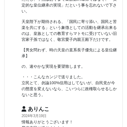
定的な皇位継承の実現」だという事を忘れないで下さ
い。
天皇陛下が期待される、「国民に寄り添い、国民と苦
楽を共にする」という象徴としての活動を継承出来る
のは、皇族としての教育すらマトモに受けていない旧
宮家子孫ではなく、敬宮愛子内親王殿下だけです。
【男女問わず、時の天皇の直系長子優先による皇位継
承】
の、速やかな実現を要望致します。
・・・こんなカンジで送りました。
立民とて、勿論100%信用はしてないが、自民党が今
の態度を変えないなら、こいつらに政権取らせるしか
ないと思う。
ありんこ
2024年3月19日
情報ありがとうございます！