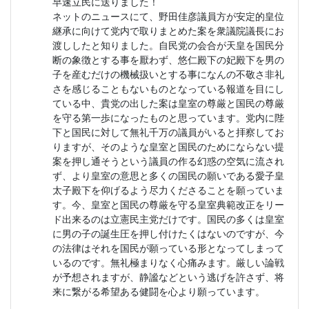
早速立民に送りました！
ネットのニュースにて、野田佳彦議員方が安定的皇位
継承に向けて党内で取りまとめた案を衆議院議長にお
渡ししたと知りました。自民党の会合が天皇を国民分
断の象徴とする事を厭わず、悠仁殿下の妃殿下を男の
子を産むだけの機械扱いとする事になんの不敬さ非礼
さを感じることもないものとなっている報道を目にし
ている中、貴党の出した案は皇室の尊厳と国民の尊厳
を守る第一歩になったものと思っています。党内に陛
下と国民に対して無礼千万の議員がいると拝察してお
りますが、そのような皇室と国民のためにならない提
案を押し通そうという議員の作る幻惑の空気に流され
ず、より皇室の意思と多くの国民の願いである愛子皇
太子殿下を仰げるよう尽力くださることを願っていま
す。今、皇室と国民の尊厳を守る皇室典範改正をリー
ド出来るのは立憲民主党だけです。国民の多くは皇室
に男の子の誕生圧を押し付けたくはないのですが、今
の法律はそれを国民が願っている形となってしまって
いるのです。無礼極まりなく心痛みます。厳しい論戦
が予想されますが、静謐などという逃げを許さず、将
来に繋がる希望ある健闘を心より願っています。