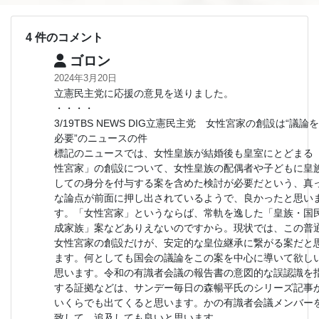
4 件のコメント
ゴロン
2024年3月20日
立憲民主党に応援の意見を送りました。
・・・・
3/19TBS NEWS DIG立憲民主党 女性宮家の創設は“議論
必要”のニュースの件
標記のニュースでは、女性皇族が結婚後も皇室にとどまる
性宮家」の創設について、女性皇族の配偶者や子どもに皇
しての身分を付与する案を含めた検討が必要だという、真
な論点が前面に押し出されているようで、良かったと思い
す。「女性宮家」というならば、常軌を逸した「皇族・国
成家族」案などありえないのですから。現状では、この普
女性宮家の創設だけが、安定的な皇位継承に繋がる案だと
ます。何としても国会の議論をこの案を中心に導いて欲し
思います。令和の有識者会議の報告書の意図的な誤認識を
する証拠などは、サンデー毎日の森暢平氏のシリーズ記事
いくらでも出てくると思います。かの有識者会議メンバー
致して、追及しても良いと思います。