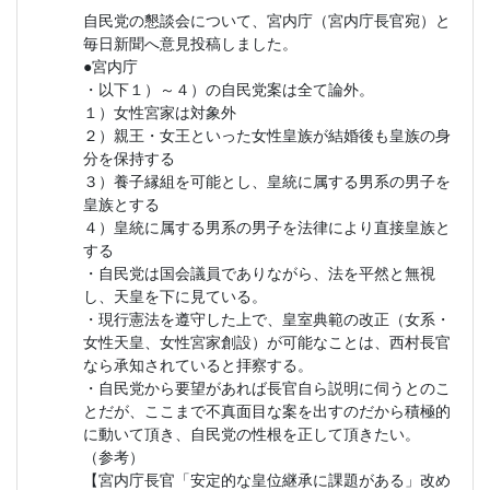
自民党の懇談会について、宮内庁（宮内庁長官宛）と
毎日新聞へ意見投稿しました。
●宮内庁
・以下１）～４）の自民党案は全て論外。
１）女性宮家は対象外
２）親王・女王といった女性皇族が結婚後も皇族の身
分を保持する
３）養子縁組を可能とし、皇統に属する男系の男子を
皇族とする
４）皇統に属する男系の男子を法律により直接皇族と
する
・自民党は国会議員でありながら、法を平然と無視
し、天皇を下に見ている。
・現行憲法を遵守した上で、皇室典範の改正（女系・
女性天皇、女性宮家創設）が可能なことは、西村長官
なら承知されていると拝察する。
・自民党から要望があれば長官自ら説明に伺うとのこ
とだが、ここまで不真面目な案を出すのだから積極的
に動いて頂き、自民党の性根を正して頂きたい。
（参考）
【宮内庁長官「安定的な皇位継承に課題がある」改め