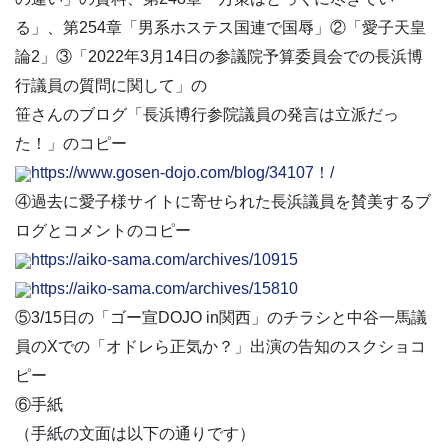
る」、第254章「男系ホステス国連で国辱」②「愛子天皇
論2」③「2022年3月14日の参議院予算委員会での長浜博
行議員の質問に関して」の
笹さんのブログ「長浜博行参院議員の発言は立派だっ
た！」のコピー
https://www.gosen-dojo.com/blog/34107！/
④過去に愛子様サイトに寄せられた長浜議員を賛美するブ
ログとコメントのコピー
https://aiko-sama.com/archives/10915
https://aiko-sama.com/archives/15810
⑤3/15日の「ゴー宣DOJO in関西」のチラシと中谷一馬議
員のXでの「オドレら正気か？」出演の告知のスクショコ
ピー
⑥手紙
（手紙の文面は以下の通りです）