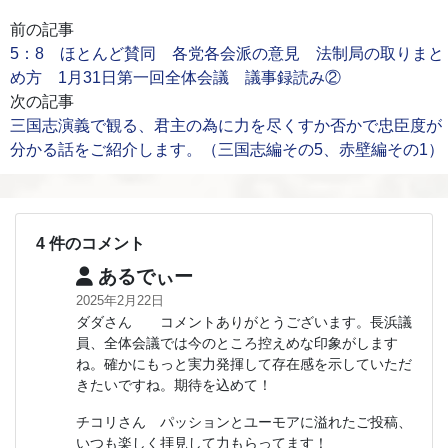
前の記事
5：8 ほとんど賛同 各党各会派の意見 法制局の取りまと
め方 1月31日第一回全体会議 議事録読み②
次の記事
三国志演義で観る、君主の為に力を尽くすか否かで忠臣度が
分かる話をご紹介します。（三国志編その5、赤壁編その1）
4 件のコメント
あるでぃー
2025年2月22日
ダダさん コメントありがとうございます。長浜議
員、全体会議では今のところ控えめな印象がします
ね。確かにもっと実力発揮して存在感を示していただ
きたいですね。期待を込めて！
チコリさん パッションとユーモアに溢れたご投稿、
いつも楽しく拝見して力もらってます！