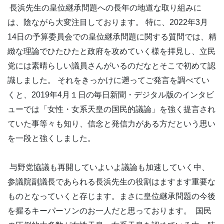
長浜先生の皇位継承問題への長年の地道な取り組みに
は、陰ながら大変注目しております。 特に、2022年3月
14日の予算委員会での皇位継承問題に関する質問では、精
緻な理論でひたひたと政府を攻めていく様を拝見し、立民
党には素晴らしい議員さんがいるのだなとそこで初めて認
識しました。 それをきっかけに遡ってご発言を調べてい
くと、2019年4月１日の毎日新聞・デジタル版のインタビ
ューでは「女性・女系天皇の国民的議論」を強く提言され
ていた事等々も知り、信念と発信力がある方だという思い
を一段と強くしました。
与野党協議も再開していよいよ議論も加速していく中、
参議院副議長であられる長浜先生の役割はますます重要な
ものとなっていくと存じます。まさに皇位継承問題の今後
を握るキーパーソンのお一人だと思っております。 国民