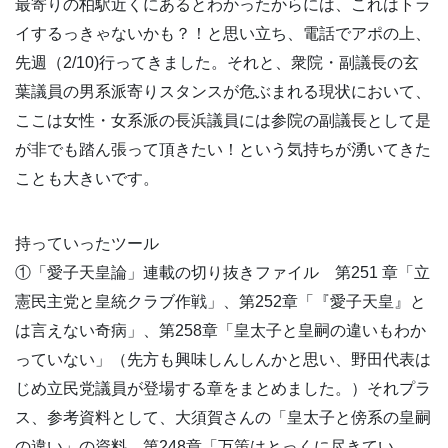
最寄りの柏駅近くにあるとわかったからには、これはトラ
イするっきゃないかも？！と思い立ち、電話でアポの上、
先週（2/10)行ってきました。それと、衆院・副議長の玄
葉議員の男系派寄りスタンスが危ぶまれる現状において、
ここは女性・女系派の長浜議員には参院の副議長として是
が非でも踏ん張って頂きたい！という気持ちが湧いてきた
ことも大きいです。
持っていったツール
①「愛子天皇論」連載の切り抜きファイル 第251 章「立
憲民主党と皇統クラブ作戦」、第252章「『愛子天皇』と
は言えない奇病」、第258章「皇太子と皇嗣の違いもわか
っていない」（先方も興味しんしんかと思い、野田代表は
じめ立民党議員が登場する章をまとめました。）それプラ
ス、参考資料として、大須賀さんの「皇太子と傍系の皇嗣
の違い」の資料、第248章「万策はとっくに尽きてい