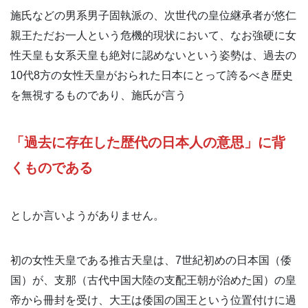
施氏などの男系男子固執派の、次世代の皇位継承者が悠仁
親王ただお一人という危機的現状において、なお強硬に女
性天皇も女系天皇も絶対に認めないという姿勢は、過去の
10代8方の女性天皇がおられた日本にとって誇るべき歴史
を無視するものであり、施氏が言う
「過去に存在した歴代の日本人の意思」に背
くものである
としか言いようがありません。
初の女性天皇である推古天皇は、7世紀初めの日本国（倭
国）が、支那（古代中国大陸の支配王朝が治めた国）の皇
帝から冊封を受け、大王は倭国の国王という位置付けに過