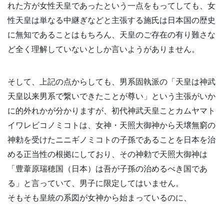
れた方が女性天皇であったという一点をもってしても、女
性天皇は単なる中継ぎなどと主張する施氏は日本国の歴史
に無知であることはもちろん、天皇のご存在の有り難さな
ど全く理解していないとしか言いようがありません。
そして、上記の点からしても、男系固執派の「天皇は神武
天皇以来男系で繋いできたことが尊い」という主張がいか
に的外れかが分かりますが、初代神武天皇ことカムヤマト
イワレビコノミコトは、女神・天照大御神から天壌無窮の
神勅を受けたニニギノミコトの子孫であることを日本を治
める正当性の根拠にしており、その神勅で天照大御神は
「豊葦原瑞穂国（日本）は吾が子孫の治めるべき国であ
る」と言っていて、男子に限定してはいません。
そもそも皇統の系図が女神から始まっているのに、