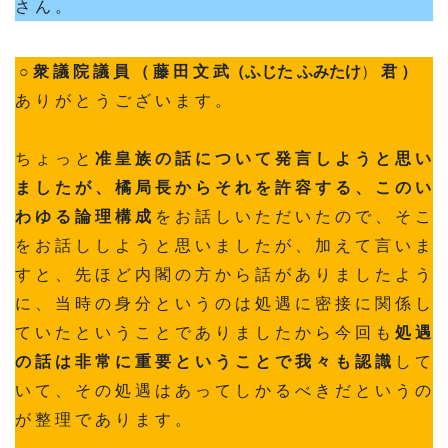
さ ん 。
○ 衆 議 院 議 員 （ 藤 田 文 武（ふじた ふみたけ
）
君 ）
あ り が と う ご ざ い ま す 。
ち ょ っ と
准 皇 族 の 話 に つ い て 発 言 し よ う と 思 い
ま し た が 、 橘 局 長 か ら そ れ を 許 容 す る 、 こ の い
わ ゆ る 論 理 構 成
を お 話 し い た だ い た の で 、 そ こ
を お 話 し し よ う と 思 い ま し た が 、 加 え て 言 い ま
す と 、 先 ほ ど 内 閣 の 方 か ら 話 が あ り ま し た よ う
に 、 当 時 の 身 分 と い う の は 処 遇 に 密 接 に 関 係 し
て い た と い う こ と で あ り ま し た か ら 今 回 も
処 遇
の 話 は 非 常 に 重 要 と い う こ と で 我 々 も 認 識
し て
い て 、 そ の 処 遇 は あ っ て し か る べ き だ と い う の
が 整 理 で あ り ま す 。