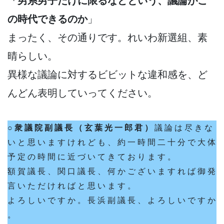
「男系男子だけに限るなどという、議論がこ
の時代できるのか
」
まったく、その通りです。れいわ新選組、素
晴らしい。
異様な議論に対するビビットな違和感を、ど
んどん表明していってください。
○ 衆 議 院 副 議 長 （ 玄 葉 光 一 郎 君 ）
議 論 は 尽 き な
い と 思 い ま す け れ ど も 、 約 一 時 間 二 十 分 で 大 体
予 定 の 時 間 に 近 づ い て き て お り ま す 。
額 賀 議 長 、 関 口 議 長 、 何 か ご ざ い ま す れ ば 御 発
言 い た だ け れ ば と 思 い ま す 。
よ ろ し い で す か 。 長 浜 副 議 長 、 よ ろ し い で す か
。