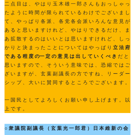
二 点 目 は 、 や は り 玉 木 雄 一 郎 さ ん も お っ し ゃ っ
た よ う に 時 間 が 限 ら れ て い る わ け で ご ざ い ま し
て 、 や っ ぱ り 各 派 、 各 党 各 会 派 い ろ ん な 意 見 が
あ る と 思 い ま す け れ ど 、 や は り で き る だ け 、 ま
あ 拡 散 す る の は い い と は 思 い ま す け れ ど 、 し っ
か り と 決 ま っ た こ と に つ い て は や っ ぱ り
立 法 府
で あ る 程 度 の一 定 の 意 見 は 出 し て い く べ き
だ と
思 い ま す の で 、 そ う い う 意 味 で は 、 恐 縮 で は ご
ざ い ま す が 、 玄 葉 副 議 長 の 方 で す ね 、 リ ー ダ ー
シ ッ プ 、 大 い に 賛 同 す る と こ ろ で ご ざ い ま す 。
一 国 民 と し て よ ろ し く お 願 い 申 し 上 げ ま す 。 以
上 で す 。
○ 衆 議 院 副 議 長 （ 玄 葉 光 一 郎 君 ）
日 本 維 新 の 会