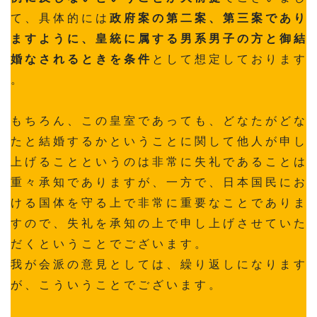
て 、 具 体 的 に は
政 府 案 の 第 二 案 、 第 三 案 で あ り
ま す よ う に 、 皇 統 に 属 す る 男 系 男 子 の 方 と 御 結
婚 な さ れ る と き を 条 件
と し て 想 定 し て お り ま す
。
も ち ろ ん 、 こ の 皇 室 で あ っ て も 、 ど な た が ど な
た と 結 婚 す る か と い う こ と に 関 し て 他 人 が 申 し
上 げ る こ と と い う の は 非 常 に 失 礼 で あ る こ と は
重 々 承 知 で あ り ま す が 、 一 方 で 、 日 本 国 民 に お
け る 国 体 を 守 る 上 で 非 常 に 重 要 な こ と で あ り ま
す の で 、 失 礼 を 承 知 の 上 で 申 し 上 げ さ せ て い た
だ く と い う こ と で ご ざ い ま す 。
我 が 会 派 の 意 見 と し て は 、 繰 り 返 し に な り ま す
が 、 こ う い う こ と で ご ざ い ま す 。