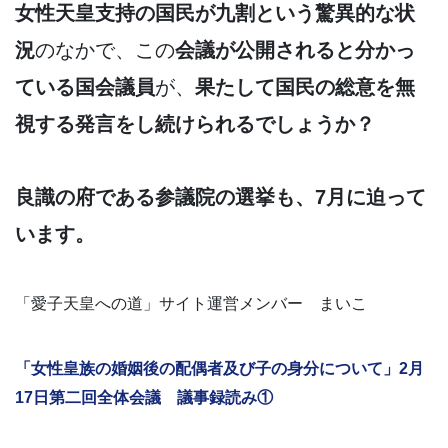
女性天皇支持の国民が九割という驚異的な状
況
のなかで、この
会議が公開されると分かっ
ている国会議員
が、
果たして国民の総意を無
視する発言をし続けられるでしょうか？
良識の府である参議院の選挙も、7月に迫って
います。
「愛子天皇への道」サイト運営メンバー まいこ
「女性皇族の婚姻後の配偶者及び子の身分について」2月
17日第二回全体会議 議事録読み①