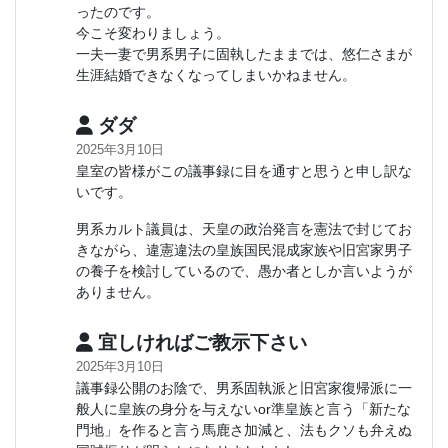
ったのです。
今こそ変わりましょう。
一夫一妻で男系男子に固執したままでは、悠仁さまが
生涯結婚できなくなってしまいかねません。
ダダ
2025年3月10日
皇室の皆様がこの議事録に目を通すと思うと申し訳な
いです。
男系カルト議員は、天皇の政治発言を憲法で封じてお
きながら、違憲違法の皇族国民混成家族や旧宮家男子
の養子を検討しているので、愚か者としか言いようが
ありません。
宜しければご教示下さい
2025年3月10日
議事録公開のお陰で、男系固執派と旧宮家復帰派に一
般人に皇族の身分を与えないor準皇族と言う「新たな
門地」を作ると言う馬鹿さ加減と、法もクソも弁えぬ