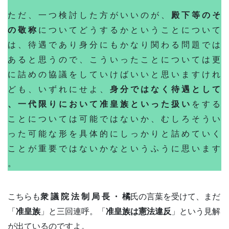
た だ 、 一 つ 検 討 し た 方 が い い の が 、
殿 下 等 の そ
の 敬 称
に つ い て ど う す る か と い う こ と に つ い て
は 、 待 遇 で あ り 身 分 に も か な り 関 わ る 問 題 で は
あ る と 思 う の で 、 こ う い っ た こ と に つ い て は 更
に 詰 め の 協 議 を し て い け ば い い と 思 い ま す け れ
ど も 、 い ず れ に せ よ 、
身 分 で は な く 待 遇 と し て
、 一 代 限 り に お い て 准 皇 族 と い っ た 扱 い
を す る
こ と に つ い て は 可 能 で は な い か 、 む し ろ そ う い
っ た 可 能 な 形 を 具 体 的 に し っ か り と 詰 め て い く
こ と が 重 要 で は な い か な と い う ふ う に 思 い ま す
。
こちらも
衆 議 院 法 制 局 長 ・ 橘
氏の言葉を受けて、まだ
「
准皇族
」と三回連呼。「
准皇族は憲法違反
」という見解
が出ているのですよ。