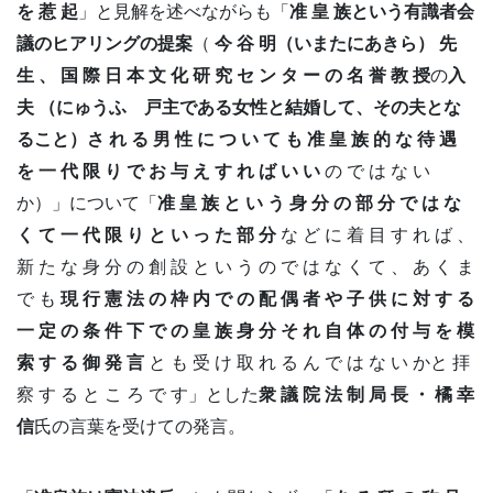
を 惹 起
」と見解を述べながらも「
准 皇 族という有識者会
議のヒアリングの提案
（
今 谷 明（いまたにあきら） 先
生 、 国 際 日 本 文 化 研 究 セ ン タ ー の 名 誉 教 授
の
入
夫
（にゅうふ 戸主である女性と結婚して、その夫とな
ること
）さ れ る 男 性 に つ い て も 准 皇 族 的 な 待 遇
を 一 代 限 り で お 与 え す れ ば い い
の で は な い
か）」について「
准 皇 族 と い う 身 分 の 部 分 で は な
く て 一 代 限 り と い っ た 部 分
な ど に 着 目 す れ ば 、
新 た な 身 分 の 創 設 と い う の で は な く て 、 あ く ま
で も
現 行 憲 法 の 枠 内 で の 配 偶 者 や 子 供 に 対 す る
一 定 の 条 件 下 で の 皇 族 身 分 そ れ 自 体 の 付 与 を 模
索 す る 御 発 言
と も 受 け 取 れ る ん で は な い かと 拝
察 す る と こ ろ で す」とした
衆 議 院 法 制 局 長 ・ 橘 幸
信
氏の言葉を受けての発言。