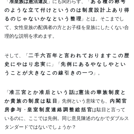
「
准皇族は憲法違反
」にも関わらず、「
あ る 種 の 称 号
の よ う な 立 て 付 け と い う の は 制 度 設 計 上 あ り 得
る の じ ゃ な い か な と い う 整 理
」とは。そこまでし
て、女性皇族の配偶者の方とお子様を皇族にしたくない合
理的な説明を求めます。
そして、「
二 千 六 百 年 と 言 わ れ て お り ま す こ の 歴
史 に や は り 忠 実
に」「
先 例 に あ る や な し や と い
う こ と が 大 き な こ の 線 引 き の 一 つ
」。
「
准 三 宮 と か 准 后 と い う 話
は
憲 法 の 華 族 制 度 と
か 貴 族 の 制 度 は 駄 目
」先例という意味でも、
内 閣 官
房 参 与
・
皇 室 制 度 連 絡 調 整 総 括 官
は駄目と言って
いるのに、ここでは先例。同じ意見陳述のなかでダブルス
タンダードではないでしょうか？