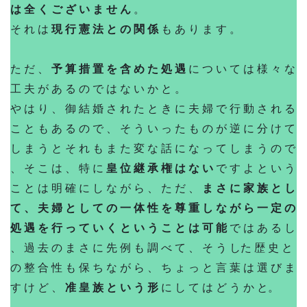
は 全 く ご ざ い ま せ ん
。
そ れ は
現 行 憲 法 と の 関 係
も あ り ま す 。
た だ 、
予 算 措 置 を 含 め た 処 遇
に つ い て は 様 々 な
工 夫 が あ る の で は な い か と 。
や は り 、 御 結 婚 さ れ た と き に 夫 婦 で 行 動 さ れ る
こ と も あ る の で 、 そ う い っ た も の が 逆 に 分 け て
し ま う と そ れ も ま た 変 な 話 に な っ て し ま う の で
、 そ こ は 、 特 に
皇 位 継 承 権 は な い
で す よ と い う
こ と は 明 確 に し な が ら 、 た だ 、
ま さ に 家 族 と し
て 、 夫 婦 と し て の 一 体 性 を 尊 重 し な が ら 一 定 の
処 遇 を 行 っ て い く と い う こ と は 可 能
で は あ る し
、 過 去 の ま さ に 先 例 も 調 べ て 、 そ う した 歴 史 と
の 整 合 性 も 保 ち な が ら 、 ち ょ っ と 言 葉 は 選 び ま
す け ど 、
准 皇 族 と い う 形
に し て は ど う か と。