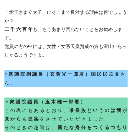
「愛子さま立太子」にそこまで反対する理由は何でしょう
か？
二 千 六 百 年
も、もうあまり言わないことをお勧めしま
す。
党員の方の中には、女性・女系天皇賛成の方も沢山いらっ
しゃるようですよ。
○ 衆 議 院 副 議 長 （ 玄 葉 光 一 郎 君 ） 国 民 民 主 党
さ
ん 。
○ 衆 議 院 議 員 （ 玉 木 雄 一 郎 君 ）
こ の 表 に も あ る と お り 、
准 皇 族 と い う の は 我 が
党 か ら も 提 案
を さ せ て い た だ き ま し た 。
そ の と き の 趣 旨 は 、
新 た な 身 分 を つ く る つ も り