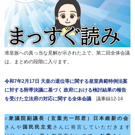
准皇族への真っ当な見解が示された上で、第二回全体会議
は、まとめの段階に入ります。
令和7年2月17日 天皇の退位等に関する皇室典範特例法案
に対する附帯決議に基づく 政府における検討結果の報告
を受けた立法府の対応に関する全体会議
議事録12-14
○ 衆 議 院 副 議 長 （ 玄 葉 光 一 郎 君 ）
日 本 維 新 の 会
さ ん や
国 民 民 主 党
さ ん に 発 言 し て い た だ き ま す