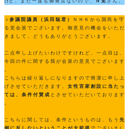
けど 、 ま だ 一 度 も 御 発 言 な い の で 、
Ｎ 党
さ ん 。
○ 参 議 院 議 員 （ 浜 田 聡 君 ）
Ｎ Ｈ Ｋ か ら 国 民 を 守
る 党 会 派 で ご ざ い ま す 。 御 意 見 の 機 会 を い た だ
き ま し て 、 ど う も あ り が と う ご ざ い ま す 。
二 点 申 し 上 げ た い わ け で す け れ ど 、 一 点 目 は 、
今 回 の 件 に 関 す る 我 が 会 派 の 意 見 で ご ざ い ま す
。
こ ち ら は 繰 り 返 し に な り ま す の で 簡 潔 に 申 し 上
げ さ せ て い た だ き ま す 。
女 性 宮 家 創 設 に 当 た っ
て は 、 条 件 付 賛 成
と さ せ て い た だ い て お り ま す
。
こ ち ら に 関 し て は 、 条 件 と い う も の は 、 も う
先
例 に 反 し な い と い う こ と が 大 前 提
で ご ざ い ま し