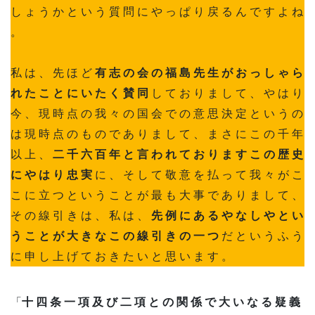
し ょ う か と い う 質 問 に や っ ぱ り 戻 る ん で す よ ね
。
私 は 、 先 ほ ど
有 志 の 会 の 福 島 先 生 が お っ し ゃ ら
れ た こ と に い た く 賛 同
し て お り ま し て 、 や は り
今 、 現 時 点 の 我 々 の 国 会 で の 意 思 決 定 と い う の
は 現 時 点 の も の で あ り ま し て 、 ま さ に こ の 千 年
以 上 、
二 千 六 百 年 と 言 わ れ て お り ま す こ の 歴 史
に や は り 忠 実
に 、 そ し て 敬 意 を 払 っ て 我 々 が こ
こ に 立 つ と い う こ と が 最 も 大 事 で あ り ま し て 、
そ の 線 引 き は 、 私 は 、
先 例 に あ る や な し や と い
う こ と が 大 き な こ の 線 引 き の 一 つ
だ と い う ふ う
に 申 し 上 げ て お き た い と 思 い ま す 。
「
十 四 条 一 項 及 び 二 項 と の 関 係 で 大 い な る 疑 義