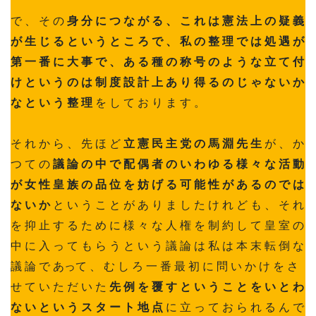
で 、 そ の
身 分 に つ な が る 、 こ れ は 憲 法 上 の 疑 義
が 生 じ る と い う と こ ろ で 、 私 の 整 理 で は 処 遇 が
第 一 番 に 大 事 で 、 あ る 種 の 称 号 の よ う な 立 て 付
け と い う の は 制 度 設 計 上 あ り 得 る の じ ゃ な い か
な と い う 整 理
を し て お り ま す 。
そ れ か ら 、 先 ほ ど
立 憲 民 主 党 の 馬 淵 先 生
が 、 か
つ て の
議 論 の 中 で 配 偶 者 の い わ ゆ る 様 々 な 活 動
が 女 性 皇 族 の 品 位 を 妨 げ る 可 能 性 が あ る の で は
な い か
と い う こ と が あ り ま し た け れ ど も 、 そ れ
を 抑 止 す る た め に 様 々 な 人 権 を 制 約 し て 皇 室 の
中 に 入 っ て も ら う と い う 議 論 は 私 は 本 末 転 倒 な
議 論 で あって 、 む し ろ 一 番 最 初 に 問 い か け を さ
せ て い た だ い た
先 例 を 覆 す と い う こ と を い と わ
な い と い う ス タ ー ト 地 点
に 立 っ て お ら れ る ん で