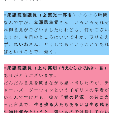
○ 衆 議 院 副 議 長 （ 玄 葉 光 一 郎 君 ）
そ ろ そ ろ 時 間
な ん で す が 、
立 憲 民 主 党
さ ん 、 い ろ い ろ そ れ ぞ
れ 御 意 見 が ご ざ い ま し た け れ ど も 、 何 か ご ざ い
ま す か 。 今 日 の と こ ろ は い い で す か 、 取 り あ え
ず 。
れ い わ
さ ん 、 ど う し て も と い う こ と で あ れ
ば と い う こ と で 、 短 く 。
○ 衆 議 院 議 員 （ 上 村 英 明（うえむら ひであき
）
君 ）
あ り が と う ご ざ い ま す 。
だ ん だ ん 意 見 を 聞 き な が ら 思 い 出 し た の が 、 チ
ャ ー ル ズ ・ ダ ー ウ ィ ン と い う イ ギ リ ス の 学 者 が
い る ん で す け ど も 、 彼 が 「
種 の 起 源
」 の 後 に 言
っ た 言 葉 で 、
生 き 残 る 人 た ち あ る い は 生 き 残 る
生 物 は 何 か と い う と 、 強 い も の で は 決 し て な い