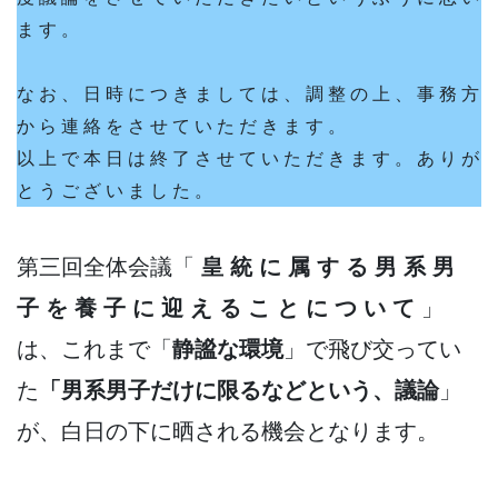
ま す 。
な お 、 日 時 に つ き ま し て は 、 調 整 の 上 、 事 務 方
か ら 連 絡 を さ せ て い た だ き ま す 。
以 上 で 本 日 は 終 了 さ せ て い た だ き ま す 。 あ り が
と う ご ざ い ま し た 。
第三回全体会議「
皇 統 に 属 す る 男 系 男
子 を 養 子 に 迎 え る こ と に つ い て
」
は、これまで「
静謐な環境
」で飛び交ってい
た
「男系男子だけに限るなどという、議論
」
が、白日の下に晒される機会となります。