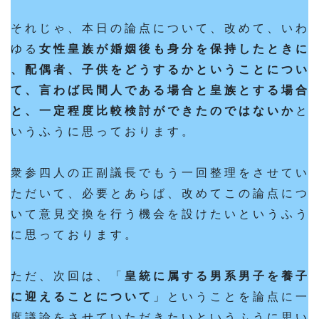
そ れ じ ゃ 、 本 日 の 論 点 に つ い て 、 改 め て 、 い わ
ゆ る
女 性 皇 族 が 婚 姻 後 も 身 分 を 保 持 し た と き に
、 配 偶 者 、 子 供 を ど う す る か と い う こ と に つ い
て 、 言 わ ば 民 間 人 で あ る 場 合 と 皇 族 と す る 場 合
と 、 一 定 程 度 比 較 検 討 が で き た の で は な い か
と
い う ふ う に 思 っ て お り ま す 。
衆 参 四 人 の 正 副 議 長 で も う 一 回 整 理 を さ せ て い
た だ い て 、 必 要 と あ ら ば 、 改 め て こ の 論 点 に つ
い て 意 見 交 換 を 行 う 機 会 を 設 け た い と い う ふ う
に 思 っ て お り ま す 。
た だ 、 次 回 は 、 「
皇 統 に 属 す る 男 系 男 子 を 養 子
に 迎 え る こ と に つ い て
」 と い う こ と を 論 点 に 一
度 議 論 を さ せ て い た だ き た い と い う ふ う に 思 い