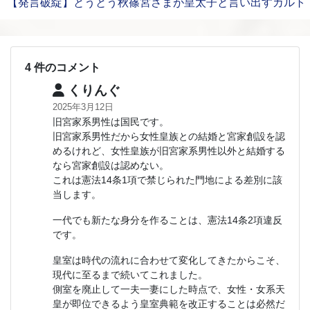
【発言破綻】とうとう秋篠宮さまが皇太子と言い出すカルト
4 件のコメント
くりんぐ
2025年3月12日
旧宮家系男性は国民です。
旧宮家系男性だから女性皇族との結婚と宮家創設を認
めるけれど、女性皇族が旧宮家系男性以外と結婚する
なら宮家創設は認めない。
これは憲法14条1項で禁じられた門地による差別に該
当します。
一代でも新たな身分を作ることは、憲法14条2項違反
です。
皇室は時代の流れに合わせて変化してきたからこそ、
現代に至るまで続いてこれました。
側室を廃止して一夫一妻にした時点で、女性・女系天
皇が即位できるよう皇室典範を改正することは必然だ