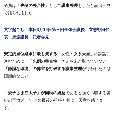
議員は「
先例の整合性
」として
議事整理
をしたと記者会見
で語られました。
文字起こし 本日3月10日第三回全体会議後 立憲野田代
表 馬淵議員 記者会見
安定的皇位継承に最も資する「女性・女系天皇」
の議論に
進むために、
「先例の整合性」
さえも未だ取れていない
「静謐な環境」の弊害を打破する議事整理
が行われたのは
画期的なこと。
「
愛子さま立太子」が国民の総意
であると強く示唆する番
組の再放送、NHKの最後の矜持と共に、天意を感じま
す。