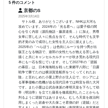
5 件のコメント
京都のS
2025年3月14日
サトル様、ありがとうございます。NHKは大河も
攻めています。2024年の「光る君へ」は愛子様の関
心を引く内容（源氏物語・藤原道長…）に加え、男尊
女卑に苦しむ人々に焦点を当て、そんな時代でも文学
的才覚のみで成功した女性を主人公に据えました。
2025年の「べらぼう」は色街にルーツを持つ男が出
版王となる物語で、遊郭の女性たちが抱える苦しみを
描くと共にキャンセルカルチャーが吹き荒れる現代日
本にも一石を投じています。そして2027年の「逆賊
の幕臣」は、日本海海戦を戦った東郷平八郎に「日露
戦争で勝てたのは横須賀造船所をつくってくれたお
陰」と言わしめた小栗上野介が主人公で、ロシアによ
る軍事侵略の危機が迫る現代日本では時宜を得た大河
です。また小栗は公武合体派の孝明天皇を下ろして幼
帝（明治帝）を立てた薩長を徹底批判したことからも
判るように逆賊ではありません。むしろ天皇を政治利
用しまくった岩倉や大久保こそ君側の奸（逆賊）だと
言えましょう。明治の憲典体制（帝国憲法も皇室典範