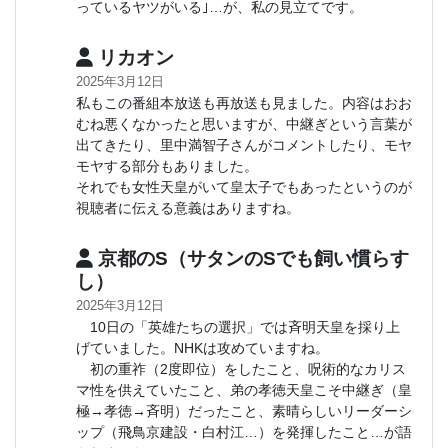
っているヤツがいる｣…が、私の見立てです。
リカオン
2025年3月12日
私もこの番組本放送も再放送も見ました。内容はおお
むね悪くなかったと思いますが、中継ぎという言葉が
出てきたり、里中満智子さんがコメントしたり、モヤ
モヤする部分もありました。
それでも女性天皇がいて皇太子でもあったというのが
視聴者に伝える意義はありますね。
京都のS（サタンのSでも飼い慣らす
し）
2025年3月12日
10日の「英雄たちの選択」では斉明天皇を採り上
げていました。NHKは攻めていますね。
初の重祚（2度即位）をしたこと、呪術的なカリス
マ性を供えていたこと、弟の孝徳天皇こそ中継ぎ（皇
極→孝徳→斉明）だったこと、素晴らしいリーダーシ
ップ（飛鳥京建設・白村江…）を発揮したこと…が語