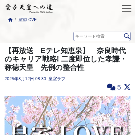
皇室LOVE
【再放送 Eテレ知恵泉】 奈良時代
のキャリア戦略! 二度即位した孝謙・
称徳天皇 先例の整合性
2025年3月12日
08:30
皇室ラブ
5