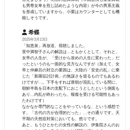
も男尊女卑を煎じ詰めたような内容）が今の男系主義
を形成していますから、小栗はカウンターとしても機
能しそうです。
希蝶
2025年3月13日
「知恵泉」再放送、視聴しました。
里中満智子さんの解説は…ともかくとして、それと、
女帝の人生が、「受けから攻めの人生に変わった」だ
ったというのも一面的な見方なんですが（加えて、女
帝と仲麻呂の対立の要因は、大陸の「安史の乱」に乗
じた「新羅征討計画」の無謀さを巡るものでもあるわ
けですが…。下手をすれば唐朝が混乱している間に、
朝鮮半島を日本の支配下におこうとしたという側面も
あり…内乱が終わったら、報復を受ける可能性もあっ
たわけです）
なかなか専門的なことをやっているな、という感想で
す。「古代の方が合理的だった」…その通りです。天
平期の天然痘対策においても、然りです。
あと、もうひとかたの女性の解説の、伊集院さんのお