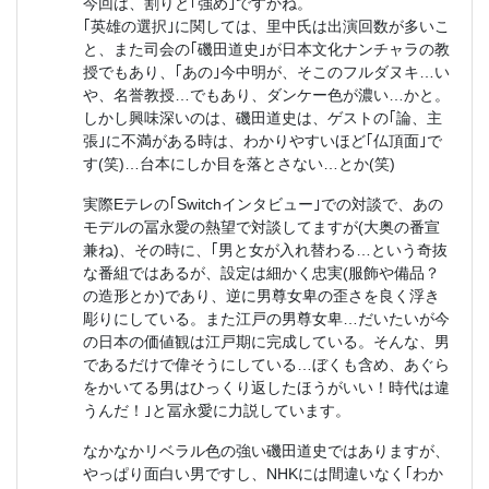
今回は、割りと｢強め｣ですかね。
｢英雄の選択｣に関しては、里中氏は出演回数が多いこ
と、また司会の｢磯田道史｣が日本文化ナンチャラの教
授でもあり、｢あの｣今中明が、そこのフルダヌキ…い
や、名誉教授…でもあり、ダンケー色が濃い…かと。
しかし興味深いのは、磯田道史は、ゲストの｢論、主
張｣に不満がある時は、わかりやすいほど｢仏頂面｣で
す(笑)…台本にしか目を落とさない…とか(笑)
実際Eテレの｢Switchインタビュー｣での対談で、あの
モデルの冨永愛の熱望で対談してますが(大奥の番宣
兼ね)、その時に、｢男と女が入れ替わる…という奇抜
な番組ではあるが、設定は細かく忠実(服飾や備品？
の造形とか)であり、逆に男尊女卑の歪さを良く浮き
彫りにしている。また江戸の男尊女卑…だいたいが今
の日本の価値観は江戸期に完成している。そんな、男
であるだけで偉そうにしている…ぼくも含め、あぐら
をかいてる男はひっくり返したほうがいい！時代は違
うんだ！｣と冨永愛に力説しています。
なかなかリベラル色の強い磯田道史ではありますが、
やっぱり面白い男ですし、NHKには間違いなく｢わか