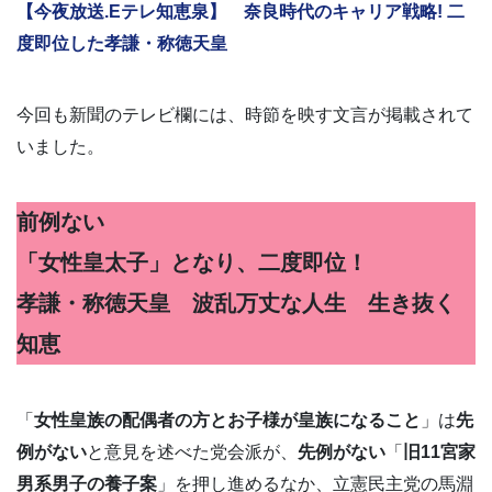
【今夜放送.Eテレ知恵泉】 奈良時代のキャリア戦略! 二
度即位した孝謙・称徳天皇
今回も新聞のテレビ欄には、時節を映す文言が掲載されて
いました。
前例ない
「女性皇太子」となり、二度即位！
孝謙・称徳天皇 波乱万丈な人生 生き抜く
知恵
「
女性皇族の配偶者の方とお子様が皇族になること
」は
先
例がない
と意見を述べた党会派が、
先例がない
「
旧11宮家
男系男子の養子案
」を押し進めるなか、立憲民主党の馬淵