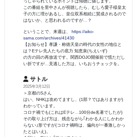
っしゃられているポイントは傾聴に値します。
この番組を里中さんが視聴したら、むしろ愛子様皇太
子の方に理があるし、皇位双系相続に賛成されるので
はないか、と思われるのですが…？
ということで、来週は、
https://aiko-
sama.com/archives/41430
【お知らせ】孝謙・称徳天皇の時代の女性の地位と
は？Eテレ先人たちの底力 知恵泉(ちえいず)
の方の回の再放送です。関西DOJO開催前で慌ただし
い折ですが…見逃した方は、いちおうチェックを。
サトル
2025年3月12日
＞京都のSさん
はい、NHKは攻めてますし、(1部？ではありますが)
わかっています。
コロナ禍でも(これはEテレ…100分de名著でしたが)
その取り上げ方は、残念ながら｢わかる人にしかわか
らない｣形ですが(コロナ禍時は、偏向が一番激しかっ
たとはいえ)。