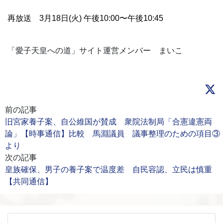
再放送
3月18日(火) 午後10:00〜午後10:45
「愛子天皇への道」サイト運営メンバー まいこ
前の記事
旧宮家養子案、自公維国が賛成 衆院法制局「合憲違憲両
論」【時事通信】比較 馬淵議員 議事整理のための項目③
より
次の記事
皇族確保、男子の養子案で温度差 自民容認、立民は慎重
【共同通信】