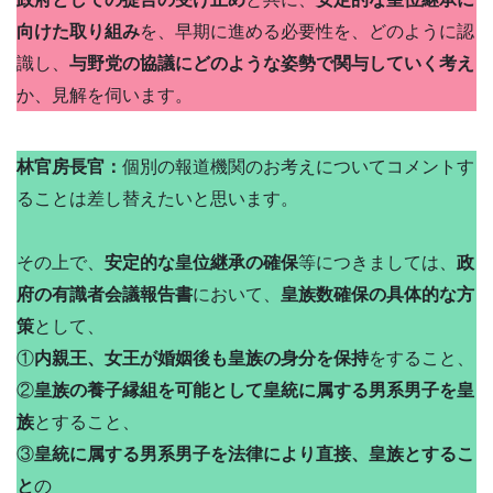
向けた取り組み
を、早期に進める必要性を、どのように認
識し、
与野党の協議にどのような姿勢で関与していく考え
か、見解を伺います。
林官房長官：
個別の報道機関のお考えについてコメントす
ることは差し替えたいと思います。
その上で、
安定的な皇位継承の確保
等につきましては、
政
府の有識者会議報告書
において、
皇族数確保の具体的な方
策
として、
①
内親王、女王が婚姻後も皇族の身分を保持
をすること、
②
皇族の養子縁組を可能として皇統に属する男系男子を皇
族
とすること、
③
皇統に属する男系男子を法律により直接、皇族とするこ
と
の