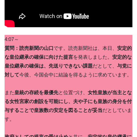
4:07～
質問：読売新聞の山口
です。読売新聞社は、本日、
安定的
な皇位継承の確保に向けた提言
を発表しました。
安定的な
皇位継承の確保は、先送りできない課題
だとして、
与党に
対して
今後、今国会中に結論を得るように求めています。
また
皇統の存続を最優先
と位置づけ、
女性皇族が当主とな
る女性宮家の創設を可能にし、夫や子にも皇族の身分を付
与することで皇族数の安定を図ることが妥当
だとしていま
す。
政府としての提言の受け止め
と共に、
安定的な皇位継承に