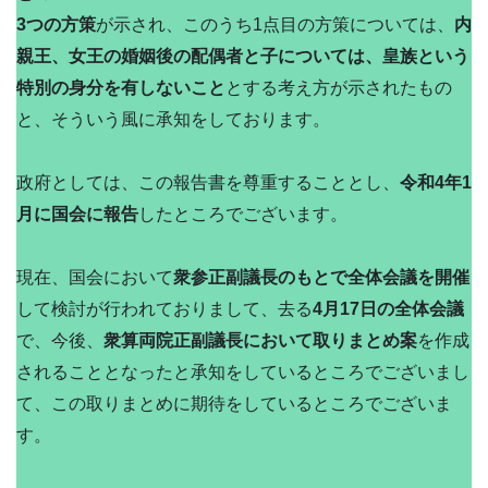
3つの方策
が示され、このうち1点目の方策については、
内
親王、女王の婚姻後の配偶者と子については、皇族という
特別の身分を有しないこと
とする考え方が示されたもの
と、そういう風に承知をしております。
政府としては、この報告書を尊重することとし、
令和4年1
月に国会に報告
したところでございます。
現在、国会において
衆参正副議長のもとで全体会議を開催
して検討が行われておりまして、去る
4月17日の全体会議
で、今後、
衆算両院正副議長において取りまとめ案
を作成
されることとなったと承知をしているところでございまし
て、この取りまとめに期待をしているところでございま
す。