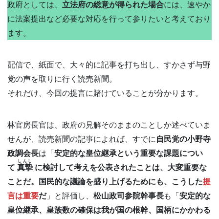
政府としては、
立法府の総意が得られた場合
には、速やか
に法案提出など必要な対応を行って参りたいと考えており
ます。
配信で、紙面で、大々的に記事を打ち出し、すかさず与野
党の声を取りに行く読売新聞。
それだけ、今回の提言に賭けていることが分かります。
林官房長官は、政府の見解そのままのことしか述べていま
せんが、読売新聞の記事によれば、すでに
自民党の小野寺
政調会長
は「
安定的な皇位継承という重要な課題につい
しんし
て
真摯
に検討して考えを公表されたことは、大変重要な
ことだ。国民的な議論を盛り上げるためにも、こうした
提
言は重要
だ
」と評価し、
松山政司参院幹事長
も「
安定的な
皇位継承、皇族数の確保は我が国の根幹、国柄にかかわる