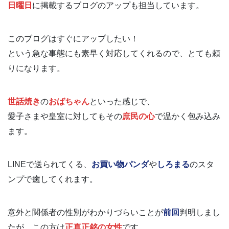
日曜日
に掲載するブログのアップも担当しています。
このブログはすぐにアップしたい！
という急な事態にも素早く対応してくれるので、とても頼
りになります。
世話焼き
の
おばちゃん
といった感じで、
愛子さまや皇室に対してもその
庶民の心
で温かく包み込み
ます。
LINEで送られてくる、
お買い物パンダ
や
しろまる
のスタ
ンプで癒してくれます。
意外と関係者の性別がわかりづらいことが
前回
判明しまし
たが、この方は
正真正銘の女性
です。