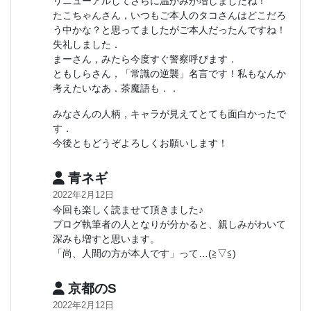
リニューアルしてさらに温かみが増しましたね！
たこちゃんさん，いつもご本人のタコさんはどこだろ
う中かな？と思ってましたがご本人だったんですね！
失礼しました．
まーさん，みたら今度すぐ警察呼びます．
ともしらさん，「常識の逆襲」名言です！私もなんか
考えたいなあ．茶魔語も．．
みなさんの人柄，キャラが見えてとても面白かったで
す．
今後ともどうぞよろしくお願いします！
青ネギ
2022年2月12日
今回も楽しく読ませて頂きました♪
ブログ執筆者の人となりが分かると、親しみがわいて
深みも増すと思います。
「尚、人間の方が本人です」って…(≧▽≦)
京都のS
2022年2月12日