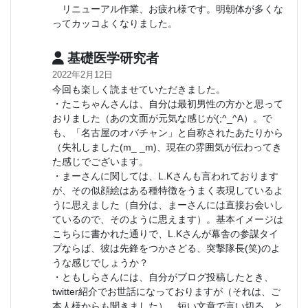
リニューアル作業、お疲れ様です。明朝体が多くな
ってカッコよくなりました。
基礎医学研究者
2022年2月12日
今回も楽しく読ませていただきました。
・たこちゃんさんは、自分は最初男性の方かと思って
おりました（あの文面が元気な感じが(;^_^A）。で
も、「名古屋のオバチャン」と自称されたあたりから
（失礼しました(m_ _m)、現在の雰囲気が伝わってき
た感じでございます。
・まーさんに関しては、L.Kさんも言われております
が、その似顔絵はある種特徴をうまく表現しているよ
うに思えました（自分は、まーさんには直接お会いし
ているので、そのように思えます）。基本イメージは
こちらに書かれた通りで、L.Kさんが幕舎の参謀タイ
プならば、彼は先鋒をつかさどる、突撃隊長(笑)のよ
うな感じでしょうか？
・ともしらさんには、自分がブログ投稿したとき、
twitter紹介でお世話になっておりますが（それは、ご
本人様からも聞きました）、短い文章で言い切る、と