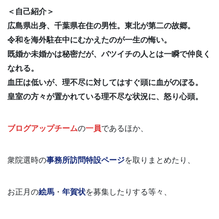
＜自己紹介＞
広島県出身、千葉県在住の男性。東北が第二の故郷。
令和を海外駐在中にむかえたのが一生の悔い。
既婚か未婚かは秘密だが、バツイチの人とは一瞬で仲良く
なれる。
血圧は低いが、理不尽に対してはすぐ頭に血がのぼる。
皇室の方々が置かれている理不尽な状況に、怒り心頭。
ブログアップチーム
の
一員
であるほか、
衆院選時の
事務所訪問特設ページ
を取りまとめたり、
お正月の
絵馬
・
年賀状
を募集したりする等々、