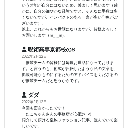
いう才能が自分にはないため、羨ましく思います（確
かに、自分の細やかな経験ですと、そんなに手数は多
くないですが、インパクトのある一言が多い印象がご
ざいます）。
以上、これからもお世話になりますが、皆様よろしく
お願いします（m_ _m)。
呪術高専京都校のS
2022年2月12日
推敲チームの皆様には毎度お世話になっておりま
す。と言うのも、術式が反転したような私の文章を、
掲載可能なものにするためのアドバイスをくださるの
が推敲チームだと思うからです。
ダダ
2022年2月12日
今回も面白かったです！
・たこちゃんさんの事務所が心配(>_<)
紹介して頂ける皇族ファッション記事、読んでいて楽
しいです。