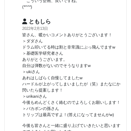
こういう企画、良いですね。
(*^^*)
ともしら
2022年2月13日
皆さん、暖かいコメントありがとうございます！
＞ダダさん
ドラム叩いてる時は割と非常識にぶっ飛んでますw
＞基礎医学研究者さん
ありがとうございます。
自分は弾数がないのでそうなりますw
＞ukiさん
あれはしばらく自慢してましたw
ハードルが上がってしまいましたが（笑）またなにか
閃いたら提案します！
＞urikaniさん
今後もめんどくさく絡むのでよろしくお願いします！
＞バカボンの孫さん
トリップは最高ですよ！(答えになってませんがw)
今後も皆さんと一緒に盛り上げていきたいと思います