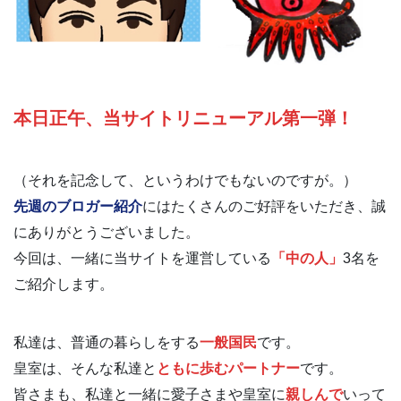
本日正午、当サイトリニューアル第一弾！
（それを記念して、というわけでもないのですが。）
先週のブロガー紹介
にはたくさんのご好評をいただき、誠
にありがとうございました。
今回は、一緒に当サイトを運営している
「中の人」
3名を
ご紹介します。
私達は、普通の暮らしをする
一般国民
です。
皇室は、そんな私達と
ともに歩むパートナー
です。
皆さまも、私達と一緒に愛子さまや皇室に
親しんで
いって